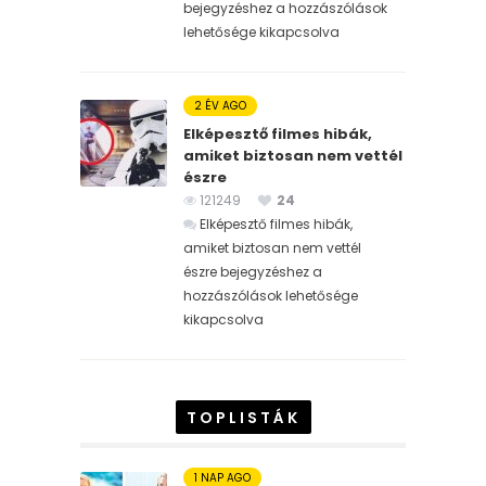
bejegyzéshez
a hozzászólások
lehetősége kikapcsolva
2 ÉV AGO
Elképesztő filmes hibák,
amiket biztosan nem vettél
észre
121249
24
Elképesztő filmes hibák,
amiket biztosan nem vettél
észre bejegyzéshez
a
hozzászólások lehetősége
kikapcsolva
TOPLISTÁK
1 NAP AGO