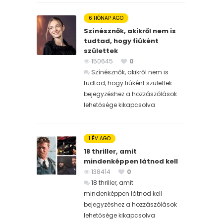
6 HÓNAP AGO
Színésznők, akikről nem is
tudtad, hogy fiúként
születtek
150645
0
Színésznők, akikről nem is
tudtad, hogy fiúként születtek
bejegyzéshez
a hozzászólások
lehetősége kikapcsolva
1 ÉV AGO
18 thriller, amit
mindenképpen látnod kell
138414
0
18 thriller, amit
mindenképpen látnod kell
bejegyzéshez
a hozzászólások
lehetősége kikapcsolva