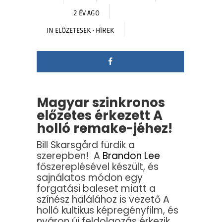
2 ÉV AGO
IN
ELŐZETESEK
·
HÍREK
Magyar szinkronos
előzetes érkezett A
holló remake-jéhez!
Bill Skarsgård fürdik a
szerepben! A
Brandon Lee
főszereplésével készült, és
sajnálatos módon egy
forgatási baleset miatt a
színész halálához is vezető A
holló kultikus képregényfilm, és
nyáron új feldolgozás érkezik