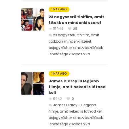
1 NAP AGO
23 nagyszerű tinifilm, amit
titokban mindenki szeret
15944
25
23 nagyszerű tinifilm, amit
titokban mindenki szeret
bejegyzéshez
a hozzászólások
lehetősége kikapcsolva
1 NAP AGO
James D’arcy 10 legjobb
filmje, amit neked is látnod
kell
6442
0
James D’arcy 10 legjobb
filmje, amit neked is látnod kell
bejegyzéshez
a hozzászólások
lehetősége kikapcsolva