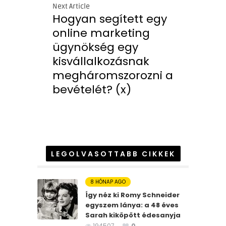
Next Article
Hogyan segített egy
online marketing
ügynökség egy
kisvállalkozásnak
megháromszorozni a
bevételét? (x)
LEGOLVASOTTABB CIKKEK
8 HÓNAP AGO
Így néz ki Romy Schneider
egyszem lánya: a 48 éves
Sarah kiköpött édesanyja
194507
0