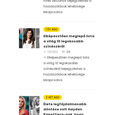
híres akcióhős bejegyzéshez
a
hozzászólások lehetősége
kikapcsolva
1 ÉV AGO
Elképesztően meglepő lista
a világ 10 legokosabb
színészéről
126263
26
Elképesztően meglepő lista
a világ 10 legokosabb
színészéről bejegyzéshez
a
hozzászólások lehetősége
kikapcsolva
3 HÉT AGO
Élete legfájdalmasabb
döntése volt Hayden
Panettiere-nek, hogy