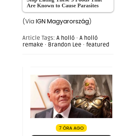
Are Known to Cause Parasites
(Via
IGN Magyarország
)
Article Tags:
A holló
·
A holló
remake
·
Brandon Lee
·
featured
7 ÓRA AGO