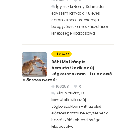
Így néz ki Romy Schneider
egyszem lánya: a 48 éves
Sarah kiköpött édesanyja
bejegyzéshez
a hozzászólások
lehetősége kikapcsolva
4 ÉV AGO
Bébi Motkány is
bemutatkozik az új
Jégkorszakban – itt az első
előzetes hozzá!
166258
0
Bébi Motkány is
bemutatkozik az új
Jégkorszakban – itt az első
előzetes hozzá! bejegyzéshez
a
hozzászólások lehetősége
kikapcsolva