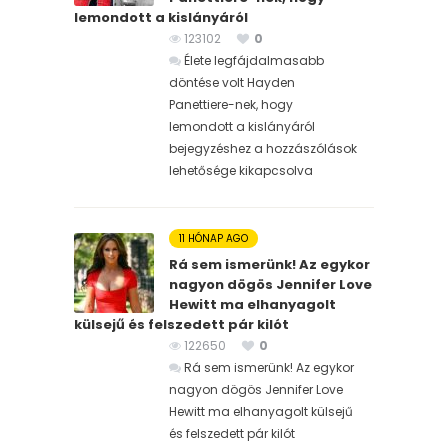
lemondott a kislányáról
123102
0
Élete legfájdalmasabb
döntése volt Hayden
Panettiere-nek, hogy
lemondott a kislányáról
bejegyzéshez
a hozzászólások
lehetősége kikapcsolva
11 HÓNAP AGO
Rá sem ismerünk! Az egykor
nagyon dögös Jennifer Love
Hewitt ma elhanyagolt
külsejű és felszedett pár kilót
122650
0
Rá sem ismerünk! Az egykor
nagyon dögös Jennifer Love
Hewitt ma elhanyagolt külsejű
és felszedett pár kilót