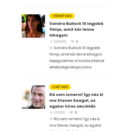
1 HÓNAP AGO
Sandra Bullock 10 legjobb
filmje, amit kár lenne
kihagyni
132690
2
Sandra Bullock 10 legjobb
filmje, amit kár lenne kihagyni
bejegyzéshez
a hozzászólások
lehetősége kikapcsolva
2 HÉT AGO
Rá sem ismerni! Így néz ki
ma Steven Seagal, az
egykor híres akcióhős
131053
0
Rá sem ismerni! Így néz ki
ma Steven Seagal, az egykor