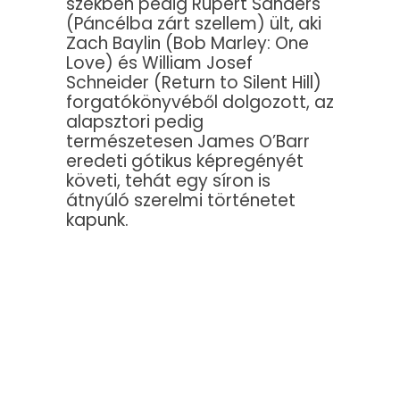
székben pedig Rupert Sanders
(Páncélba zárt szellem) ült, aki
Zach Baylin (Bob Marley: One
Love) és William Josef
Schneider (Return to Silent Hill)
forgatókönyvéből dolgozott, az
alapsztori pedig
természetesen James O’Barr
eredeti gótikus képregényét
követi, tehát egy síron is
átnyúló szerelmi történetet
kapunk.