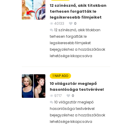
12 színésznő, akik titokban
terhesen forgatták le
legsikeresebb filmjeiket
40133
0
12 színésznő, akik titokban
terhesen forgatták le
legsikeresebb filmjeiket
bejegyzéshez
a hozzászólások
lehetősége kikapcsolva
1 NAP AGO
10 világsztár meglepő
hasonlósága testvérével
9717
0
10 világsztár meglepő
hasonlósága testvérével
bejegyzéshez
a hozzászólások
lehetősége kikapcsolva