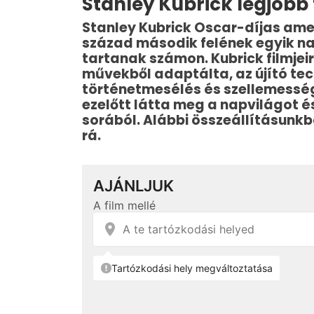
Stanley Kubrick legjobb 
Stanley Kubrick Oscar-díjas ameri
század második felének egyik na
tartanak számon. Kubrick filmjei
művekből adaptálta, az újító te
történetmesélés és szellemesség j
ezelőtt látta meg a napvilágot és
sorából. Alábbi összeállításunk
rá.