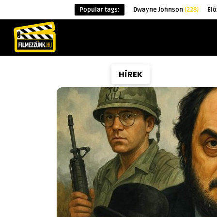
Popular tags:
Dwayne Johnson
(228)
Elő
KEZDŐOLDAL
HÍREK
ÉRDEKESSÉG