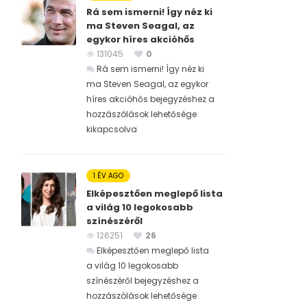
Rá sem ismerni! Így néz ki
ma Steven Seagal, az
egykor híres akcióhős
131045
0
Rá sem ismerni! Így néz ki
ma Steven Seagal, az egykor
híres akcióhős bejegyzéshez
a
hozzászólások lehetősége
kikapcsolva
1 ÉV AGO
Elképesztően meglepő lista
a világ 10 legokosabb
színészéről
126251
26
Elképesztően meglepő lista
a világ 10 legokosabb
színészéről bejegyzéshez
a
hozzászólások lehetősége