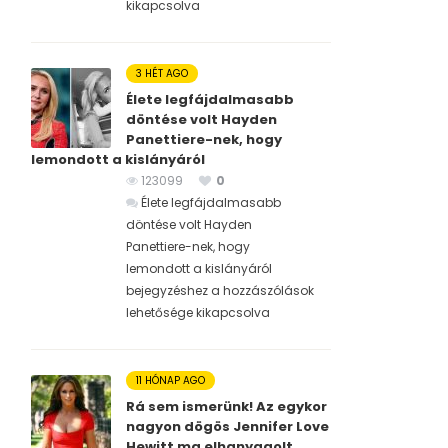
kikapcsolva
3 HÉT AGO
Élete legfájdalmasabb
döntése volt Hayden
Panettiere-nek, hogy
lemondott a kislányáról
123099
0
Élete legfájdalmasabb
döntése volt Hayden
Panettiere-nek, hogy
lemondott a kislányáról
bejegyzéshez
a hozzászólások
lehetősége kikapcsolva
11 HÓNAP AGO
Rá sem ismerünk! Az egykor
nagyon dögös Jennifer Love
Hewitt ma elhanyagolt