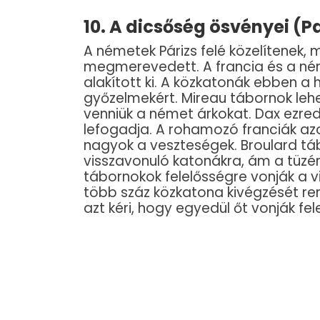
10. A dicsőség ösvényei (Pa
A németek Párizs felé közelítenek,
megmerevedett. A francia és a ném
alakított ki. A közkatonák ebben 
győzelmekért. Mireau tábornok lehet
venniük a német árkokat. Dax ezre
lefogadja. A rohamozó franciák azo
nagyok a veszteségek. Broulard tá
visszavonuló katonákra, ám a tüzé
tábornokok felelősségre vonják a v
több száz közkatona kivégzését rend
azt kéri, hogy egyedül őt vonják fel