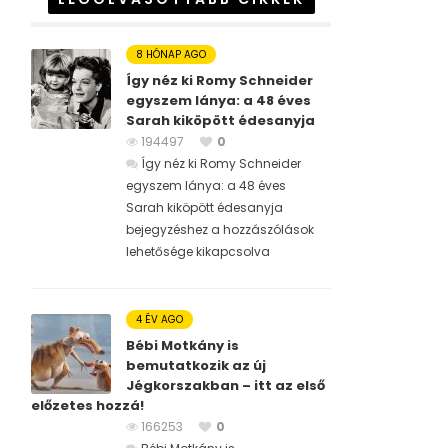
8 HÓNAP AGO
Így néz ki Romy Schneider
egyszem lánya: a 48 éves
Sarah kiköpött édesanyja
194497
0
Így néz ki Romy Schneider
egyszem lánya: a 48 éves
Sarah kiköpött édesanyja
bejegyzéshez
a hozzászólások
lehetősége kikapcsolva
4 ÉV AGO
Bébi Motkány is
bemutatkozik az új
Jégkorszakban – itt az első
előzetes hozzá!
166253
0