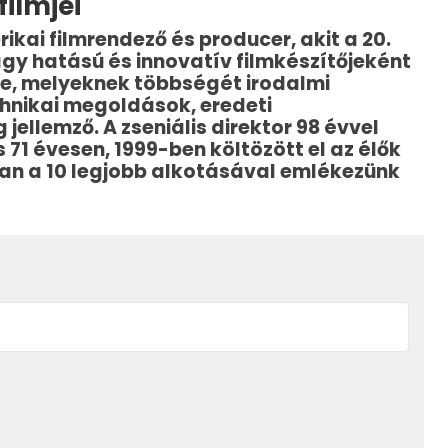
filmjei
kai filmrendező és producer, akit a 20.
gy hatású és innovatív filmkészítőjeként
re, melyeknek többségét irodalmi
chnikai megoldások, eredeti
ellemző. A zseniális direktor 98 évvel
 71 évesen, 1999-ben költözött el az élők
ban a 10 legjobb alkotásával emlékezünk