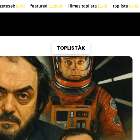
zetesek
(278)
featured
(11168)
Filmes toplista
(250)
toplista
(365)
EK
KRITIKÁK
TOPLISTÁK
FILMAJÁNLÓ