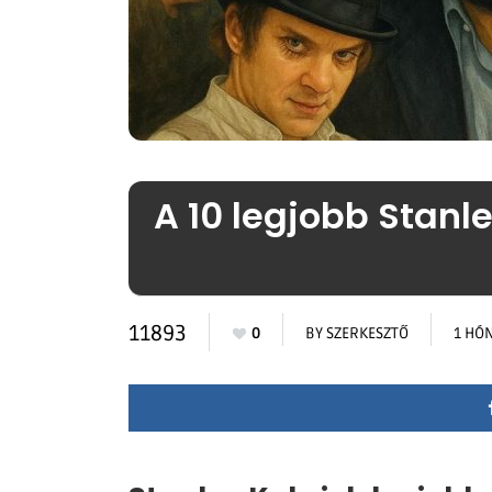
A 10 legjobb Stanle
11893
0
BY
SZERKESZTŐ
1 HÓ