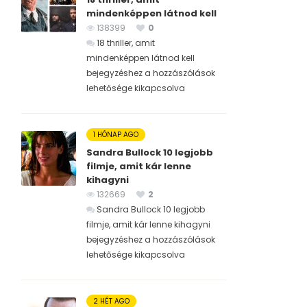
mindenképpen látnod kell
138399
0
18 thriller, amit
mindenképpen látnod kell
bejegyzéshez
a hozzászólások
lehetősége kikapcsolva
1 HÓNAP AGO
Sandra Bullock 10 legjobb
filmje, amit kár lenne
kihagyni
132669
2
Sandra Bullock 10 legjobb
filmje, amit kár lenne kihagyni
bejegyzéshez
a hozzászólások
lehetősége kikapcsolva
2 HÉT AGO