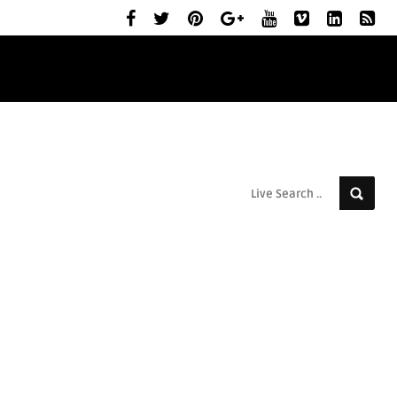
ELŐZETESEK
MOZIBEMUTATÓK
RÓLUNK