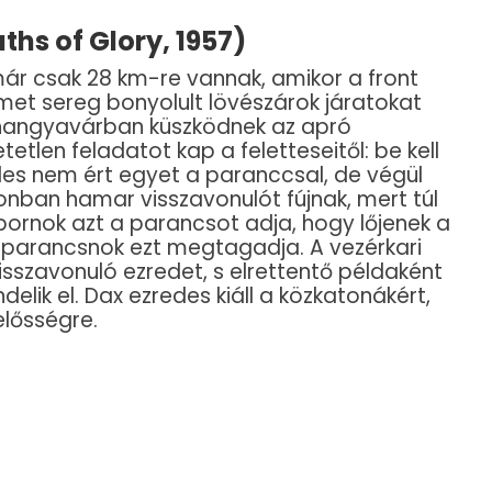
ths of Glory, 1957)
 már csak 28 km-re vannak, amikor a front
et sereg bonyolult lövészárok járatokat
a hangyavárban küszködnek az apró
etlen feladatot kap a feletteseitől: be kell
des nem ért egyet a paranccsal, de végül
nban hamar visszavonulót fújnak, mert túl
bornok azt a parancsot adja, hogy lőjenek a
rparancsnok ezt megtagadja. A vezérkari
isszavonuló ezredet, s elrettentő példaként
elik el. Dax ezredes kiáll a közkatonákért,
elősségre.