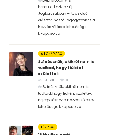
Bébi Motkány is
bemutatkozik az új
Jégkorszakban – itt az első
előzetes hozzá! bejegyzéshez
a
hozzászólások lehetősége
kikapcsolva
6 HÓNAP AGO
Színésznők, akikről nem is
tudtad, hogy fiúként
születtek
150638
0
Színésznők, akikről nem is
tudtad, hogy fiúként születtek
bejegyzéshez
a hozzászólások
lehetősége kikapcsolva
1 ÉV AGO
18 thriller, amit