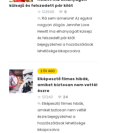
külsejű és felszedett pár kilót
122646
0
Rá sem ismerünk! Az egykor
nagyon dögös Jennifer Love
Hewitt ma elhanyagolt külsejű
és felszedett pár kilót
bejegyzéshez
a hozzászólások
lehetősége kikapcsolva
2 ÉV AGO
Elképesztő filmes hibák,
amiket biztosan nem vettél
észre
121240
24
Elképesztő filmes hibák,
amiket biztosan nem vettél
észre bejegyzéshez
a
hozzászólások lehetősége
kikapcsolva