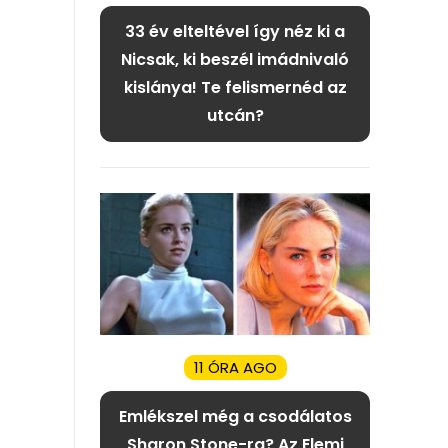
33 év elteltével így néz ki a
Nicsak, ki beszél imádnivaló
kislánya! Te felismernéd az
utcán?
11 ÓRA AGO
Emlékszel még a csodálatos
Sharon Stone-ra? Az Elemi