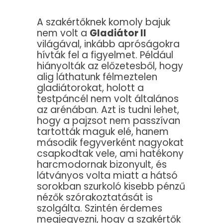
A szakértőknek komoly bajuk
nem volt a
Gladiátor II
világával, inkább apróságokra
hívták fel a figyelmet. Például
hiányolták az előzetesből, hogy
alig láthatunk félmeztelen
gladiátorokat, holott a
testpáncél nem volt általános
az arénában. Azt is tudni lehet,
hogy a pajzsot nem passzívan
tartották maguk elé, hanem
második fegyverként nagyokat
csapkodtak vele, ami hatékony
harcmodornak bizonyult, és
látványos volta miatt a hátsó
sorokban szurkoló kisebb pénzű
nézők szórakoztatását is
szolgálta. Szintén érdemes
megjegyezni, hogy a szakértők