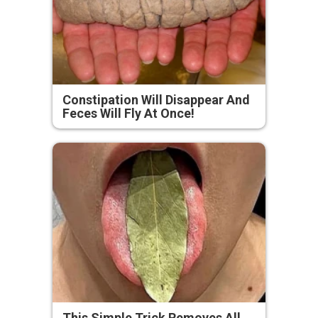
Constipation Will Disappear And
Feces Will Fly At Once!
This Simple Trick Removes All