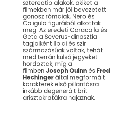
sztereotip alakok, akiket a
filmekben már jól bevezetett
gonosz rómaiak, Nero és
Caligula figuráiból alkottak
meg. Az eredeti Caracalla és
Geta a Severus-dinasztia
tagjaiként líbiai és szír
származásúak voltak, tehát
mediterrán külső jegyeket
hordoztak, míg a
filmben
Joseph Quinn
és
Fred
Hechinger
által megformált
karakterek első pillantásra
inkább degenerált brit
arisztokratákra hajaznak.