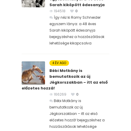
Sarah kiköpött édesanyja
194518
0
Így néz ki Romy Schneider
egyszem lánya: a 48 éves
Sarah kiköpött édesanyja
bejegyzéshez
a hozzászólások
lehetősége kikapcsolva
4 ÉV AGO
Bébi Motkány is
bemutatkozik az új
Jégkorszakban – itt az első
előzetes hozzá!
166269
0
Bébi Motkány is
bemutatkozik az új
Jégkorszakban – itt az első
előzetes hozzá! bejegyzéshez
a
hozzászólások lehetősége