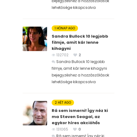
bejegyzéshez
a hozzászólások
lehetősége kikapcsolva
1 HÓNAP AGO
Sandra Bullock 10 legjobb
filmje, amit kár lenne
kihagyni
132702
2
Sandra Bullock 10 legjobb
filmje, amit kár lenne kihagyni
bejegyzéshez
a hozzászólások
lehetősége kikapcsolva
2 HÉT AGO
Rá sem ismerni! Így néz ki
ma Steven Seagal, az
egykor híres akcióhős
131065
0
Rá sem ismerni! Így néz ki