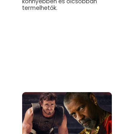
könnyebben és olcsóbban
termelhetők.