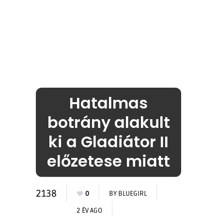
Hatalmas
botrány alakult
ki a Gladiátor II
előzetese miatt
2138
0
BY
BLUEGIRL
2 ÉV AGO