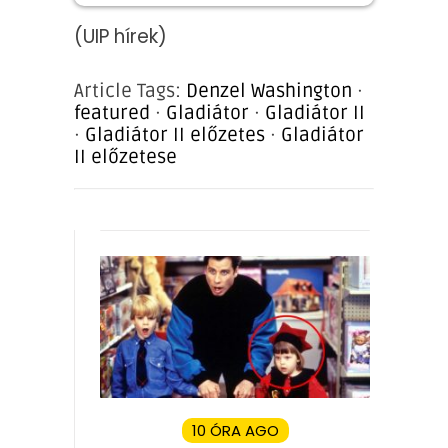
(UIP hírek)
Article Tags:
Denzel Washington
·
featured
·
Gladiátor
·
Gladiátor II
·
Gladiátor II előzetes
·
Gladiátor
II előzetese
10 ÓRA AGO