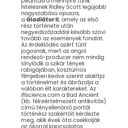
pillantásra mennyire tűnik
hitelesnek Ridley Scott legújabb
nagyszabású opusza,
a
Gladiátor II
, amely az első
rész története után
negyedszázaddal később szövi
tovább az események fonalát.
Az érdeklődés azért tűnt
jogosnak, mert az angol
rendező-producer nem mindig
sínylődik a szikár tények
rabigájában, kosztümös
filmjeiben kedve szerint alakítja
a történelmet és ábrázolja a
valóban élt karaktereket. Az
iflscience.com a Bad Ancient
(kb. félreértelmezett antikvitás)
című tényellenőrző portál
történész szakértőit kérdezte
meg, akik évek óta csekkolják
az ókorral kapcsolatos