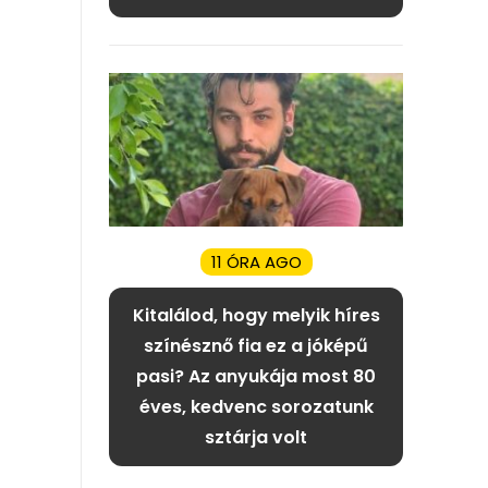
11 ÓRA AGO
Kitalálod, hogy melyik híres
színésznő fia ez a jóképű
pasi? Az anyukája most 80
éves, kedvenc sorozatunk
sztárja volt