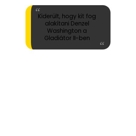
Kiderült, hogy kit fog
alakítani Denzel
Washington a
Gladiátor II-ben