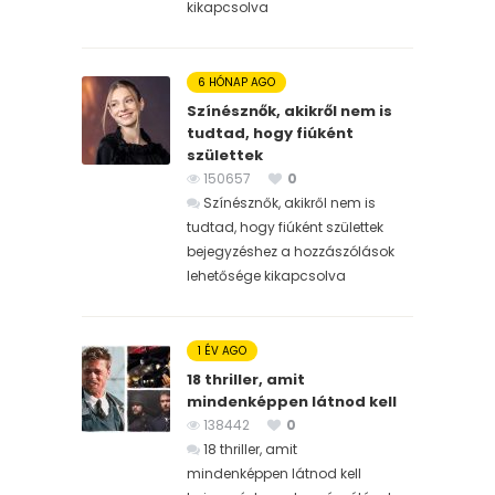
kikapcsolva
6 HÓNAP AGO
Színésznők, akikről nem is
tudtad, hogy fiúként
születtek
150657
0
Színésznők, akikről nem is
tudtad, hogy fiúként születtek
bejegyzéshez
a hozzászólások
lehetősége kikapcsolva
1 ÉV AGO
18 thriller, amit
mindenképpen látnod kell
138442
0
18 thriller, amit
mindenképpen látnod kell