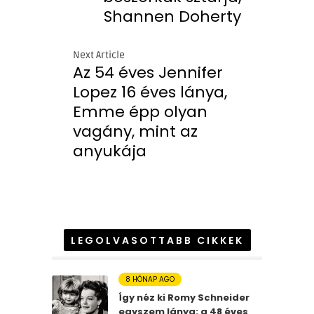
Shannen Doherty
Next Article
Az 54 éves Jennifer
Lopez 16 éves lánya,
Emme épp olyan
vagány, mint az
anyukája
LEGOLVASOTTABB CIKKEK
8 HÓNAP AGO
Így néz ki Romy Schneider
egyszem lánya: a 48 éves