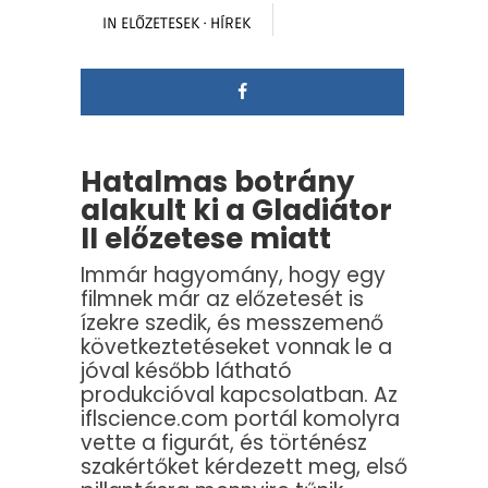
IN
ELŐZETESEK
·
HÍREK
Hatalmas botrány
alakult ki a Gladiátor
II előzetese miatt
Immár hagyomány, hogy egy
filmnek már az előzetesét is
ízekre szedik, és messzemenő
következtetéseket vonnak le a
jóval később látható
produkcióval kapcsolatban. Az
iflscience.com portál komolyra
vette a figurát, és történész
szakértőket kérdezett meg, első