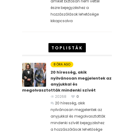
amiket biztosan nem vettél
észre bejegyzéshez
a
hozzászólások lehetősége
kikapcsolva
TOPLISTÁK
8 ÓRA AGO
20 híresség, akik
nyilvánosan megjelentek az
anyjukkal és
megolvasztották mindenki szívét
20268
0
20 híresség, akik
nyilvánosan megjelentek az
anyjukkal és megolvasztották
mindenki szívét bejegyzéshez
a hozzászólások lehetősége