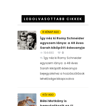
LEGOLVASOTTABB CIKKEK
8 HÓNAP AGO
Így néz ki Romy Schneider
egyszem lánya: a 48 éves
Sarah kiköpött édesanyja
194480
0
Így néz ki Romy Schneider
egyszem lánya: a 48 éves
Sarah kiköpött édesanyja
bejegyzéshez
a hozzászólások
lehetősége kikapcsolva
4 ÉV AGO
Bébi Motkány is
bemutatkozik az új