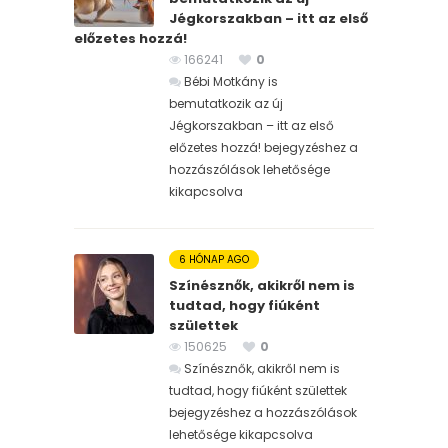
Jégkorszakban – itt az első
előzetes hozzá!
166241
0
Bébi Motkány is
bemutatkozik az új
Jégkorszakban – itt az első
előzetes hozzá! bejegyzéshez
a
hozzászólások lehetősége
kikapcsolva
6 HÓNAP AGO
Színésznők, akikről nem is
tudtad, hogy fiúként
születtek
150625
0
Színésznők, akikről nem is
tudtad, hogy fiúként születtek
bejegyzéshez
a hozzászólások
lehetősége kikapcsolva