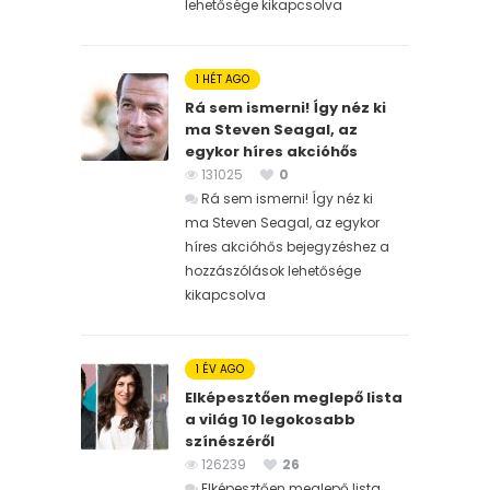
lehetősége kikapcsolva
1 HÉT AGO
Rá sem ismerni! Így néz ki
ma Steven Seagal, az
egykor híres akcióhős
131025
0
Rá sem ismerni! Így néz ki
ma Steven Seagal, az egykor
híres akcióhős bejegyzéshez
a
hozzászólások lehetősége
kikapcsolva
1 ÉV AGO
Elképesztően meglepő lista
a világ 10 legokosabb
színészéről
126239
26
Elképesztően meglepő lista