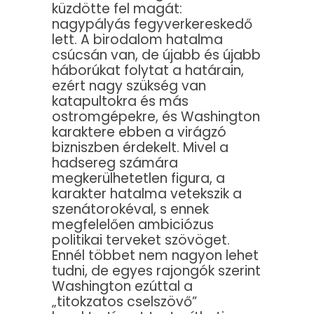
küzdötte fel magát:
nagypályás fegyverkereskedő
lett. A birodalom hatalma
csúcsán van, de újabb és újabb
háborúkat folytat a határain,
ezért nagy szükség van
katapultokra és más
ostromgépekre, és Washington
karaktere ebben a virágzó
bizniszben érdekelt. Mivel a
hadsereg számára
megkerülhetetlen figura, a
karakter hatalma vetekszik a
szenátorokéval, s ennek
megfelelően ambiciózus
politikai terveket szövöget.
Ennél többet nem nagyon lehet
tudni, de egyes rajongók szerint
Washington ezúttal a
„titokzatos cselszövő”