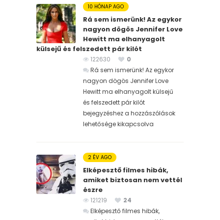
10 HÓNAP AGO
Rá sem ismerünk! Az egykor
nagyon dögös Jennifer Love
Hewitt ma elhanyagolt
külsejű és felszedett pár kilót
122630
0
Rá sem ismerünk! Az egykor
nagyon dögös Jennifer Love
Hewitt ma elhanyagolt külsejű
és felszedett pár kilót
bejegyzéshez
a hozzászólások
lehetősége kikapcsolva
2 ÉV AGO
Elképesztő filmes hibák,
amiket biztosan nem vettél
észre
121219
24
Elképesztő filmes hibák,