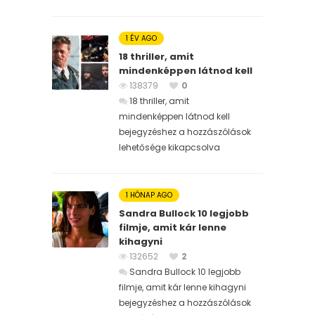
1 ÉV AGO
18 thriller, amit
mindenképpen látnod kell
138379
0
18 thriller, amit
mindenképpen látnod kell
bejegyzéshez
a hozzászólások
lehetősége kikapcsolva
1 HÓNAP AGO
Sandra Bullock 10 legjobb
filmje, amit kár lenne
kihagyni
132652
2
Sandra Bullock 10 legjobb
filmje, amit kár lenne kihagyni
bejegyzéshez
a hozzászólások