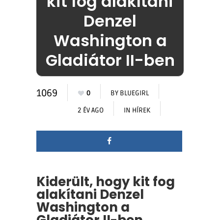
kit fog alakítani
Denzel
Washington a
Gladiátor II-ben
1069
0
BY
BLUEGIRL
2 ÉV AGO
IN
HÍREK
Kiderült, hogy kit fog
alakítani Denzel
Washington a