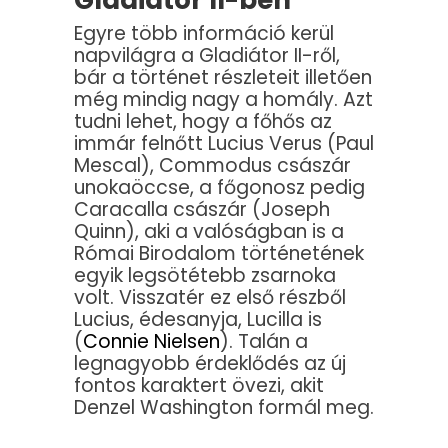
Gladiátor II-ben
Egyre több információ kerül
napvilágra a Gladiátor II-ről,
bár a történet részleteit illetően
még mindig nagy a homály. Azt
tudni lehet, hogy a főhős az
immár felnőtt Lucius Verus (Paul
Mescal), Commodus császár
unokaöccse, a főgonosz pedig
Caracalla császár (Joseph
Quinn), aki a valóságban is a
Római Birodalom történetének
egyik legsötétebb zsarnoka
volt. Visszatér ez első részből
Lucius, édesanyja, Lucilla is
(
Connie Nielsen
). Talán a
legnagyobb érdeklődés az új
fontos karaktert övezi, akit
Denzel Washington formál meg.