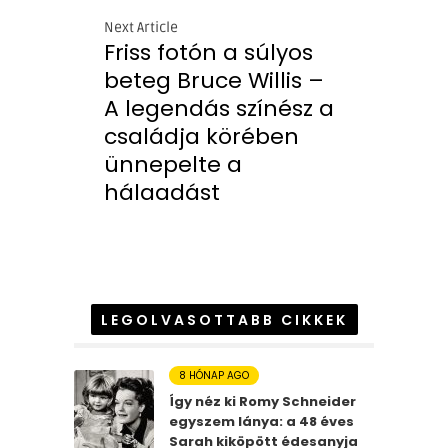
Next Article
Friss fotón a súlyos
beteg Bruce Willis –
A legendás színész a
családja körében
ünnepelte a
hálaadást
LEGOLVASOTTABB CIKKEK
8 HÓNAP AGO
Így néz ki Romy Schneider
egyszem lánya: a 48 éves
Sarah kiköpött édesanyja