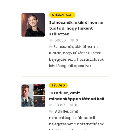
6 HÓNAP AGO
Színésznők, akikről nem is
tudtad, hogy fiúként
születtek
150636
0
Színésznők, akikről nem is
tudtad, hogy fiúként születtek
bejegyzéshez
a hozzászólások
lehetősége kikapcsolva
1 ÉV AGO
18 thriller, amit
mindenképpen látnod kell
138397
0
18 thriller, amit
mindenképpen látnod kell
bejegyzéshez
a hozzászólások