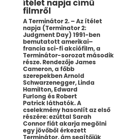
ítélet napja című
filmről
A Terminátor 2. – Az ítélet
napja (Terminator 2:
Judgment Day) 1991-ben
bemutatott amerikai–
francia sci-fi akciófilm, a
Terminátor-sorozat második
része. Rendezője James
Cameron, a főbb
szerepekben Arnold
Schwarzenegger, Linda
Hamilton, Edward
Furlong és Robert
Patrick láthatók. A
cselekmény hasonlít az első
részére: ezúttal Sarah
Connor fiát akarja megölni
egy jövőből érkezett
Terminátor, ám segítőjük