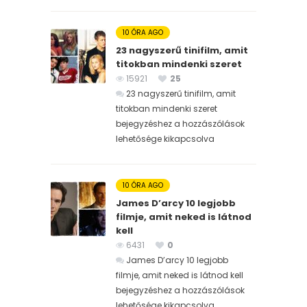
10 ÓRA AGO
23 nagyszerű tinifilm, amit
titokban mindenki szeret
15921
25
23 nagyszerű tinifilm, amit
titokban mindenki szeret
bejegyzéshez
a hozzászólások
lehetősége kikapcsolva
10 ÓRA AGO
James D’arcy 10 legjobb
filmje, amit neked is látnod
kell
6431
0
James D’arcy 10 legjobb
filmje, amit neked is látnod kell
bejegyzéshez
a hozzászólások
lehetősége kikapcsolva