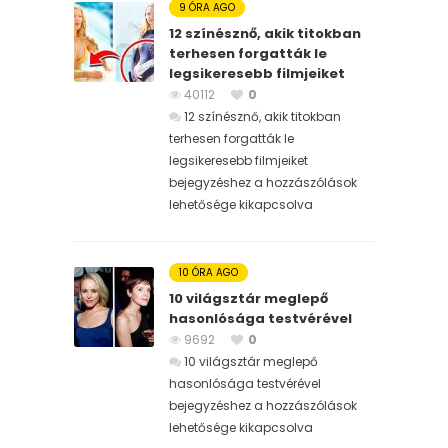
9 ÓRA AGO
12 színésznő, akik titokban
terhesen forgatták le
legsikeresebb filmjeiket
40112
0
12 színésznő, akik titokban
terhesen forgatták le
legsikeresebb filmjeiket
bejegyzéshez
a hozzászólások
lehetősége kikapcsolva
10 ÓRA AGO
10 világsztár meglepő
hasonlósága testvérével
9692
0
10 világsztár meglepő
hasonlósága testvérével
bejegyzéshez
a hozzászólások
lehetősége kikapcsolva