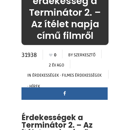
érdekesség a
Terminátor 2. –
Az ítélet napja
című filmről
31938
0
BY
SZERKESZTŐ
2 ÉV AGO
IN
ÉRDEKESSÉGEK
·
FILMES ÉRDEKESSÉGEK
·
HÍREK
Érdekességek a
Terminátor 2. – Az