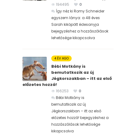
194495
0
Így néz ki Romy Schneider
egyszem lánya: a 48 éves
Sarah kiköpött édesanyja
bejegyzéshez
a hozzászólások
lehetősége kikapcsolva
4 ÉV AGO
Bébi Motkány is
bemutatkozik az új
Jégkorszakban – itt az első
előzetes hozzá!
166253
0
Bébi Motkány is
bemutatkozik az új
Jégkorszakban – itt az első
előzetes hozzá! bejegyzéshez
a
hozzászólások lehetősége
kikapcsolva