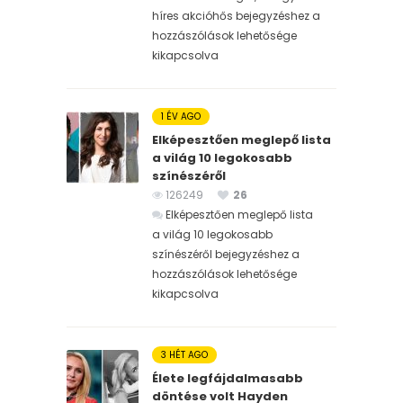
híres akcióhős bejegyzéshez
a
hozzászólások lehetősége
kikapcsolva
1 ÉV AGO
Elképesztően meglepő lista
a világ 10 legokosabb
színészéről
126249
26
Elképesztően meglepő lista
a világ 10 legokosabb
színészéről bejegyzéshez
a
hozzászólások lehetősége
kikapcsolva
3 HÉT AGO
Élete legfájdalmasabb
döntése volt Hayden