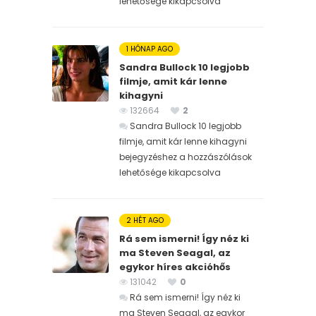
lehetősége kikapcsolva
1 HÓNAP AGO
Sandra Bullock 10 legjobb
filmje, amit kár lenne
kihagyni
132664
2
Sandra Bullock 10 legjobb
filmje, amit kár lenne kihagyni
bejegyzéshez
a hozzászólások
lehetősége kikapcsolva
2 HÉT AGO
Rá sem ismerni! Így néz ki
ma Steven Seagal, az
egykor híres akcióhős
131042
0
Rá sem ismerni! Így néz ki
ma Steven Seagal, az egykor