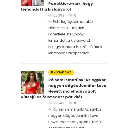
Panettiere-nek, hogy
lemondott a kislányáról
123099
0
Élete legfájdalmasabb
döntése volt Hayden
Panettiere-nek, hogy
lemondott a kislányáról
bejegyzéshez
a hozzászólások
lehetősége kikapcsolva
11 HÓNAP AGO
Rá sem ismerünk! Az egykor
nagyon dögös Jennifer Love
Hewitt ma elhanyagolt
külsejű és felszedett pár kilót
122642
0
Rá sem ismerünk! Az egykor
nagyon dögös Jennifer Love
Hewitt ma elhanyagolt külsejű