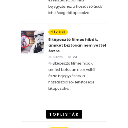
és felszedett pár kilót
bejegyzéshez
a hozzászólások
lehetősége kikapcsolva
2 ÉV AGO
Elképesztő filmes hibák,
amiket biztosan nem vettél
észre
121226
24
Elképesztő filmes hibák,
amiket biztosan nem vettél
észre bejegyzéshez
a
hozzászólások lehetősége
kikapcsolva
TOPLISTÁK