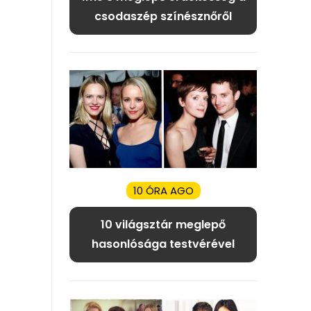
csodaszép színésznőről
10 ÓRA AGO
10 világsztár meglepő
hasonlósága testvérével