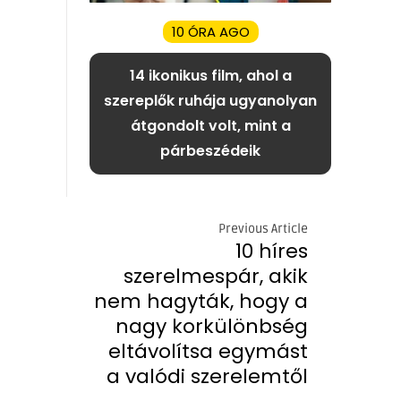
10 ÓRA AGO
14 ikonikus film, ahol a
szereplők ruhája ugyanolyan
átgondolt volt, mint a
párbeszédeik
Previous Article
10 híres
szerelmespár, akik
nem hagyták, hogy a
nagy korkülönbség
eltávolítsa egymást
a valódi szerelemtől