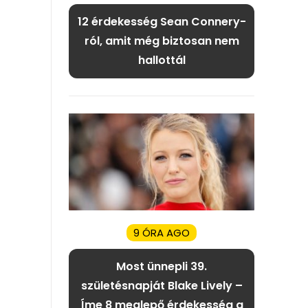
12 érdekesség Sean Connery-
ról, amit még biztosan nem
hallottál
9 ÓRA AGO
Most ünnepli 39.
születésnapját Blake Lively –
Íme 8 meglepő érdekesség a