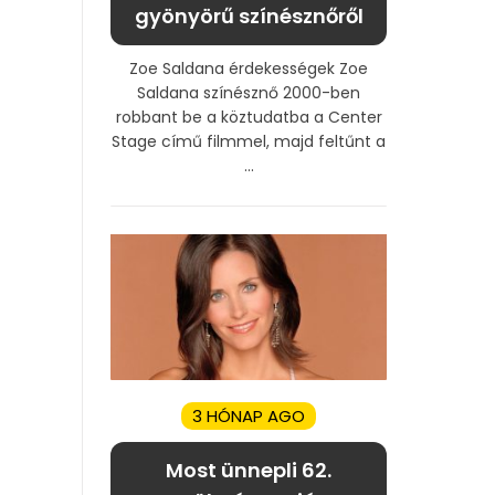
gyönyörű színésznőről
Zoe Saldana érdekességek Zoe
Saldana színésznő 2000-ben
robbant be a köztudatba a Center
Stage című filmmel, majd feltűnt a
...
3 HÓNAP AGO
Most ünnepli 62.