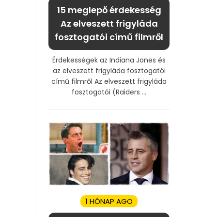
15 meglepő érdekesség
Az elveszett frigyláda
fosztogatói című filmről
Érdekességek az Indiana Jones és
az elveszett frigyláda fosztogatói
című filmről Az elveszett frigyláda
fosztogatói (Raiders ...
1 HÓNAP AGO