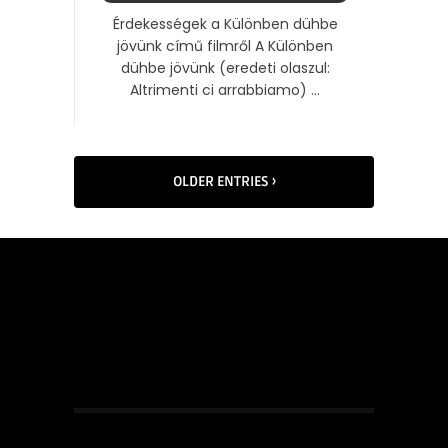
Érdekességek a Különben dühbe
jövünk című filmről A Különben
dühbe jövünk (eredeti olaszul:
Altrimenti ci arrabbiamo) ...
OLDER ENTRIES ›