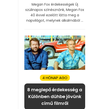
Megan Fox érdekességek Új
szülinapos színésznőnk, Megan Fox
40 évvel ezelőtt látta meg a
napvilágot, melynek alkalmából ...
4 HÓNAP AGO
8 meglepő érdekesség a
Különben dühbe jövünk
című filmről