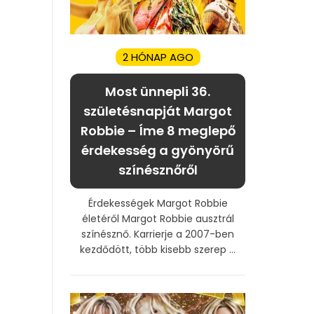
2 HÓNAP AGO
Most ünnepli 36.
születésnapját Margot
Robbie – Íme 8 meglepő
érdekesség a gyönyörű
színésznőről
Érdekességek Margot Robbie
életéről Margot Robbie ausztrál
színésznő. Karrierje a 2007-ben
kezdődött, több kisebb szerep ...