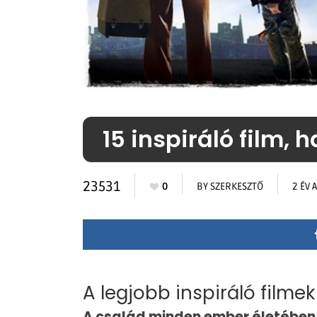
15 inspiráló film, 
23531
0
BY
SZERKESZTŐ
2 ÉV 
A legjobb inspiráló filmek
A család minden ember életében