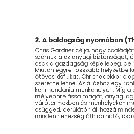
2. A boldogság nyomában (Th
Chris Gardner célja, hogy családj
számukra az anyagi biztonságot, á
csak a gazdagság képe lebeg, de h
Miután egyre rosszabb helyzetbe ke
ötéves kisfiukat. Chrisnek ekkor eleg
szeretne lenne. Az álláshoz egy tan
kell mondania munkahelyén. Míg a
mélyebbre ássa magát, anyagilag m
várótermekben és menhelyeken meg
csügged, derűlátón áll hozzá minde
minden nehézség áthidalható, csak 