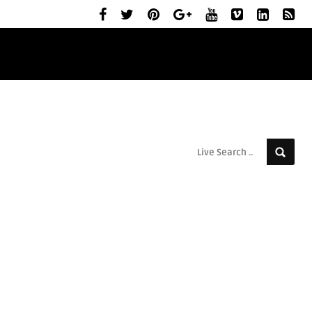
ELŐZETESEK
MOZIBEMUTATÓK
RÓLUNK