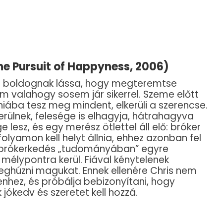
e Pursuit of Happyness, 2006)
át boldognak lássa, hogy megteremtse
m valahogy sosem jár sikerrel. Szeme előtt
iába tesz meg mindent, elkerüli a szerencse.
rülnek, felesége is elhagyja, hátrahagyva
e lesz, és egy merész ötlettel áll elő: bróker
folyamon kell helyt állnia, ehhez azonban fel
 brókerkedés „tudományában” egyre
élypontra kerül. Fiával kénytelenek
húzni magukat. Ennek ellenére Chris nem
nhez, és próbálja bebizonyítani, hogy
jókedv és szeretet kell hozzá.