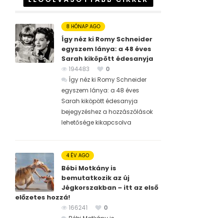
8 HÓNAP AGO
Így néz ki Romy Schneider
egyszem lánya: a 48 éves
Sarah kiköpött édesanyja
194483
0
Így néz ki Romy Schneider
egyszem lánya: a 48 éves
Sarah kiköpött édesanyja
bejegyzéshez
a hozzászólások
lehetősége kikapcsolva
4 ÉV AGO
Bébi Motkány is
bemutatkozik az új
Jégkorszakban – itt az első
előzetes hozzá!
166241
0