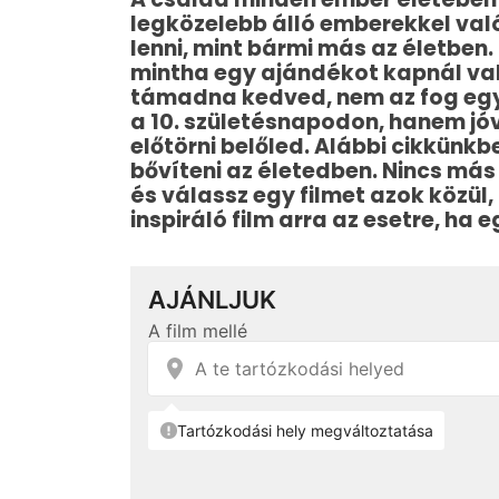
legközelebb álló emberekkel való
lenni, mint bármi más az életben
mintha egy ajándékot kapnál vala
támadna kedved, nem az fog egybő
a 10. születésnapodon, hanem jó
előtörni belőled. Alábbi cikkün
bővíteni az életedben. Nincs más
és válassz egy filmet azok közül
inspiráló film arra az esetre, ha 