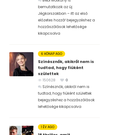
Bébi Motkány is
bemutatkozik az új
Jégkorszakban – itt az első
előzetes hozzá! bejegyzéshez
a
hozzászólások lehetősége
kikapcsolva
6 HÓNAP AGO
Színésznők, akikről nem is
tudtad, hogy fiúként
születtek
150628
0
Színésznők, akikről nem is
tudtad, hogy fiúként születtek
bejegyzéshez
a hozzászólások
lehetősége kikapcsolva
1 ÉV AGO
18 thriller, amit