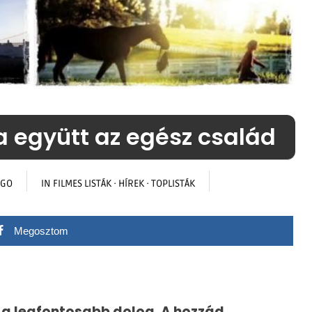
ha együtt az egész család
AGO
IN
FILMES LISTÁK
·
HÍREK
·
TOPLISTÁK
Megosztom
 a legfontosabb dolog. A hozzád