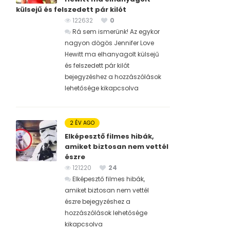
külsejű és felszedett pár kilót
122632
0
Rá sem ismerünk! Az egykor
nagyon dögös Jennifer Love
Hewitt ma elhanyagolt külsejű
és felszedett pár kilót
bejegyzéshez
a hozzászólások
lehetősége kikapcsolva
2 ÉV AGO
Elképesztő filmes hibák,
amiket biztosan nem vettél
észre
121220
24
Elképesztő filmes hibák,
amiket biztosan nem vettél
észre bejegyzéshez
a
hozzászólások lehetősége
kikapcsolva