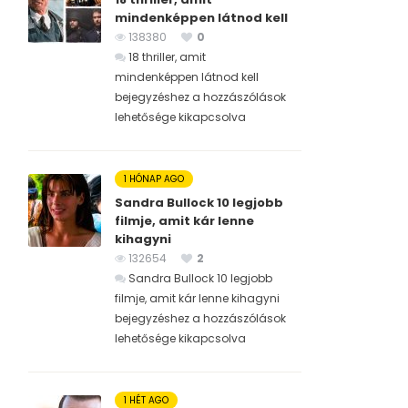
mindenképpen látnod kell
138380
0
18 thriller, amit
mindenképpen látnod kell
bejegyzéshez
a hozzászólások
lehetősége kikapcsolva
1 HÓNAP AGO
Sandra Bullock 10 legjobb
filmje, amit kár lenne
kihagyni
132654
2
Sandra Bullock 10 legjobb
filmje, amit kár lenne kihagyni
bejegyzéshez
a hozzászólások
lehetősége kikapcsolva
1 HÉT AGO