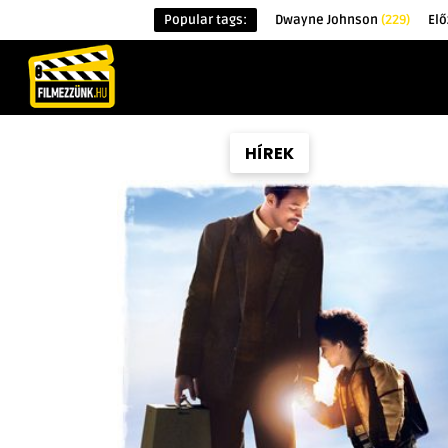
Popular tags:
Dwayne Johnson
(229)
Elő
KEZDŐOLDAL
HÍREK
ÉRDEKESSÉG