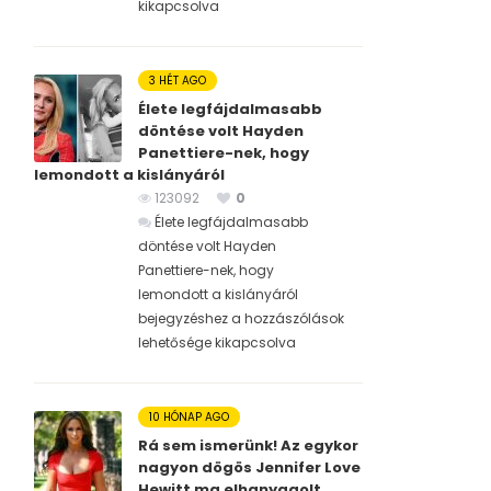
kikapcsolva
3 HÉT AGO
Élete legfájdalmasabb
döntése volt Hayden
Panettiere-nek, hogy
lemondott a kislányáról
123092
0
Élete legfájdalmasabb
döntése volt Hayden
Panettiere-nek, hogy
lemondott a kislányáról
bejegyzéshez
a hozzászólások
lehetősége kikapcsolva
10 HÓNAP AGO
Rá sem ismerünk! Az egykor
nagyon dögös Jennifer Love
Hewitt ma elhanyagolt