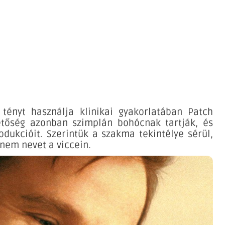
 tényt használja klinikai gyakorlatában Patch
etőség azonban szimplán bohócnak tartják, és
ukcióit. Szerintük a szakma tekintélye sérül,
anem nevet a viccein.