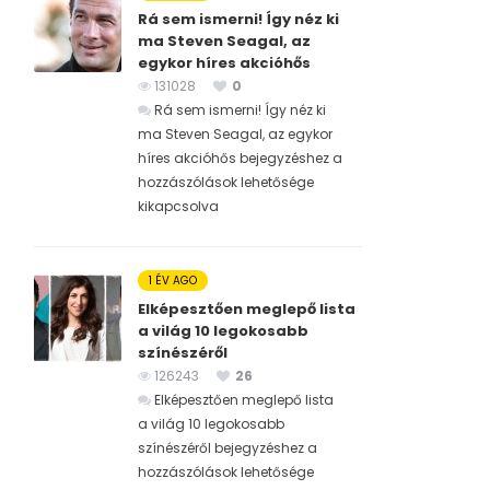
Rá sem ismerni! Így néz ki
ma Steven Seagal, az
egykor híres akcióhős
131028
0
Rá sem ismerni! Így néz ki
ma Steven Seagal, az egykor
híres akcióhős bejegyzéshez
a
hozzászólások lehetősége
kikapcsolva
1 ÉV AGO
Elképesztően meglepő lista
a világ 10 legokosabb
színészéről
126243
26
Elképesztően meglepő lista
a világ 10 legokosabb
színészéről bejegyzéshez
a
hozzászólások lehetősége