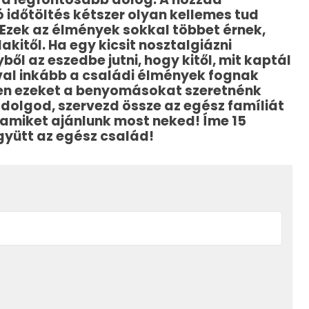
 időtöltés kétszer olyan kellemes tud
. Ezek az élmények sokkal többet érnek,
kitől. Ha egy kicsit nosztalgiázni
l az eszedbe jutni, hogy kitől, mit kaptál
val inkább a családi élmények fognak
kben ezeket a benyomásokat szeretnénk
 dolgod, szervezd össze az egész famíliát
, amiket ajánlunk most neked! Íme 15
együtt az egész család!