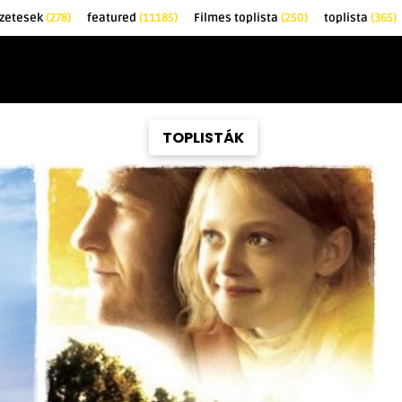
zetesek
(278)
featured
(11185)
Filmes toplista
(250)
toplista
(365)
EK
KRITIKÁK
TOPLISTÁK
FILMAJÁNLÓ