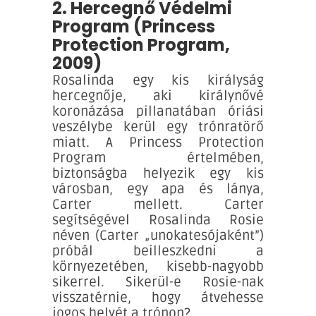
2. Hercegnő Védelmi
Program (Princess
Protection Program,
2009)
Rosalinda egy kis királyság
hercegnője, aki királynővé
koronázása pillanatában óriási
veszélybe kerül egy trónratörő
miatt. A Princess Protection
Program értelmében,
biztonságba helyezik egy kis
városban, egy apa és lánya,
Carter mellett. Carter
segítségével Rosalinda Rosie
néven (Carter „unokatesójaként”)
próbál beilleszkedni a
környezetében, kisebb-nagyobb
sikerrel. Sikerül-e Rosie-nak
visszatérnie, hogy átvehesse
jogos helyét a trónon?