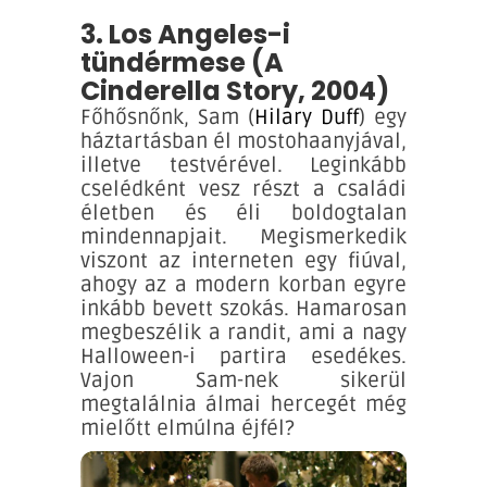
3. Los Angeles-i
tündérmese (A
Cinderella Story, 2004)
Főhősnőnk, Sam (
Hilary Duff
) egy
háztartásban él mostohaanyjával,
illetve testvérével. Leginkább
cselédként vesz részt a családi
életben és éli boldogtalan
mindennapjait. Megismerkedik
viszont az interneten egy fiúval,
ahogy az a modern korban egyre
inkább bevett szokás. Hamarosan
megbeszélik a randit, ami a nagy
Halloween-i partira esedékes.
Vajon Sam-nek sikerül
megtalálnia álmai hercegét még
mielőtt elmúlna éjfél?