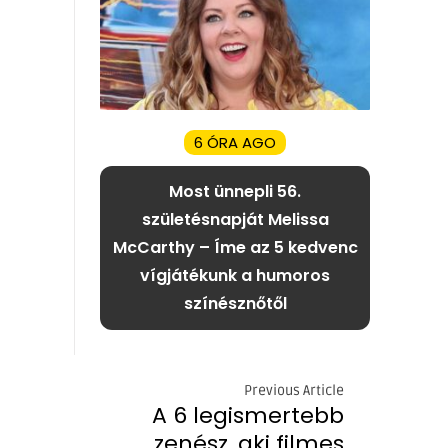
6 ÓRA AGO
Most ünnepli 56.
születésnapját Melissa
McCarthy – Íme az 5 kedvenc
vígjátékunk a humoros
színésznőtől
Previous Article
A 6 legismertebb
zenész, aki filmes