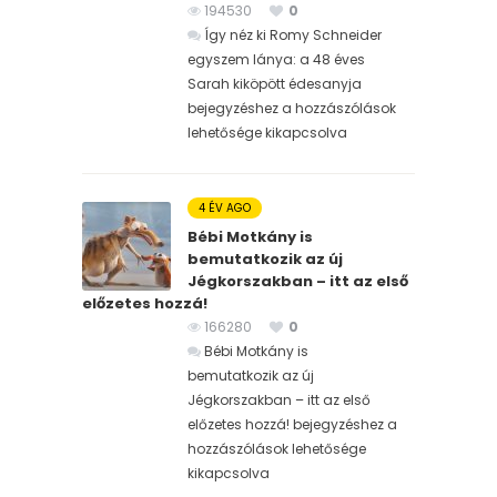
194530
0
Így néz ki Romy Schneider
egyszem lánya: a 48 éves
Sarah kiköpött édesanyja
bejegyzéshez
a hozzászólások
lehetősége kikapcsolva
4 ÉV AGO
Bébi Motkány is
bemutatkozik az új
Jégkorszakban – itt az első
előzetes hozzá!
166280
0
Bébi Motkány is
bemutatkozik az új
Jégkorszakban – itt az első
előzetes hozzá! bejegyzéshez
a
hozzászólások lehetősége
kikapcsolva