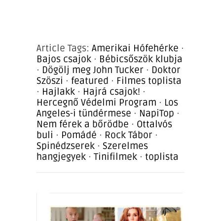
Article Tags:
Amerikai Hófehérke
·
Bajos csajok
·
Bébicsőszök klubja
·
Dögölj meg John Tucker
·
Doktor
Szöszi
·
featured
·
Filmes toplista
·
Hajlakk
·
Hajrá csajok!
·
Hercegnő Védelmi Program
·
Los
Angeles-i tündérmese
·
NapiTop
·
Nem férek a bőrödbe
·
Ottalvós
buli
·
Pomádé
·
Rock Tábor
·
Spinédzserek
·
Szerelmes
hangjegyek
·
Tinifilmek
·
toplista