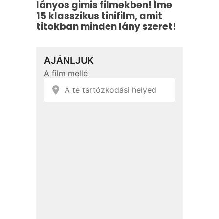
lányos gimis filmekben! Íme
15 klasszikus tinifilm, amit
titokban minden lány szeret!