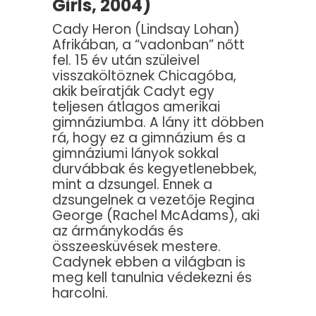
Girls, 2004)
Cady Heron (Lindsay Lohan)
Afrikában, a “vadonban” nőtt
fel. 15 év után szüleivel
visszaköltöznek Chicagóba,
akik beíratják Cadyt egy
teljesen átlagos amerikai
gimnáziumba. A lány itt döbben
rá, hogy ez a gimnázium és a
gimnáziumi lányok sokkal
durvábbak és kegyetlenebbek,
mint a dzsungel. Ennek a
dzsungelnek a vezetője Regina
George (Rachel McAdams), aki
az ármánykodás és
összeesküvések mestere.
Cadynek ebben a világban is
meg kell tanulnia védekezni és
harcolni.