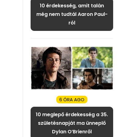
10 érdekesség, amit talán
még nem tudtál Aaron Paul-
ról
6 ÓRA AGO
10 meglepő érdekesség a 35.
születésnapját ma ünneplő
Dylan O’Brienről