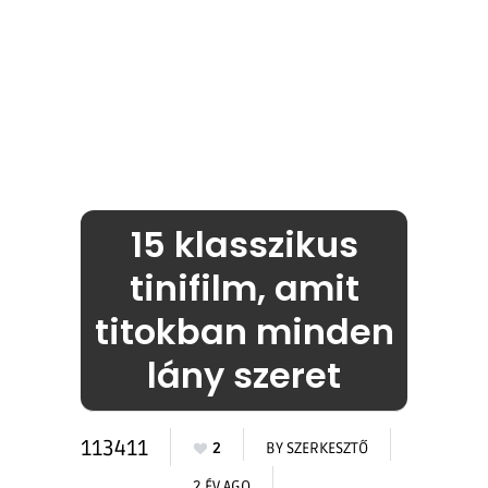
15 klasszikus
tinifilm, amit
titokban minden
lány szeret
113411
2
BY
SZERKESZTŐ
2 ÉV AGO