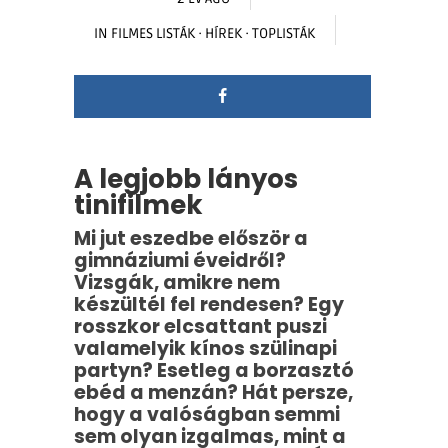
IN
FILMES LISTÁK
·
HÍREK
·
TOPLISTÁK
A legjobb lányos
tinifilmek
Mi jut eszedbe először a
gimnáziumi éveidről?
Vizsgák, amikre nem
készültél fel rendesen? Egy
rosszkor elcsattant puszi
valamelyik kínos szülinapi
partyn? Esetleg a borzasztó
ebéd a menzán? Hát persze,
hogy a valóságban semmi
sem olyan izgalmas, mint a