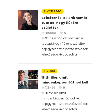
6 HÓNAP AGO
Színésznők, akikről nem is
tudtad, hogy fiúként
születtek
150669
0
Színésznők, akikről nem is
tudtad, hogy fiúként születtek
bejegyzéshez
a hozzászólások
lehetősége kikapcsolva
1 ÉV AGO
18 thriller, amit
mindenképpen látnod kell
138461
0
18 thriller, amit
mindenképpen látnod kell
bejegyzéshez
a hozzászólások
lehetősége kikapcsolva