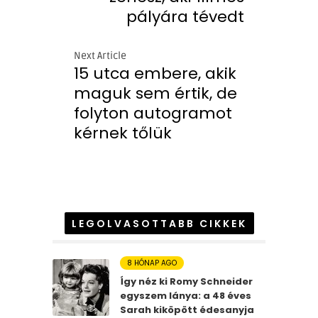
pályára tévedt
Next Article
15 utca embere, akik
maguk sem értik, de
folyton autogramot
kérnek tőlük
LEGOLVASOTTABB CIKKEK
8 HÓNAP AGO
Így néz ki Romy Schneider
egyszem lánya: a 48 éves
Sarah kiköpött édesanyja