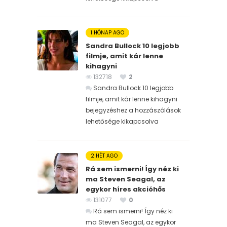
1 HÓNAP AGO
Sandra Bullock 10 legjobb
filmje, amit kár lenne
kihagyni
132718
2
Sandra Bullock 10 legjobb
filmje, amit kár lenne kihagyni
bejegyzéshez
a hozzászólások
lehetősége kikapcsolva
2 HÉT AGO
Rá sem ismerni! Így néz ki
ma Steven Seagal, az
egykor híres akcióhős
131077
0
Rá sem ismerni! Így néz ki
ma Steven Seagal, az egykor