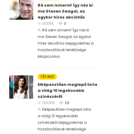
Rá sem ismerni! Így néz ki
ma Steven Seagal, az
egykor híres akcióhős
131055
0
Rá sem ismerni! Így néz ki
ma Steven Seagal, az egykor
híres akcióhős bejegyzéshez
a
hozzászólások lehetősége
kikapcsolva
1 ÉV AGO
Elképesztően meglepő lista
a világ 10 legokosabb
színészéről
126266
26
Elképesztően meglepő lista
a világ 10 legokosabb
színészéről bejegyzéshez
a
hozzászólások lehetősége