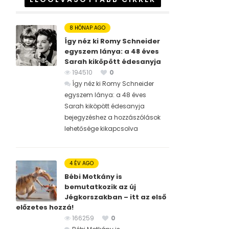
8 HÓNAP AGO
Így néz ki Romy Schneider
egyszem lánya: a 48 éves
Sarah kiköpött édesanyja
194510
0
Így néz ki Romy Schneider
egyszem lánya: a 48 éves
Sarah kiköpött édesanyja
bejegyzéshez
a hozzászólások
lehetősége kikapcsolva
4 ÉV AGO
Bébi Motkány is
bemutatkozik az új
Jégkorszakban – itt az első
előzetes hozzá!
166259
0