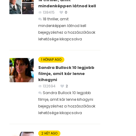
mindenképpen látnod kell
138415
0
18 thriller, amit
mindenképpen látnod kell
bejegyzéshez
a hozzászólások
lehetősége kikapcsolva
1 HÓNAP AGO
Sandra Bullock 10 legjobb
filmje, amit kár lenne
kihagyni
132694
2
Sandra Bullock 10 legjobb
filmje, amit kár lenne kihagyni
bejegyzéshez
a hozzászólások
lehetősége kikapcsolva
2 HÉT AGO