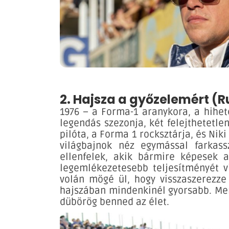
2. Hajsza a győzelemért (R
1976 – a Forma-1 aranykora, a hihet
legendás szezonja, két felejthetetle
pilóta, a Forma 1 rocksztárja, és Niki
világbajnok néz egymással farkass
ellenfelek, akik bármire képesek 
legemlékezetesebb teljesítményét vi
volán mögé ül, hogy visszaszerezze
hajszában mindenkinél gyorsabb. Mer
dübörög benned az élet.