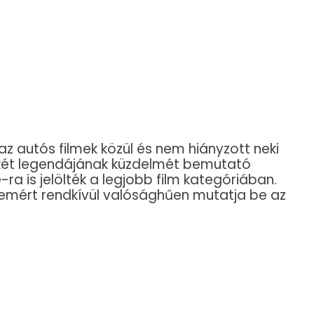
az autós filmek közül és nem hiányzott neki
 két legendájának küzdelmét bemutató
a is jelölték a legjobb film kategóriában.
elemért rendkívül valósághűen mutatja be az