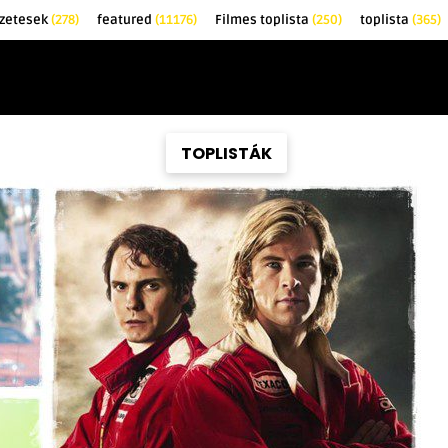
őzetesek
(278)
featured
(11176)
Filmes toplista
(250)
toplista
(365)
EK
KRITIKÁK
TOPLISTÁK
FILMAJÁNLÓ