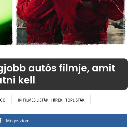
gjobb autós filmje, amit
átni kell
AGO
IN
FILMES LISTÁK
·
HÍREK
·
TOPLISTÁK
Megosztom