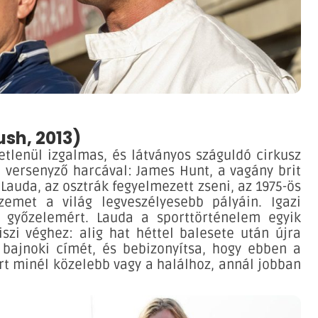
ush, 2013)
etlenül izgalmas, és látványos száguldó cirkusz
n versenyző harcával: James Hunt, a vagány brit
 Lauda, az osztrák fegyelmezett zseni, az 1975-ös
zemet a világ legveszélyesebb pályáin. Igazi
a győzelemért. Lauda a sporttörténelem egyik
szi véghez: alig hat héttel balesete után újra
 bajnoki címét, és bebizonyítsa, hogy ebben a
t minél közelebb vagy a halálhoz, annál jobban