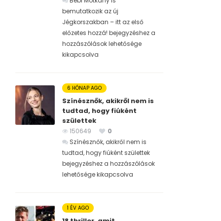
Bébi Motkány is
bemutatkozik az új
Jégkorszakban – itt az első
előzetes hozzá! bejegyzéshez
a
hozzászólások lehetősége
kikapcsolva
6 HÓNAP AGO
Színésznők, akikről nem is
tudtad, hogy fiúként
születtek
150649
0
Színésznők, akikről nem is
tudtad, hogy fiúként születtek
bejegyzéshez
a hozzászólások
lehetősége kikapcsolva
1 ÉV AGO
18 thriller, amit