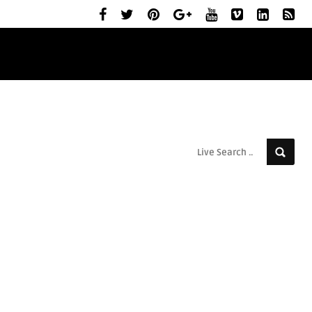
ELŐZETESEK
MOZIBEMUTATÓK
RÓLUNK