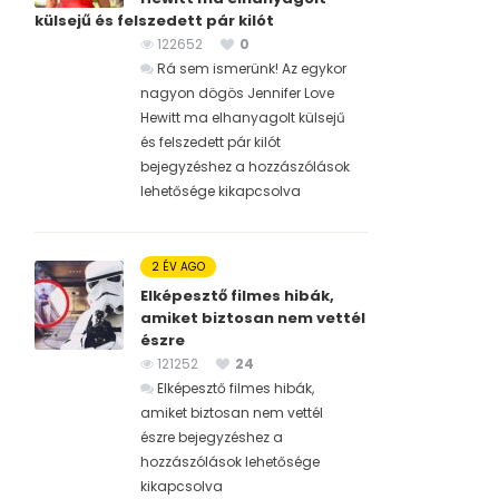
külsejű és felszedett pár kilót
122652
0
Rá sem ismerünk! Az egykor
nagyon dögös Jennifer Love
Hewitt ma elhanyagolt külsejű
és felszedett pár kilót
bejegyzéshez
a hozzászólások
lehetősége kikapcsolva
2 ÉV AGO
Elképesztő filmes hibák,
amiket biztosan nem vettél
észre
121252
24
Elképesztő filmes hibák,
amiket biztosan nem vettél
észre bejegyzéshez
a
hozzászólások lehetősége
kikapcsolva