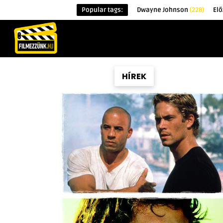
Popular tags:
Dwayne Johnson
(228)
El
KEZDŐOLDAL
HÍREK
ÉRDEKESSÉG