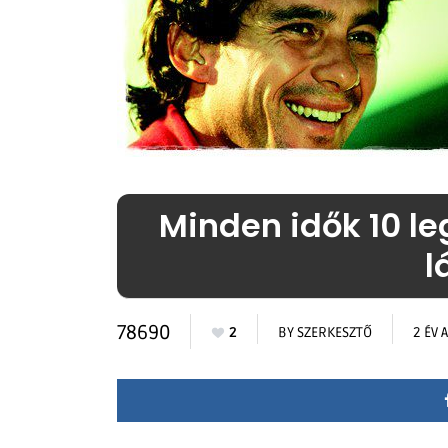
Minden idők 10 le
l
78690
2
BY
SZERKESZTŐ
2 ÉV 