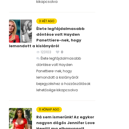
kikapcsolva
3 HÉT AGO
Élete legfájdalmasabb
döntése volt Hayden
Panettiere-nek, hogy
lemondott a kislányáról
123103
0
Élete legfájdalmasabb
döntése volt Hayden
Panettiere-nek, hogy
lemondott a kislányáról
bejegyzéshez
a hozzászólások
lehetősége kikapcsolva
11 HÓNAP AGO
Rá sem ismerünk! Az egykor
nagyon dögös Jennifer Love
Hewitt ma elhanyagolt