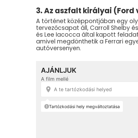
3. Az aszfalt királyai (Ford 
A történet középpontjában egy oly
tervezőcsapat áll, Carroll Shelby és
és Lee Iacocca által kapott felada
amivel megdönthetik a Ferrari egy
autóversenyen.