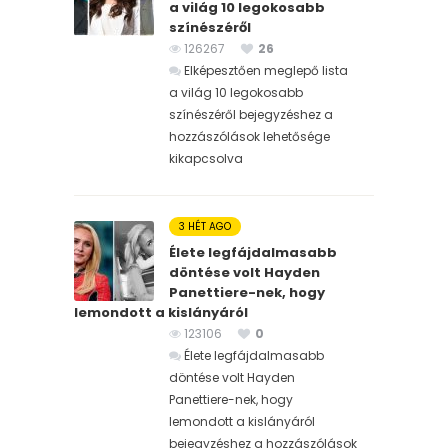
a világ 10 legokosabb
színészéről
126267
26
Elképesztően meglepő lista
a világ 10 legokosabb
színészéről bejegyzéshez
a
hozzászólások lehetősége
kikapcsolva
3 HÉT AGO
Élete legfájdalmasabb
döntése volt Hayden
Panettiere-nek, hogy
lemondott a kislányáról
123106
0
Élete legfájdalmasabb
döntése volt Hayden
Panettiere-nek, hogy
lemondott a kislányáról
bejegyzéshez
a hozzászólások