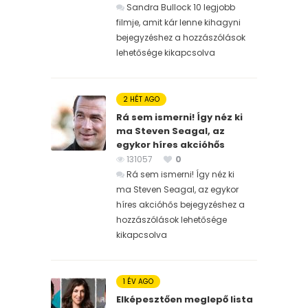
Sandra Bullock 10 legjobb
filmje, amit kár lenne kihagyni
bejegyzéshez
a hozzászólások
lehetősége kikapcsolva
2 HÉT AGO
Rá sem ismerni! Így néz ki
ma Steven Seagal, az
egykor híres akcióhős
131057
0
Rá sem ismerni! Így néz ki
ma Steven Seagal, az egykor
híres akcióhős bejegyzéshez
a
hozzászólások lehetősége
kikapcsolva
1 ÉV AGO
Elképesztően meglepő lista