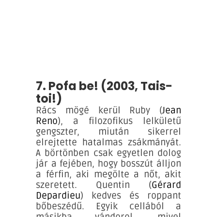
7. Pofa be! (2003, Tais-
toi!)
Rács mögé kerül Ruby (
Jean
Reno
), a filozofikus lelkületű
gengszter, miután sikerrel
elrejtette hatalmas zsákmányát.
A börtönben csak egyetlen dolog
jár a fejében, hogy bosszút álljon
a férfin, aki megölte a nőt, akit
szeretett. Quentin (
Gérard
Depardieu
) kedves és roppant
bőbeszédű. Egyik cellából a
másikba vándorol, mivel