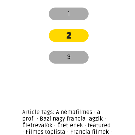
1
2
3
Article Tags:
A némafilmes
·
a
profi
·
Bazi nagy francia lagzik
·
Életrevalók
·
Éretlenek
·
featured
·
Filmes toplista
·
Francia filmek
·