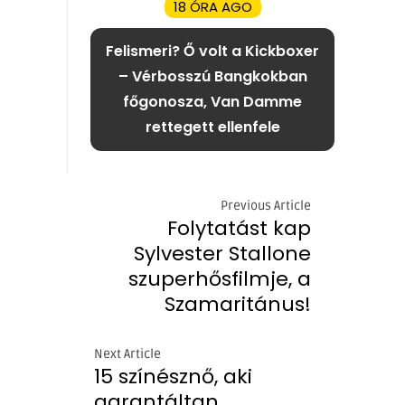
18 ÓRA AGO
Felismeri? Ő volt a Kickboxer
– Vérbosszú Bangkokban
főgonosza, Van Damme
rettegett ellenfele
Previous Article
Folytatást kap
Sylvester Stallone
szuperhősfilmje, a
Szamaritánus!
Next Article
15 színésznő, aki
garantáltan