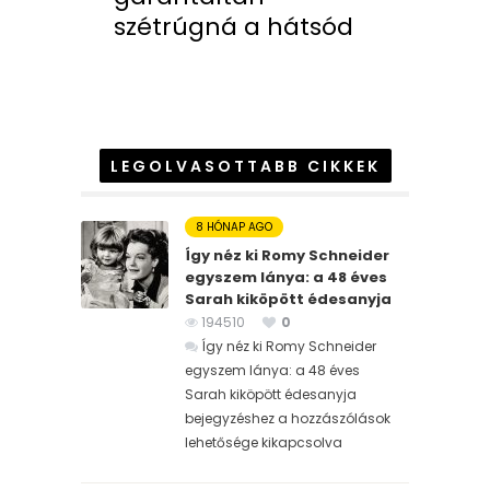
szétrúgná a hátsód
LEGOLVASOTTABB CIKKEK
8 HÓNAP AGO
Így néz ki Romy Schneider
egyszem lánya: a 48 éves
Sarah kiköpött édesanyja
194510
0
Így néz ki Romy Schneider
egyszem lánya: a 48 éves
Sarah kiköpött édesanyja
bejegyzéshez
a hozzászólások
lehetősége kikapcsolva