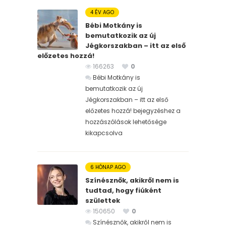
4 ÉV AGO
Bébi Motkány is
bemutatkozik az új
Jégkorszakban – itt az első
előzetes hozzá!
166263
0
Bébi Motkány is
bemutatkozik az új
Jégkorszakban – itt az első
előzetes hozzá! bejegyzéshez
a
hozzászólások lehetősége
kikapcsolva
6 HÓNAP AGO
Színésznők, akikről nem is
tudtad, hogy fiúként
születtek
150650
0
Színésznők, akikről nem is