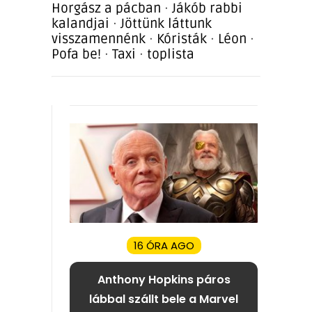
Horgász a pácban
·
Jákób rabbi
kalandjai
·
Jöttünk láttunk
visszamennénk
·
Kóristák
·
Léon
·
Pofa be!
·
Taxi
·
toplista
16 ÓRA AGO
Anthony Hopkins páros
lábbal szállt bele a Marvel