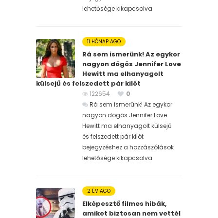
lehetősége kikapcsolva
11 HÓNAP AGO
Rá sem ismerünk! Az egykor
nagyon dögös Jennifer Love
Hewitt ma elhanyagolt
külsejű és felszedett pár kilót
122654
0
Rá sem ismerünk! Az egykor
nagyon dögös Jennifer Love
Hewitt ma elhanyagolt külsejű
és felszedett pár kilót
bejegyzéshez
a hozzászólások
lehetősége kikapcsolva
2 ÉV AGO
Elképesztő filmes hibák,
amiket biztosan nem vettél