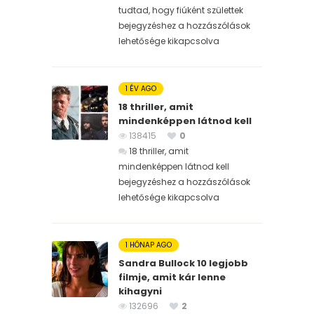
tudtad, hogy fiúként születtek
bejegyzéshez
a hozzászólások
lehetősége kikapcsolva
1 ÉV AGO
18 thriller, amit
mindenképpen látnod kell
138415
0
18 thriller, amit
mindenképpen látnod kell
bejegyzéshez
a hozzászólások
lehetősége kikapcsolva
1 HÓNAP AGO
Sandra Bullock 10 legjobb
filmje, amit kár lenne
kihagyni
132696
2