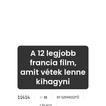
A 12 legjobb
francia film,
amit vétek lenne
kihagyni
11414
15
BY
SZERKESZTŐ
1 ÉV AGO