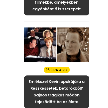
filmekbe, amelyekben
egyébként ő is szerepelt
16 ÓRA AGO
Emlékszel Kevin apukájára a
Reszkessetek, betörőkből?
Sajnos tragikus módon
fejeződött be az élete