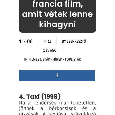
francia film,
amit vétek lenne
kihagyni
11406
15
BY
SZERKESZTŐ
1 ÉV AGO
IN
FILMES LISTÁK
·
HÍREK
·
TOPLISTÁK
4. Taxi (1998)
Ha a rendőrség már tehetetlen,
jönnek a bérkocsisok és a
pizzások. A taxijával száguldozó