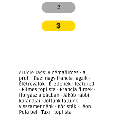
2
3
Article Tags:
A némafilmes
·
a
profi
·
Bazi nagy francia lagzik
·
Életrevalók
·
Éretlenek
·
featured
·
Filmes toplista
·
Francia filmek
·
Horgász a pácban
·
Jákób rabbi
kalandjai
·
Jöttünk láttunk
visszamennénk
·
Kóristák
·
Léon
·
Pofa be!
·
Taxi
·
toplista