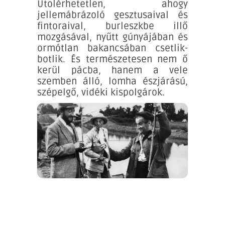
Utolérhetetlen, ahogy
jellemábrázoló gesztusaival és
fintoraival, burleszkbe illő
mozgásával, nyűtt gúnyájában és
ormótlan bakancsában csetlik-
botlik. És természetesen nem ő
kerül pácba, hanem a vele
szemben álló, lomha észjárású,
szépelgő, vidéki kispolgárok.