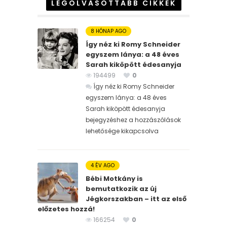
LEGOLVASOTTABB CIKKEK
8 HÓNAP AGO
Így néz ki Romy Schneider
egyszem lánya: a 48 éves
Sarah kiköpött édesanyja
194499
0
Így néz ki Romy Schneider
egyszem lánya: a 48 éves
Sarah kiköpött édesanyja
bejegyzéshez
a hozzászólások
lehetősége kikapcsolva
4 ÉV AGO
Bébi Motkány is
bemutatkozik az új
Jégkorszakban – itt az első
előzetes hozzá!
166254
0