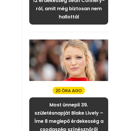
12 érdekesség Sean Connery-
ról, amit még biztosan nem
hallottál
20 ÓRA AGO
Most ünnepli 39.
születésnapját Blake Lively –
Íme 8 meglepő érdekesség a
csodaszép színésznőről