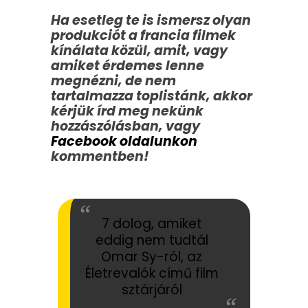
Ha esetleg te is ismersz olyan
produkciót a francia filmek
kínálata közül, amit, vagy
amiket érdemes lenne
megnézni, de nem
tartalmazza toplistánk, akkor
kérjük írd meg nekünk
hozzászólásban, vagy
Facebook oldalunkon
kommentben!
7 dolog, amiket
eddig nem tudtál
Omar Sy-ról, az
Életrevalók című film
sztárjáról