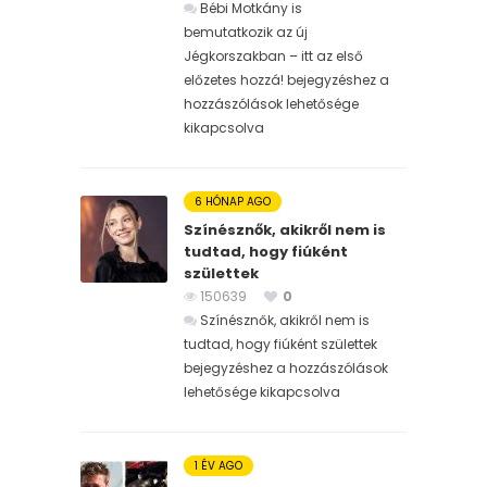
Bébi Motkány is
bemutatkozik az új
Jégkorszakban – itt az első
előzetes hozzá! bejegyzéshez
a
hozzászólások lehetősége
kikapcsolva
6 HÓNAP AGO
Színésznők, akikről nem is
tudtad, hogy fiúként
születtek
150639
0
Színésznők, akikről nem is
tudtad, hogy fiúként születtek
bejegyzéshez
a hozzászólások
lehetősége kikapcsolva
1 ÉV AGO