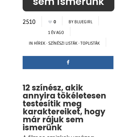
sem ismerünk
2510
0
BY
BLUEGIRL
1 ÉV AGO
IN
HÍREK
·
SZÍNÉSZI LISTÁK
·
TOPLISTÁK
12 színész, akik
annyira tökéletesen
testesítik meg
karaktereiket, hogy
már rájuk sem
ismerünk