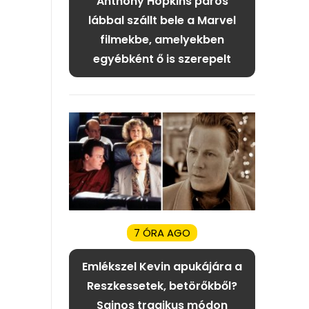
Anthony Hopkins páros
lábbal szállt bele a Marvel
filmekbe, amelyekben
egyébként ő is szerepelt
7 ÓRA AGO
Emlékszel Kevin apukájára a
Reszkessetek, betörőkből?
Sajnos tragikus módon