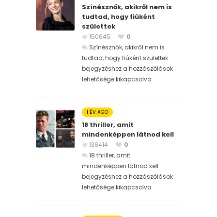
Színésznők, akikről nem is
tudtad, hogy fiúként
születtek
150645
0
Színésznők, akikről nem is
tudtad, hogy fiúként születtek
bejegyzéshez
a hozzászólások
lehetősége kikapcsolva
1 ÉV AGO
18 thriller, amit
mindenképpen látnod kell
138414
0
18 thriller, amit
mindenképpen látnod kell
bejegyzéshez
a hozzászólások
lehetősége kikapcsolva