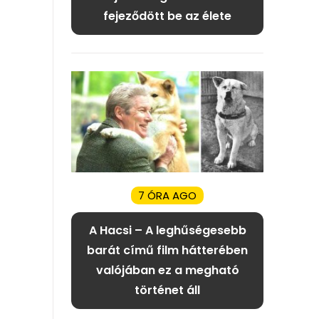
fejeződött be az élete
7 ÓRA AGO
A Hacsi – A leghűségesebb
barát című film hátterében
valójában ez a megható
történet áll