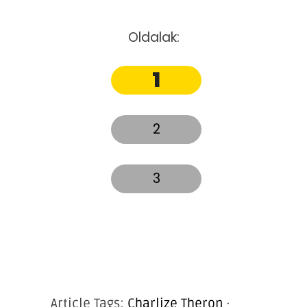
Oldalak:
1
2
3
Article Tags:
Charlize Theron
·