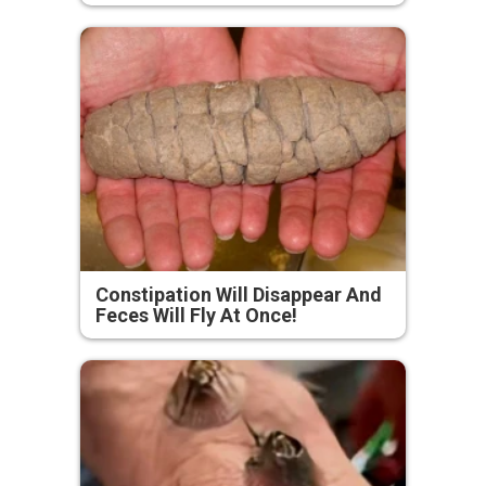
Constipation Will Disappear And
Feces Will Fly At Once!