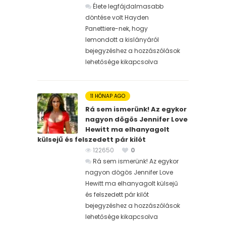
Élete legfájdalmasabb
döntése volt Hayden
Panettiere-nek, hogy
lemondott a kislányáról
bejegyzéshez
a hozzászólások
lehetősége kikapcsolva
11 HÓNAP AGO
Rá sem ismerünk! Az egykor
nagyon dögös Jennifer Love
Hewitt ma elhanyagolt
külsejű és felszedett pár kilót
122650
0
Rá sem ismerünk! Az egykor
nagyon dögös Jennifer Love
Hewitt ma elhanyagolt külsejű
és felszedett pár kilót
bejegyzéshez
a hozzászólások
lehetősége kikapcsolva