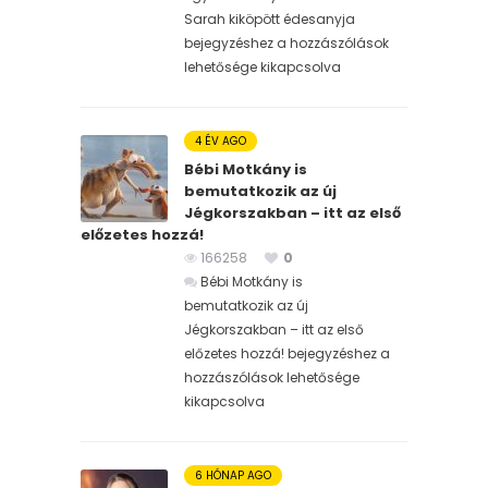
Sarah kiköpött édesanyja
bejegyzéshez
a hozzászólások
lehetősége kikapcsolva
4 ÉV AGO
Bébi Motkány is
bemutatkozik az új
Jégkorszakban – itt az első
előzetes hozzá!
166258
0
Bébi Motkány is
bemutatkozik az új
Jégkorszakban – itt az első
előzetes hozzá! bejegyzéshez
a
hozzászólások lehetősége
kikapcsolva
6 HÓNAP AGO