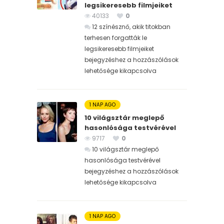
legsikeresebb filmjeiket
40133
0
12 színésznő, akik titokban
terhesen forgatták le
legsikeresebb filmjeiket
bejegyzéshez
a hozzászólások
lehetősége kikapcsolva
1 NAP AGO
10 világsztár meglepő
hasonlósága testvérével
9717
0
10 világsztár meglepő
hasonlósága testvérével
bejegyzéshez
a hozzászólások
lehetősége kikapcsolva
1 NAP AGO