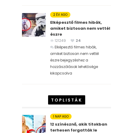
2 ÉV AGO
Elképesztő filmes hibák,
amiket biztosan nem vettél
észre
121249
24
Elképesztő filmes hibák,
amiket biztosan nem vettél
észre bejegyzéshez
a
hozzászólások lehetősége
kikapcsolva
TOPLISTÁK
1 NAP AGO
12 színésznő, akik titokban
terhesen forgatták le