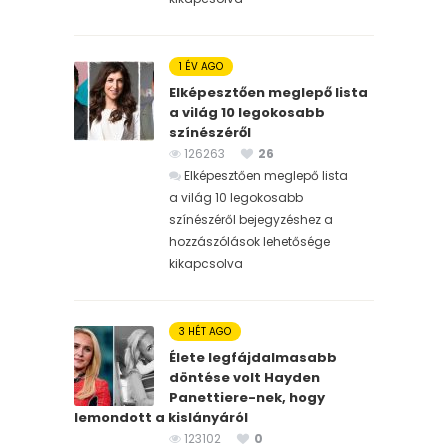
1 ÉV AGO
Elképesztően meglepő lista
a világ 10 legokosabb
színészéről
126263
26
Elképesztően meglepő lista
a világ 10 legokosabb
színészéről bejegyzéshez
a
hozzászólások lehetősége
kikapcsolva
3 HÉT AGO
Élete legfájdalmasabb
döntése volt Hayden
Panettiere-nek, hogy
lemondott a kislányáról
123102
0