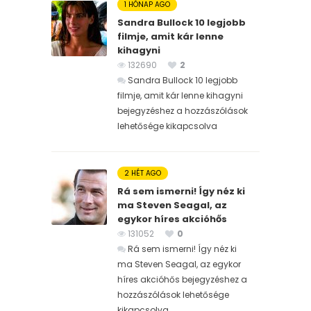
1 HÓNAP AGO
Sandra Bullock 10 legjobb
filmje, amit kár lenne
kihagyni
132690
2
Sandra Bullock 10 legjobb
filmje, amit kár lenne kihagyni
bejegyzéshez
a hozzászólások
lehetősége kikapcsolva
2 HÉT AGO
Rá sem ismerni! Így néz ki
ma Steven Seagal, az
egykor híres akcióhős
131052
0
Rá sem ismerni! Így néz ki
ma Steven Seagal, az egykor
híres akcióhős bejegyzéshez
a
hozzászólások lehetősége
kikapcsolva