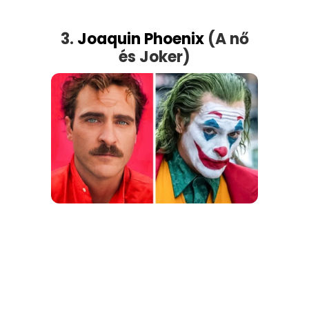
3.
Joaquin Phoenix
(A nő
és Joker)