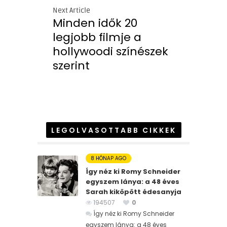
Next Article
Minden idők 20
legjobb filmje a
hollywoodi színészek
szerint
LEGOLVASOTTABB CIKKEK
8 HÓNAP AGO
Így néz ki Romy Schneider
egyszem lánya: a 48 éves
Sarah kiköpött édesanyja
194507
0
Így néz ki Romy Schneider
egyszem lánya: a 48 éves