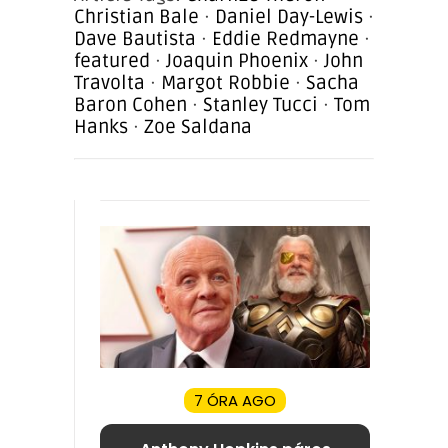
Christian Bale
·
Daniel Day-Lewis
·
Dave Bautista
·
Eddie Redmayne
·
featured
·
Joaquin Phoenix
·
John
Travolta
·
Margot Robbie
·
Sacha
Baron Cohen
·
Stanley Tucci
·
Tom
Hanks
·
Zoe Saldana
7 ÓRA AGO