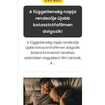
5 ÉV AGO
A függetlenség napja
rendezője újabb
katasztrófafilmen
dolgozik!
A függetlenség napja rendezője
újabb katasztrófafilmen dolgozik!
Roland Emmerich nevéhez
számtalan nagysikerű film tartozik.
A ...