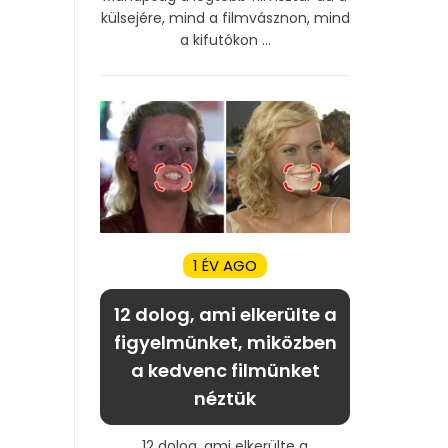
külsejére, mind a filmvásznon, mind
a kifutókon ...
1 ÉV AGO
12 dolog, ami elkerülte a
figyelmünket, miközben
a kedvenc filmünket
néztük
12 dolog, ami elkerülte a