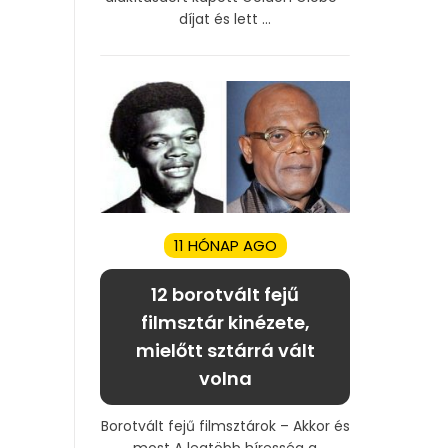
díjat és lett ...
11 HÓNAP AGO
12 borotvált fejű
filmsztár kinézete,
mielőtt sztárrá vált
volna
Borotvált fejű filmsztárok – Akkor és
most A legtöbb híresség a