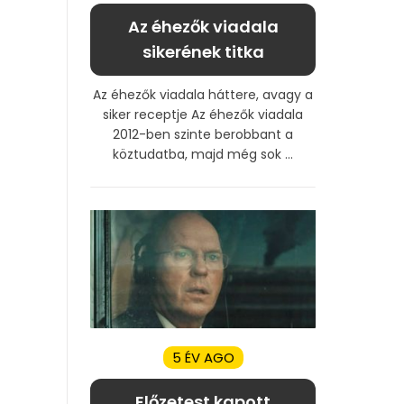
Az éhezők viadala
sikerének titka
Az éhezők viadala háttere, avagy a
siker recept‏je Az éhezők viadala
2012-ben szinte berobbant a
köztudatba, majd még sok ...
5 ÉV AGO
Előzetest kapott