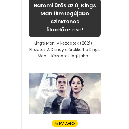
Baromi ütős az új Kings
Man film legújabb
szinkronos
filmelőzetese!
King’s Man: A kezdetek (2021) –
Előzetes A Disney előrukkolt a King’s
Men – Kezdetek legújabb ...
5 ÉV AGO