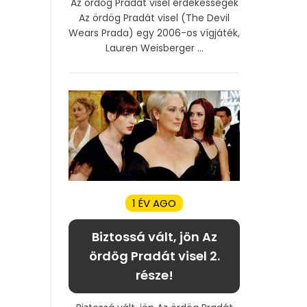
Az ördög Pradát visel érdekességek
Az ördög Pradát visel (The Devil
Wears Prada) egy 2006-os vígjáték,
Lauren Weisberger ...
1 ÉV AGO
Biztossá vált, jön Az
ördög Pradát visel 2.
része!