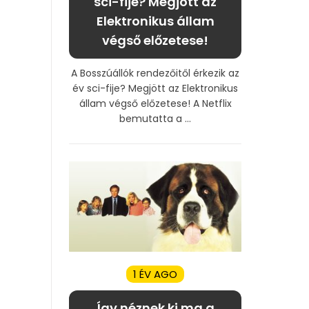
sci-fije? Megjött az
Elektronikus állam
végső előzetese!
A Bosszúállók rendezőitől érkezik az
év sci-fije? Megjött az Elektronikus
állam végső előzetese! A Netflix
bemutatta a ...
1 ÉV AGO
Így néznek ki ma a