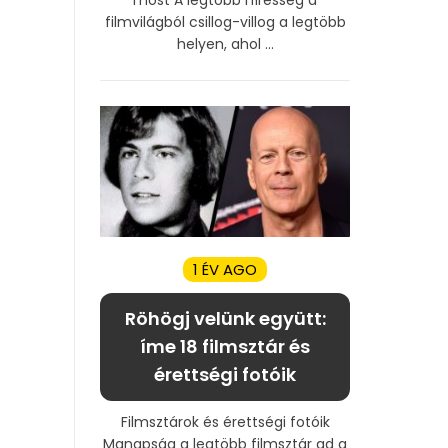
filmvilágból csillog-villog a legtöbb
helyen, ahol ...
1 ÉV AGO
Röhögj velünk együtt:
íme 18 filmsztár és
érettségi fotóik
Filmsztárok és érettségi fotóik
Manapság a legtöbb filmsztár ad a