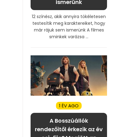
ismerünk
12 színész, akik annyira tökéletesen
testesítik meg karaktereiket, hogy
már rájuk sem ismerünk A filmes
sminkek varázsa ...
1 ÉV AGO
A Bosszúállók
rendezőitől érkezik az év