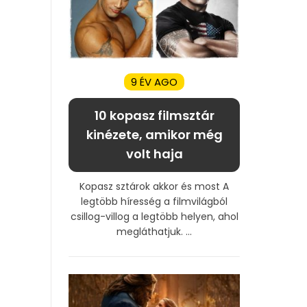
9 ÉV AGO
10 kopasz filmsztár
kinézete, amikor még
volt haja
Kopasz sztárok akkor és most A
legtöbb híresség a filmvilágból
csillog-villog a legtöbb helyen, ahol
megláthatjuk. ...