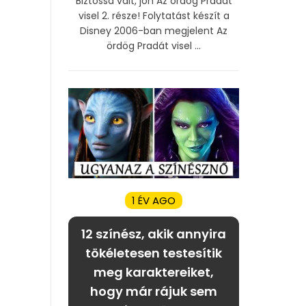
Biztossá vált, jön Az ördög Pradát
visel 2. része! Folytatást készít a
Disney 2006-ban megjelent Az
ördög Pradát visel ...
1 ÉV AGO
12 színész, akik annyira
tökéletesen testesítik
meg karaktereiket,
hogy már rájuk sem