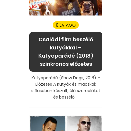
8 ÉV AGO
Családi film beszélő
kutyákkal –
Kutyaparádé (2018)
szinkronos előzetes
Kutyaparádé (Show Dogs, 2018) –
Előzetes A Kutyák és macskák
stílusában készült, élő szereplőket
és beszélő ...