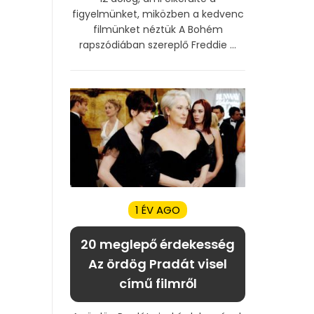
figyelmünket, miközben a kedvenc
filmünket néztük A Bohém
rapszódiában szereplő Freddie ...
1 ÉV AGO
20 meglepő érdekesség
Az ördög Pradát visel
című filmről