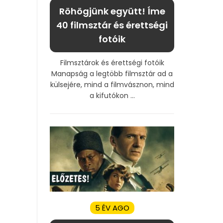
Röhögjünk együtt! Íme
40 filmsztár és érettségi
fotóik
Filmsztárok és érettségi fotóik
Manapság a legtöbb filmsztár ad a
külsejére, mind a filmvásznon, mind
a kifutókon ...
5 ÉV AGO