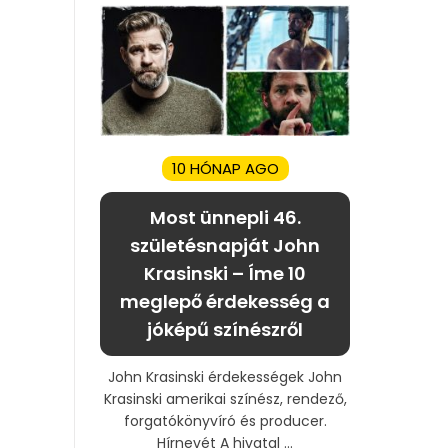
10 HÓNAP AGO
Most ünnepli 46.
születésnapját John
Krasinski – Íme 10
meglepő érdekesség a
jóképű színészről
John Krasinski érdekességek John
Krasinski amerikai színész, rendező,
forgatókönyvíró és producer.
Hírnevét A hivatal ...