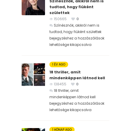
Színésznők, akikről nem is
tudtad, hogy fiúként
születtek
150665
0
Színésznők, akikről nem is
tudtad, hogy fiúként születtek
bejegyzéshez
a hozzászólások
lehetősége kikapcsolva
1 ÉV AGO
18 thriller, amit
mindenképpen látnod kell
138455
0
18 thriller, amit
mindenképpen látnod kell
bejegyzéshez
a hozzászólások
lehetősége kikapcsolva
1 HÓNAP AGO