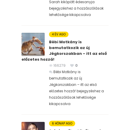
Sarah kiköpött édesanyja
bejegyzéshez
a hozzászólások
lehetősége kikapcsolva
4 ÉV AGO
Bébi Motkány is
bemutatkozik az új
Jégkorszakban – itt az első
előzetes hozzá!
166279
0
Bébi Motkány is
bemutatkozik az új
Jégkorszakban – itt az első
előzetes hozzá! bejegyzéshez
a
hozzászólások lehetősége
kikapcsolva
6 HÓNAP AGO