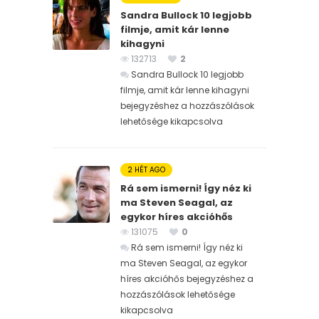
Sandra Bullock 10 legjobb
filmje, amit kár lenne
kihagyni
132713
2
Sandra Bullock 10 legjobb
filmje, amit kár lenne kihagyni
bejegyzéshez
a hozzászólások
lehetősége kikapcsolva
2 HÉT AGO
Rá sem ismerni! Így néz ki
ma Steven Seagal, az
egykor híres akcióhős
131075
0
Rá sem ismerni! Így néz ki
ma Steven Seagal, az egykor
híres akcióhős bejegyzéshez
a
hozzászólások lehetősége
kikapcsolva