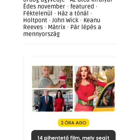
Édes november
·
featured
·
Féktelenül
·
Ház a tónál
·
Holtpont
·
John Wick
·
Keanu
Reeves
·
Mátrix
·
Pár lépés a
mennyország
2 ÓRA AGO
14 pihentető film, mely segít