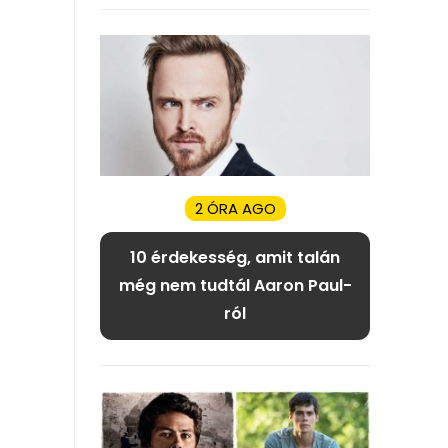
2 ÓRA AGO
10 érdekesség, amit talán
még nem tudtál Aaron Paul-
ról