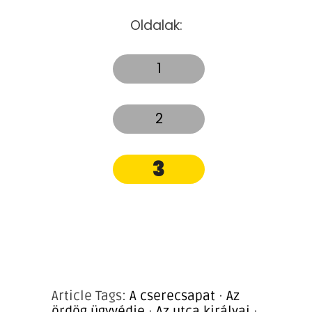
Oldalak:
1
2
3
Article Tags:
A cserecsapat
·
Az
ördög ügyvédje
·
Az utca királyai
·