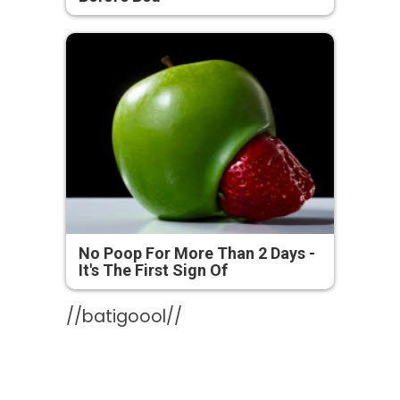
No Poop For More Than 2 Days -
It's The First Sign Of
//batigoool//