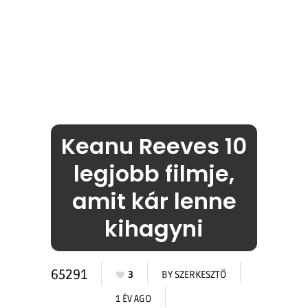
Keanu Reeves 10
legjobb filmje,
amit kár lenne
kihagyni
65291
3
BY
SZERKESZTŐ
1 ÉV AGO