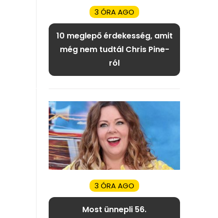
3 ÓRA AGO
10 meglepő érdekesség, amit
még nem tudtál Chris Pine-
ról
3 ÓRA AGO
Most ünnepli 56.