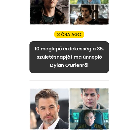
3 ÓRA AGO
10 meglepő érdekesség a 35.
születésnapját ma ünneplő
Dylan O’Brienről