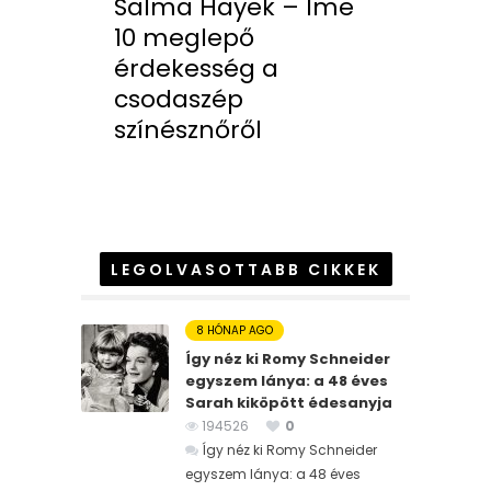
Salma Hayek – Íme
10 meglepő
érdekesség a
csodaszép
színésznőről
LEGOLVASOTTABB CIKKEK
8 HÓNAP AGO
Így néz ki Romy Schneider
egyszem lánya: a 48 éves
Sarah kiköpött édesanyja
194526
0
Így néz ki Romy Schneider
egyszem lánya: a 48 éves