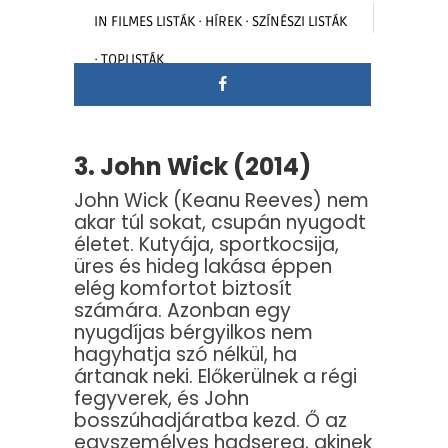
IN
FILMES LISTÁK
·
HÍREK
·
SZÍNÉSZI LISTÁK
·
TOPLISTÁK
3. John Wick (2014)
John Wick (Keanu Reeves) nem
akar túl sokat, csupán nyugodt
életet. Kutyája, sportkocsija,
üres és hideg lakása éppen
elég komfortot biztosít
számára. Azonban egy
nyugdíjas bérgyilkos nem
hagyhatja szó nélkül, ha
ártanak neki. Előkerülnek a régi
fegyverek, és John
bosszúhadjáratba kezd. Ő az
egyszemélyes hadsereg, akinek