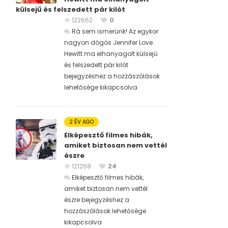
külsejű és felszedett pár kilót
122662
0
Rá sem ismerünk! Az egykor
nagyon dögös Jennifer Love
Hewitt ma elhanyagolt külsejű
és felszedett pár kilót
bejegyzéshez
a hozzászólások
lehetősége kikapcsolva
2 ÉV AGO
Elképesztő filmes hibák,
amiket biztosan nem vettél
észre
121268
24
Elképesztő filmes hibák,
amiket biztosan nem vettél
észre bejegyzéshez
a
hozzászólások lehetősége
kikapcsolva