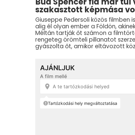
Bud Spencer fia már túl
szakasztott képmása vo
Giuseppe Pedersoli közös filmben i
alig él olyan ember a Földön, aki
Méltán tartják őt számon a filmtör
rengeteg örömteli pillanatot szerzet
gyászolta őt, amikor eltávozott köz