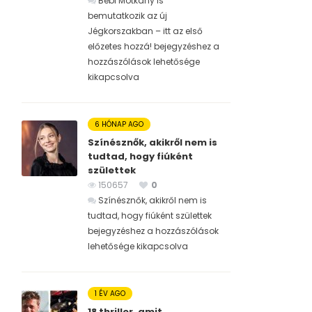
Bébi Motkány is
bemutatkozik az új
Jégkorszakban – itt az első
előzetes hozzá! bejegyzéshez
a
hozzászólások lehetősége
kikapcsolva
6 HÓNAP AGO
Színésznők, akikről nem is
tudtad, hogy fiúként
születtek
150657
0
Színésznők, akikről nem is
tudtad, hogy fiúként születtek
bejegyzéshez
a hozzászólások
lehetősége kikapcsolva
1 ÉV AGO
18 thriller, amit