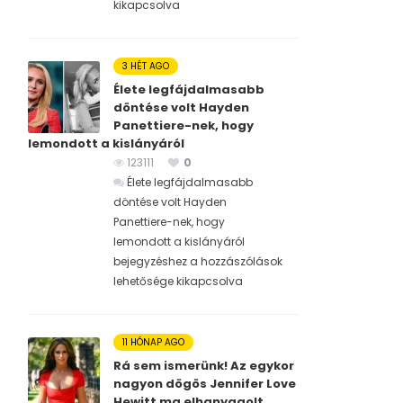
kikapcsolva
3 HÉT AGO
Élete legfájdalmasabb
döntése volt Hayden
Panettiere-nek, hogy
lemondott a kislányáról
123111
0
Élete legfájdalmasabb
döntése volt Hayden
Panettiere-nek, hogy
lemondott a kislányáról
bejegyzéshez
a hozzászólások
lehetősége kikapcsolva
11 HÓNAP AGO
Rá sem ismerünk! Az egykor
nagyon dögös Jennifer Love
Hewitt ma elhanyagolt