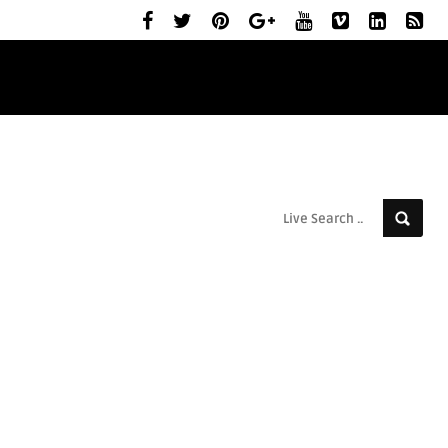
ELŐZETESEK
MOZIBEMUTATÓK
RÓLUNK