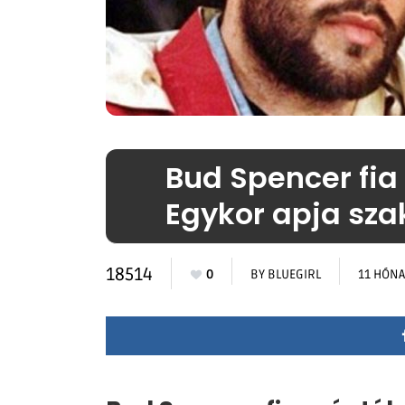
Bud Spencer fia
Egykor apja sza
18514
0
BY
BLUEGIRL
11 HÓNA