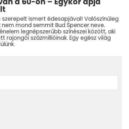
 van a 60-on – Egykor apja
lt
s szerepelt ismert édesapjával! Valószínűleg
nek nem mond semmit Bud Spencer neve.
ténelem legnépszerűbb színészei között, aki
t rajongói százmillióinak. Egy egész világ
ülünk.