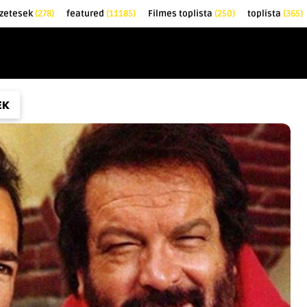
zetesek
(278)
featured
(11185)
Filmes toplista
(250)
toplista
(365)
EK
KRITIKÁK
TOPLISTÁK
FILMAJÁNLÓ