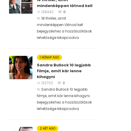
mindenképpen látnod kell
138442
0
18 thriller, amit
mindenképpen látnod kell
bejegyzéshez
a hozzászólások
lehetősége kikapcsolva
1 HÓNAP AGO
Sandra Bullock 10 legjobb
filmje, amit kár lenne
kihagyni
132702
2
Sandra Bullock 10 legjobb
filmje, amit kár lenne kihagyni
bejegyzéshez
a hozzászólások
lehetősége kikapcsolva
2 HÉT AGO