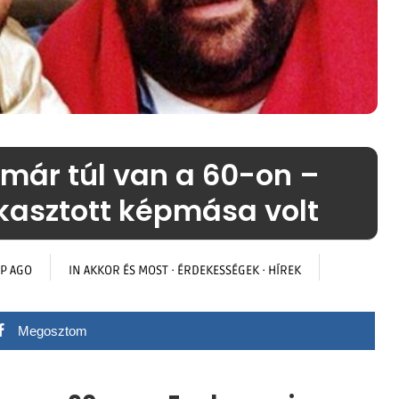
 már túl van a 60-on –
kasztott képmása volt
P AGO
IN
AKKOR ÉS MOST
·
ÉRDEKESSÉGEK
·
HÍREK
Megosztom