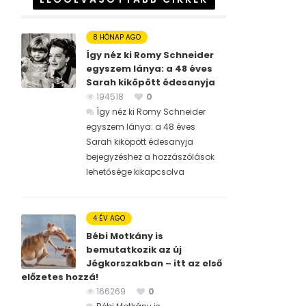
8 HÓNAP AGO
Így néz ki Romy Schneider
egyszem lánya: a 48 éves
Sarah kiköpött édesanyja
194518
0
Így néz ki Romy Schneider
egyszem lánya: a 48 éves
Sarah kiköpött édesanyja
bejegyzéshez
a hozzászólások
lehetősége kikapcsolva
4 ÉV AGO
Bébi Motkány is
bemutatkozik az új
Jégkorszakban – itt az első
előzetes hozzá!
166269
0