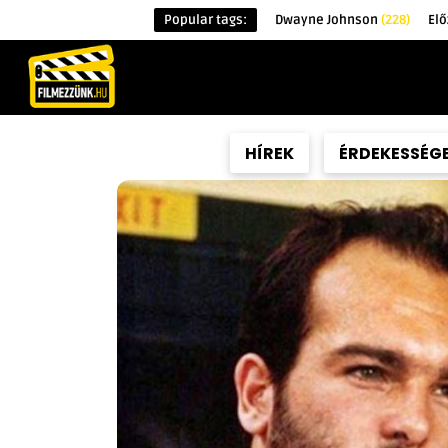
Popular tags:
Dwayne Johnson
(228)
Elő
KEZDŐOLDAL
HÍREK
ÉRDEKESSÉG