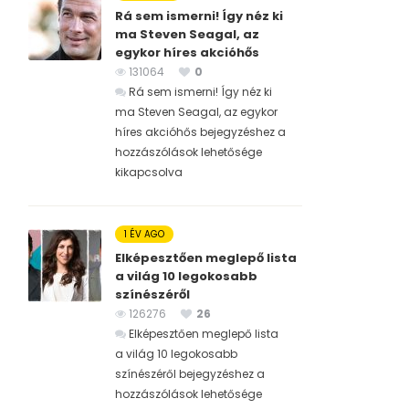
Rá sem ismerni! Így néz ki
ma Steven Seagal, az
egykor híres akcióhős
131064
0
Rá sem ismerni! Így néz ki
ma Steven Seagal, az egykor
híres akcióhős bejegyzéshez
a
hozzászólások lehetősége
kikapcsolva
1 ÉV AGO
Elképesztően meglepő lista
a világ 10 legokosabb
színészéről
126276
26
Elképesztően meglepő lista
a világ 10 legokosabb
színészéről bejegyzéshez
a
hozzászólások lehetősége