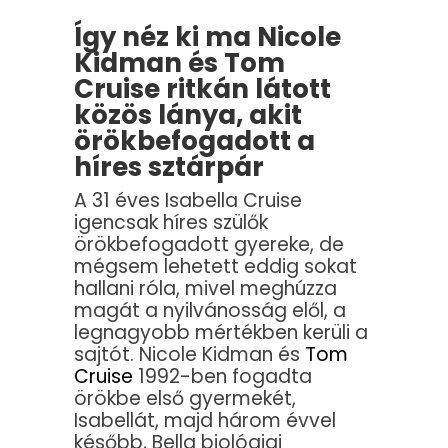
Így néz ki ma Nicole
Kidman és Tom
Cruise ritkán látott
közös lánya, akit
örökbefogadott a
híres sztárpár
A 31 éves Isabella Cruise
igencsak híres szülők
örökbefogadott gyereke, de
mégsem lehetett eddig sokat
hallani róla, mivel meghúzza
magát a nyilvánosság elől, a
legnagyobb mértékben kerüli a
sajtót. Nicole Kidman és
Tom
Cruise
1992-ben fogadta
örökbe első gyermekét,
Isabellát, majd három évvel
később, Bella biológiai