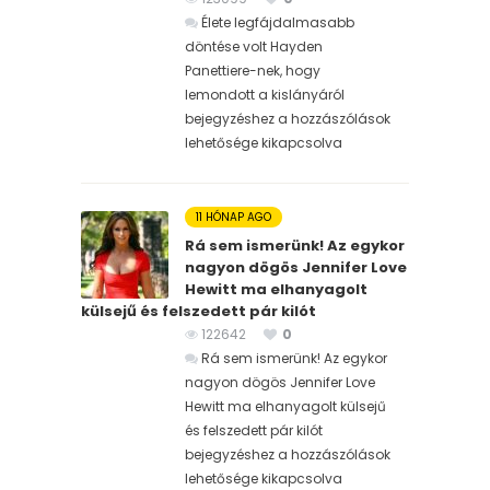
Élete legfájdalmasabb
döntése volt Hayden
Panettiere-nek, hogy
lemondott a kislányáról
bejegyzéshez
a hozzászólások
lehetősége kikapcsolva
11 HÓNAP AGO
Rá sem ismerünk! Az egykor
nagyon dögös Jennifer Love
Hewitt ma elhanyagolt
külsejű és felszedett pár kilót
122642
0
Rá sem ismerünk! Az egykor
nagyon dögös Jennifer Love
Hewitt ma elhanyagolt külsejű
és felszedett pár kilót
bejegyzéshez
a hozzászólások
lehetősége kikapcsolva