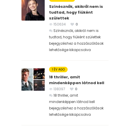
Színésznők, akikről nem is
tudtad, hogy fiúként
születtek
150634
0
Színésznők, akikről nem is
tudtad, hogy fiúként születtek
bejegyzéshez
a hozzászólások
lehetősége kikapcsolva
1 ÉV AGO
18 thriller, amit
mindenképpen látnod kell
138397
0
18 thriller, amit
mindenképpen látnod kell
bejegyzéshez
a hozzászólások
lehetősége kikapcsolva