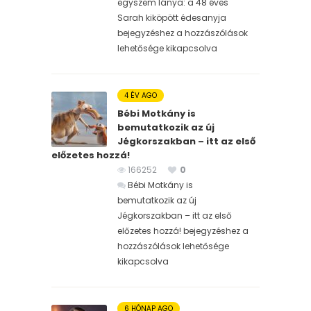
egyszem lánya: a 48 éves
Sarah kiköpött édesanyja
bejegyzéshez
a hozzászólások
lehetősége kikapcsolva
4 ÉV AGO
Bébi Motkány is
bemutatkozik az új
Jégkorszakban – itt az első
előzetes hozzá!
166252
0
Bébi Motkány is
bemutatkozik az új
Jégkorszakban – itt az első
előzetes hozzá! bejegyzéshez
a
hozzászólások lehetősége
kikapcsolva
6 HÓNAP AGO