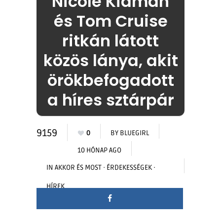
Nicole Kidman
és Tom Cruise
ritkán látott
közös lánya, akit
örökbefogadott
a híres sztárpár
9159
0
BY
BLUEGIRL
10 HÓNAP AGO
IN
AKKOR ÉS MOST
·
ÉRDEKESSÉGEK
·
HÍREK