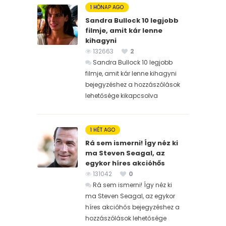
1 HÓNAP AGO
Sandra Bullock 10 legjobb
filmje, amit kár lenne
kihagyni
132663
2
Sandra Bullock 10 legjobb
filmje, amit kár lenne kihagyni
bejegyzéshez
a hozzászólások
lehetősége kikapcsolva
1 HÉT AGO
Rá sem ismerni! Így néz ki
ma Steven Seagal, az
egykor híres akcióhős
131042
0
Rá sem ismerni! Így néz ki
ma Steven Seagal, az egykor
híres akcióhős bejegyzéshez
a
hozzászólások lehetősége