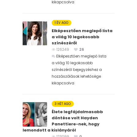
kikapcsolva
1 ÉV AGO
Elképesztően meglepő lista
a világ 10 legokosabb
színészéről
126249
26
Elképesztően meglepő lista
a világ 10 legokosabb
színészéről bejegyzéshez
a
hozzászólások lehetősége
kikapcsolva
3 HÉT AGO
Élete legfájdalmasabb
döntése volt Hayden
Panettiere-nek, hogy
lemondott a kislányáról
123099
0