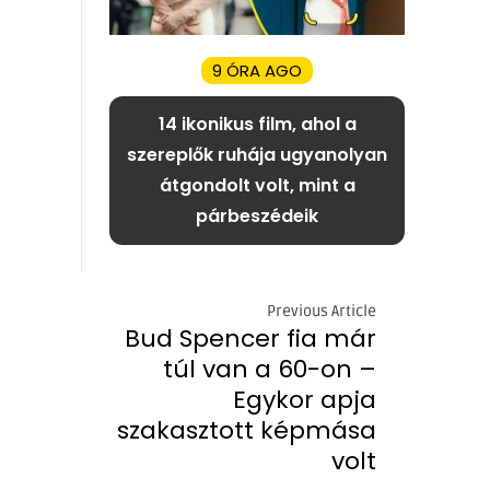
9 ÓRA AGO
14 ikonikus film, ahol a
szereplők ruhája ugyanolyan
átgondolt volt, mint a
párbeszédeik
Previous Article
Bud Spencer fia már
túl van a 60-on –
Egykor apja
szakasztott képmása
volt