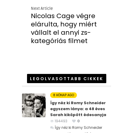
Next Article
Nicolas Cage végre
elárulta, hogy miért
vállalt el annyi zs-
kategóriás filmet
LEGOLVASOTTABB CIKKEK
8 HÓNAP AGO
Így néz ki Romy Schneider
egyszem lánya: a 48 éves
Sarah kiköpött édesanyja
194493
0
Így néz ki Romy Schneider