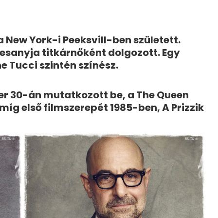
 New York-i Peeksvill-ben született.
esanyja titkárnőként dolgozott. Egy
e Tucci szintén színész.
er 30-án mutatkozott be, a The Queen
íg első filmszerepét 1985-ben, A Prizzik