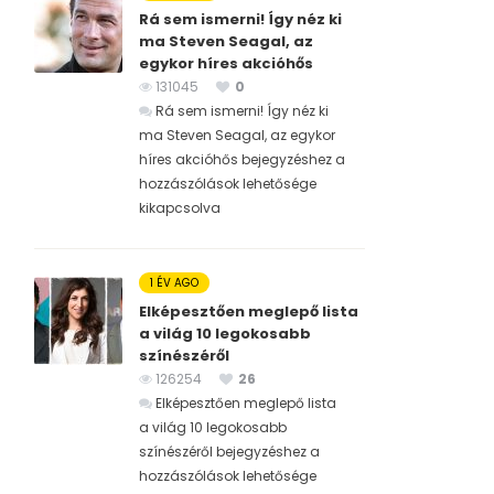
Rá sem ismerni! Így néz ki
ma Steven Seagal, az
egykor híres akcióhős
131045
0
Rá sem ismerni! Így néz ki
ma Steven Seagal, az egykor
híres akcióhős bejegyzéshez
a
hozzászólások lehetősége
kikapcsolva
1 ÉV AGO
Elképesztően meglepő lista
a világ 10 legokosabb
színészéről
126254
26
Elképesztően meglepő lista
a világ 10 legokosabb
színészéről bejegyzéshez
a
hozzászólások lehetősége