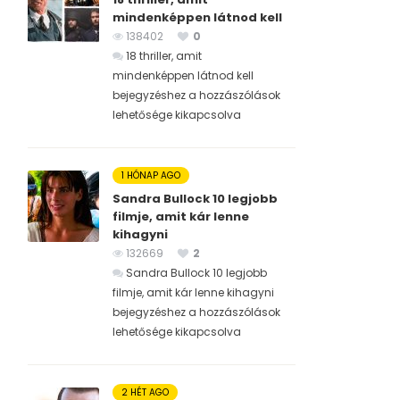
mindenképpen látnod kell
138402
0
18 thriller, amit
mindenképpen látnod kell
bejegyzéshez
a hozzászólások
lehetősége kikapcsolva
1 HÓNAP AGO
Sandra Bullock 10 legjobb
filmje, amit kár lenne
kihagyni
132669
2
Sandra Bullock 10 legjobb
filmje, amit kár lenne kihagyni
bejegyzéshez
a hozzászólások
lehetősége kikapcsolva
2 HÉT AGO