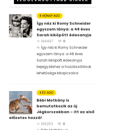
8 HÓNAP AGO
Így néz ki Romy Schneider
egyszem lánya: a 48 éves
Sarah kiköpött édesanyja
194497
0
Így néz ki Romy Schneider
egyszem lánya: a 48 éves
Sarah kiköpött édesanyja
bejegyzéshez
a hozzászólások
lehetősége kikapcsolva
4 ÉV AGO
Bébi Motkány is
bemutatkozik az új
Jégkorszakban – itt az első
előzetes hozzá!
166253
0