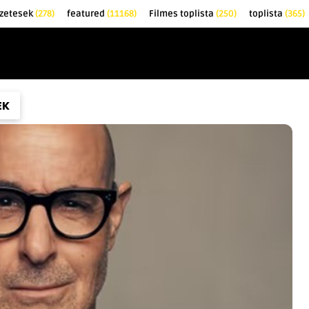
zetesek
(278)
featured
(11168)
Filmes toplista
(250)
toplista
(365)
EK
KRITIKÁK
TOPLISTÁK
FILMAJÁNLÓ