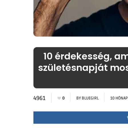
10 érdekesség, am
születésnapját mos
4961
0
BY
BLUEGIRL
10 HÓNAP