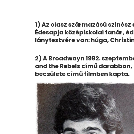
1) Az olasz származású színész a
Édesapja középiskolai tanár, éd
lánytestvére van: húga, Christin
2) A Broadwayn 1982. szeptemb
and the Rebels című darabban, m
becsülete című filmben kapta.