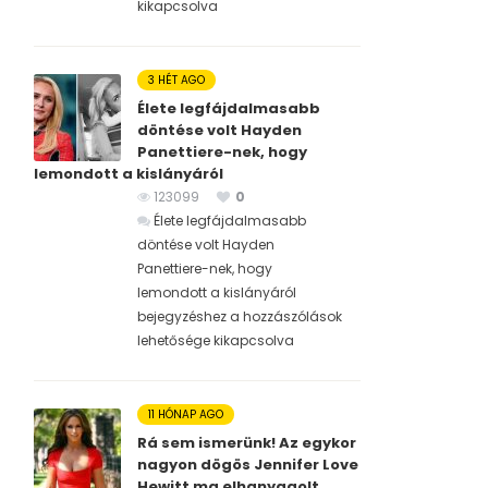
kikapcsolva
3 HÉT AGO
Élete legfájdalmasabb
döntése volt Hayden
Panettiere-nek, hogy
lemondott a kislányáról
123099
0
Élete legfájdalmasabb
döntése volt Hayden
Panettiere-nek, hogy
lemondott a kislányáról
bejegyzéshez
a hozzászólások
lehetősége kikapcsolva
11 HÓNAP AGO
Rá sem ismerünk! Az egykor
nagyon dögös Jennifer Love
Hewitt ma elhanyagolt