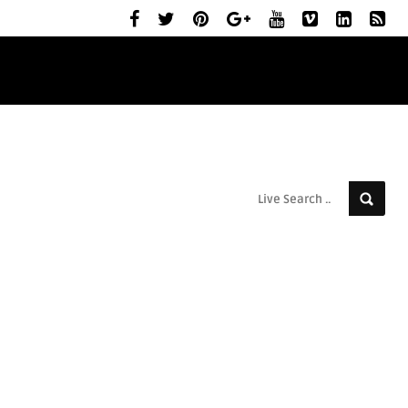
ELŐZETESEK
MOZIBEMUTATÓK
RÓLUNK