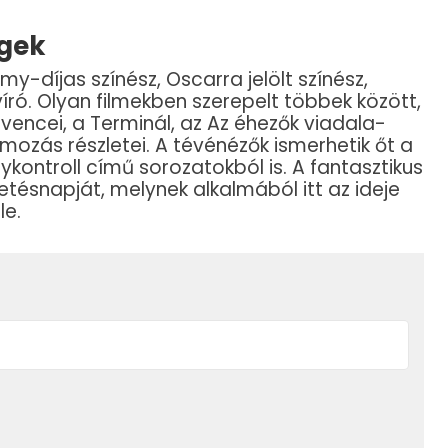
égek
-díjas színész, Oscarra jelölt színész,
ró. Olyan filmekben szerepelt többek között,
vencei, a Terminál, az Az éhezők viadala-
mozás részletei. A tévénézők ismerhetik őt a
kontroll című sorozatokból is. A fantasztikus
etésnapját, melynek alkalmából itt az ideje
le.