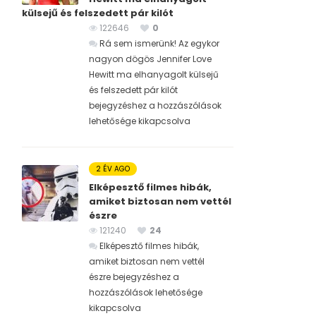
külsejű és felszedett pár kilót
122646
0
Rá sem ismerünk! Az egykor
nagyon dögös Jennifer Love
Hewitt ma elhanyagolt külsejű
és felszedett pár kilót
bejegyzéshez
a hozzászólások
lehetősége kikapcsolva
2 ÉV AGO
Elképesztő filmes hibák,
amiket biztosan nem vettél
észre
121240
24
Elképesztő filmes hibák,
amiket biztosan nem vettél
észre bejegyzéshez
a
hozzászólások lehetősége
kikapcsolva