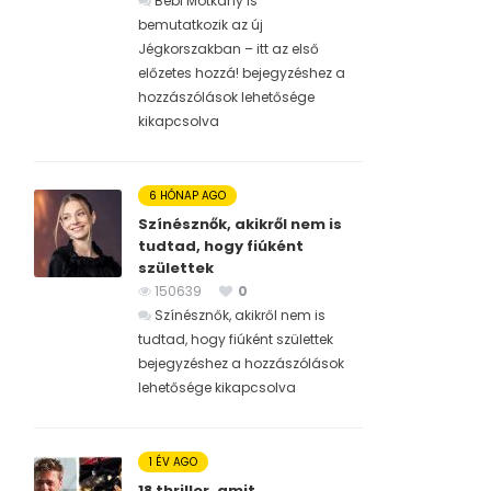
Bébi Motkány is
bemutatkozik az új
Jégkorszakban – itt az első
előzetes hozzá! bejegyzéshez
a
hozzászólások lehetősége
kikapcsolva
6 HÓNAP AGO
Színésznők, akikről nem is
tudtad, hogy fiúként
születtek
150639
0
Színésznők, akikről nem is
tudtad, hogy fiúként születtek
bejegyzéshez
a hozzászólások
lehetősége kikapcsolva
1 ÉV AGO
18 thriller, amit