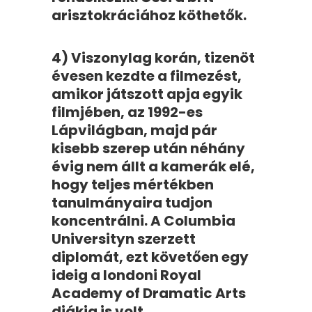
arisztokráciához köthetők.
4) Viszonylag korán, tizenöt
évesen kezdte a filmezést,
amikor játszott apja egyik
filmjében, az 1992-es
Lápvilágban, majd pár
kisebb szerep után néhány
évig nem állt a kamerák elé,
hogy teljes mértékben
tanulmányaira tudjon
koncentrálni. A Columbia
Universityn szerzett
diplomát, ezt követően egy
ideig a londoni Royal
Academy of Dramatic Arts
diákja is volt.