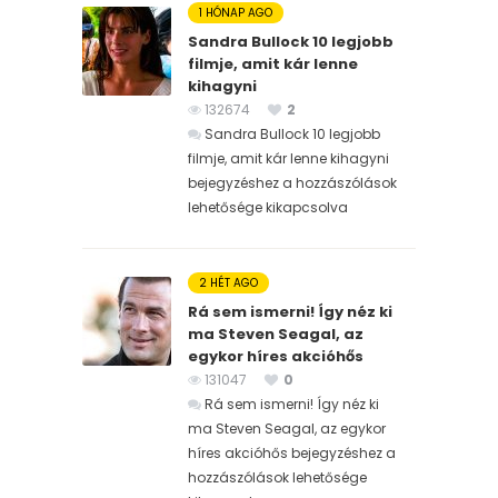
1 HÓNAP AGO
Sandra Bullock 10 legjobb
filmje, amit kár lenne
kihagyni
132674
2
Sandra Bullock 10 legjobb
filmje, amit kár lenne kihagyni
bejegyzéshez
a hozzászólások
lehetősége kikapcsolva
2 HÉT AGO
Rá sem ismerni! Így néz ki
ma Steven Seagal, az
egykor híres akcióhős
131047
0
Rá sem ismerni! Így néz ki
ma Steven Seagal, az egykor
híres akcióhős bejegyzéshez
a
hozzászólások lehetősége