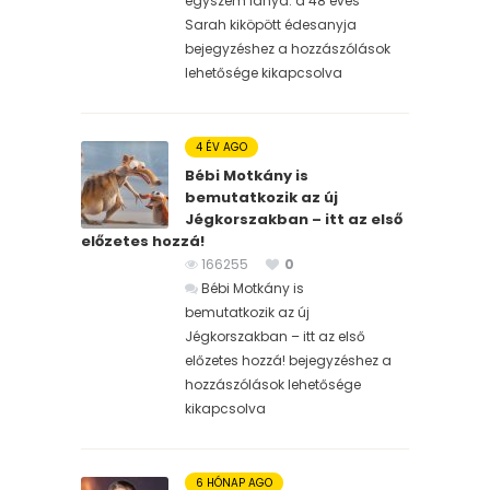
egyszem lánya: a 48 éves
Sarah kiköpött édesanyja
bejegyzéshez
a hozzászólások
lehetősége kikapcsolva
4 ÉV AGO
Bébi Motkány is
bemutatkozik az új
Jégkorszakban – itt az első
előzetes hozzá!
166255
0
Bébi Motkány is
bemutatkozik az új
Jégkorszakban – itt az első
előzetes hozzá! bejegyzéshez
a
hozzászólások lehetősége
kikapcsolva
6 HÓNAP AGO