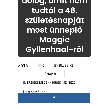
dolog, amit nem
tudtál a 48.
születésnapját
most ünneplő
Maggie
Gyllenhaal-ról
2515
0
BY
BLUEGIRL
10 HÓNAP AGO
IN
ÉRDEKESSÉGEK
·
HÍREK
·
SZÍNÉSZ
ÉRDEKESSÉGEK