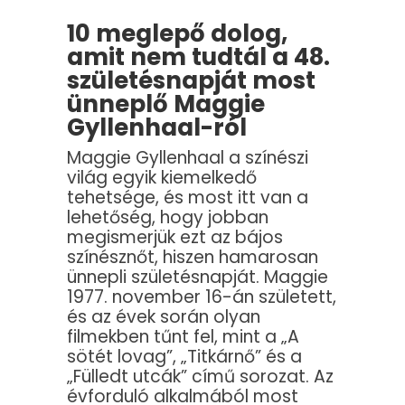
10 meglepő dolog,
amit nem tudtál a 48.
születésnapját most
ünneplő Maggie
Gyllenhaal-ról
Maggie Gyllenhaal a színészi
világ egyik kiemelkedő
tehetsége, és most itt van a
lehetőség, hogy jobban
megismerjük ezt az bájos
színésznőt, hiszen hamarosan
ünnepli születésnapját. Maggie
1977. november 16-án született,
és az évek során olyan
filmekben tűnt fel, mint a „A
sötét lovag”, „Titkárnő” és a
„Fülledt utcák” című sorozat. Az
évforduló alkalmából most