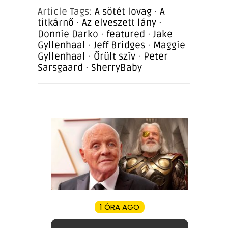
Article Tags:
A sötét lovag
·
A
titkárnő
·
Az elveszett lány
·
Donnie Darko
·
featured
·
Jake
Gyllenhaal
·
Jeff Bridges
·
Maggie
Gyllenhaal
·
Őrült szív
·
Peter
Sarsgaard
·
SherryBaby
1 ÓRA AGO