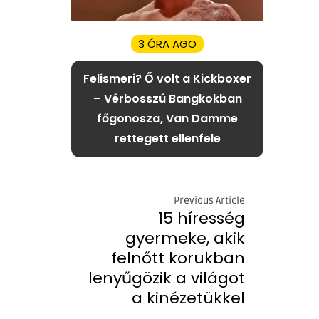
3 ÓRA AGO
Felismeri? Ő volt a Kickboxer
– Vérbosszú Bangkokban
főgonosza, Van Damme
rettegett ellenfele
Previous Article
15 híresség
gyermeke, akik
felnőtt korukban
lenyűgözik a világot
a kinézetükkel