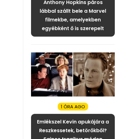
Anthony Hopkins páros
lábbal szállt bele a Marvel
filmekbe, amelyekben
egyébként ő is szerepelt
1 ÓRA AGO
Emlékszel Kevin apukájára a
Reszkessetek, betörőkből?