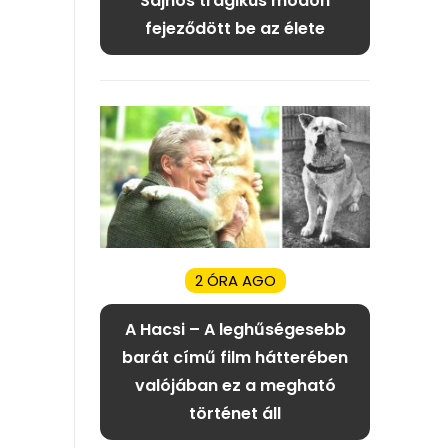
Sajnos tragikus módon
fejeződött be az élete
2 ÓRA AGO
A Hacsi – A leghűségesebb
barát című film hátterében
valójában ez a megható
történet áll