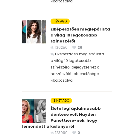
kikapcsolva
1 ÉV AGO
Elképesztően meglepő lista
a világ 10 legokosabb
színészéről
126256
26
Elképesztően meglepő lista
a világ 10 legokosabb
színészéről bejegyzéshez
a
hozzászólások lehetősége
kikapcsolva
3 HÉT AGO
Élete legfájdalmasabb
döntése volt Hayden
Panettiere-nek, hogy
lemondott a kislányáról
123099
0