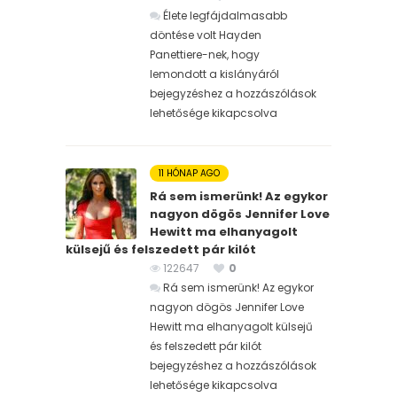
Élete legfájdalmasabb
döntése volt Hayden
Panettiere-nek, hogy
lemondott a kislányáról
bejegyzéshez
a hozzászólások
lehetősége kikapcsolva
11 HÓNAP AGO
Rá sem ismerünk! Az egykor
nagyon dögös Jennifer Love
Hewitt ma elhanyagolt
külsejű és felszedett pár kilót
122647
0
Rá sem ismerünk! Az egykor
nagyon dögös Jennifer Love
Hewitt ma elhanyagolt külsejű
és felszedett pár kilót
bejegyzéshez
a hozzászólások
lehetősége kikapcsolva