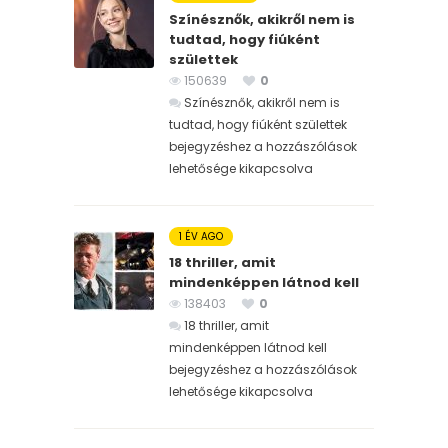
Színésznők, akikről nem is
tudtad, hogy fiúként
születtek
150639
0
Színésznők, akikről nem is
tudtad, hogy fiúként születtek
bejegyzéshez
a hozzászólások
lehetősége kikapcsolva
1 ÉV AGO
18 thriller, amit
mindenképpen látnod kell
138403
0
18 thriller, amit
mindenképpen látnod kell
bejegyzéshez
a hozzászólások
lehetősége kikapcsolva