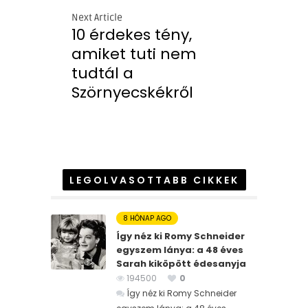
Next Article
10 érdekes tény,
amiket tuti nem
tudtál a
Szörnyecskékről
LEGOLVASOTTABB CIKKEK
8 HÓNAP AGO
Így néz ki Romy Schneider
egyszem lánya: a 48 éves
Sarah kiköpött édesanyja
194500
0
Így néz ki Romy Schneider