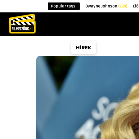
Popular tags:
Dwayne Johnson
(228)
El
KEZDŐOLDAL
HÍREK
ÉRDEKESSÉG