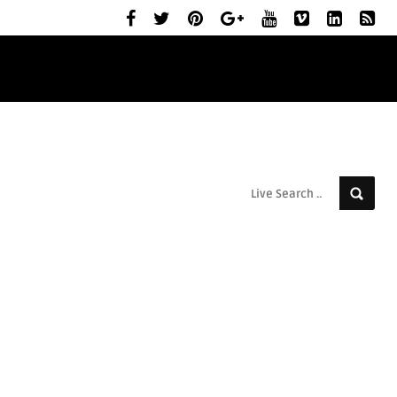
ELŐZETESEK
MOZIBEMUTATÓK
RÓLUNK