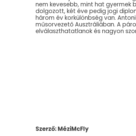
nem kevesebb, mint hat gyermek b
dolgozott, két éve pedig jogi diplo
három év korkülönbség van. Antonia
műsorvezető Ausztráliában. A páro
elválaszthatatlanok és nagyon sz
Szerző: MéziMcFly