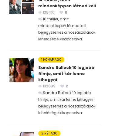
mindenképpen látnod kell
138410
0
18 thriller, amit
mindenképpen látnod kell
bejegyzéshez
a hozzászólások
lehetősége kikapcsolva
1 HÓNAP AGO
Sandra Bullock 10 legjobb
filmje, amit kár lenne
kihagyni
132689
2
Sandra Bullock 10 legjobb
filmje, amit kár lenne kihagyni
bejegyzéshez
a hozzászólások
lehetősége kikapcsolva
2 HÉT AGO