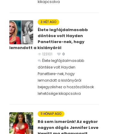
kikapcsolva
3 HÉT AGO
Élete legfájdalmasabb
döntése volt Hayden
Panettiere-nek, hogy
lemondott a kislányáról
123101
0
Élete legfájdalmasabb
döntése volt Hayden
Panettiere-nek, hogy
lemondott a kislányáról
bejegyzéshez
a hozzászólások
lehetősége kikapcsolva
11 HÓNAP AGO
Rá sem ismerünk! Az egykor
nagyon dögös Jennifer Love
Hewitt ma elhanyagolt