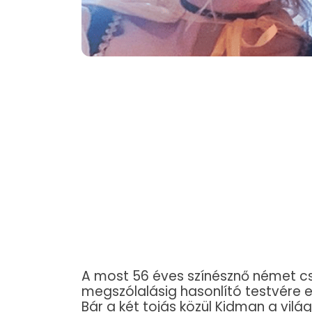
A most 56 éves színésznő német cs
megszólalásig hasonlító testvére 
Bár a két tojás közül Kidman a vil