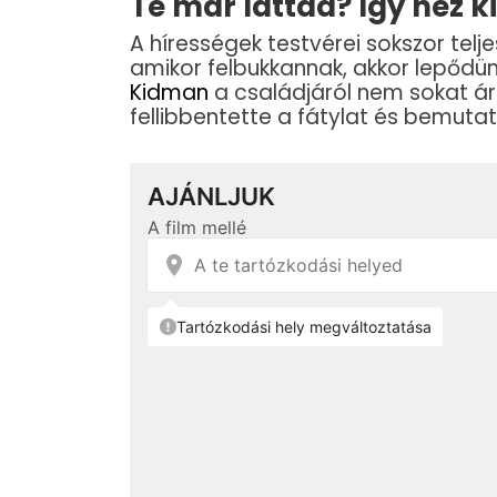
Te már láttad? Így néz k
A hírességek testvérei sokszor teljes
amikor felbukkannak, akkor lepődün
Kidman
a családjáról nem sokat ár
fellibbentette a fátylat és bemuta