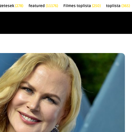
őzetesek
(278)
featured
(11176)
Filmes toplista
(250)
toplista
(365)
EK
KRITIKÁK
TOPLISTÁK
FILMAJÁNLÓ