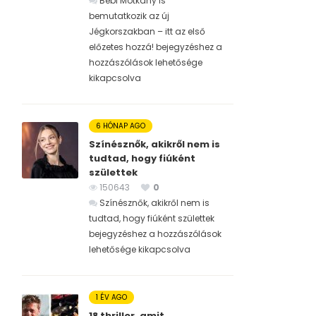
Bébi Motkány is
bemutatkozik az új
Jégkorszakban – itt az első
előzetes hozzá! bejegyzéshez
a
hozzászólások lehetősége
kikapcsolva
6 HÓNAP AGO
Színésznők, akikről nem is
tudtad, hogy fiúként
születtek
150643
0
Színésznők, akikről nem is
tudtad, hogy fiúként születtek
bejegyzéshez
a hozzászólások
lehetősége kikapcsolva
1 ÉV AGO
18 thriller, amit