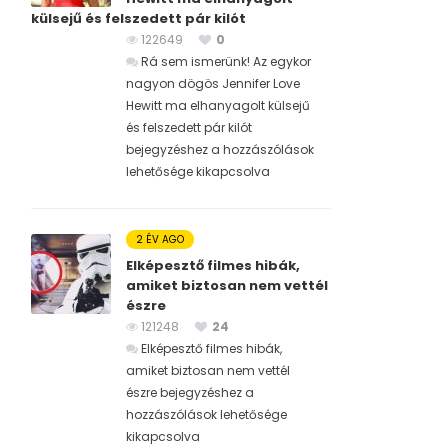
külsejű és felszedett pár kilót
122649
0
Rá sem ismerünk! Az egykor
nagyon dögös Jennifer Love
Hewitt ma elhanyagolt külsejű
és felszedett pár kilót
bejegyzéshez
a hozzászólások
lehetősége kikapcsolva
2 ÉV AGO
Elképesztő filmes hibák,
amiket biztosan nem vettél
észre
121248
24
Elképesztő filmes hibák,
amiket biztosan nem vettél
észre bejegyzéshez
a
hozzászólások lehetősége
kikapcsolva