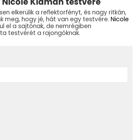
i Nicole Kidman testvére
en elkerülik a reflektorfényt, és nagy ritkán,
k meg, hogy jé, hát van egy testvére.
Nicole
ul el a sajtónak, de nemrégiben
tta testvérét a rajongóknak.