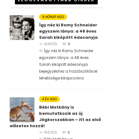
8 HÓNAP AGO
Így néz ki Romy Schneider
egyszem lánya: a 48 éves
Sarah kiköpött édesanyja
194505
0
Így néz ki Romy Schneider
egyszem lánya: a 48 éves
Sarah kiköpött édesanyja
bejegyzéshez
a hozzászólások
lehetősége kikapcsolva
4 ÉV AGO
Bébi Motkány is
bemutatkozik az új
Jégkorszakban – itt az első
előzetes hozzá!
166255
0