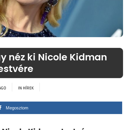
gy néz ki Nicole Kidman
estvére
AGO
IN
HÍREK
Megosztom