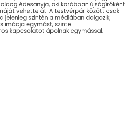
oldog édesanyja, aki korábban újságíróként
máját vehette át. A testvérpár között csak
 jelenleg szintén a médiában dolgozik,
s imádja egymást, szinte
oros kapcsolatot ápolnak egymással.