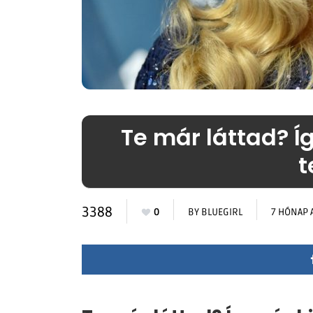
Te már láttad? Í
t
3388
0
BY
BLUEGIRL
7 HÓNAP 