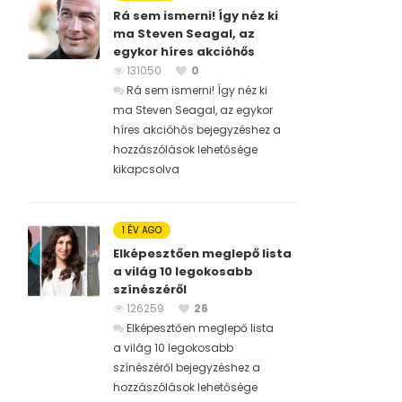
Rá sem ismerni! Így néz ki
ma Steven Seagal, az
egykor híres akcióhős
131050
0
Rá sem ismerni! Így néz ki
ma Steven Seagal, az egykor
híres akcióhős bejegyzéshez
a
hozzászólások lehetősége
kikapcsolva
1 ÉV AGO
Elképesztően meglepő lista
a világ 10 legokosabb
színészéről
126259
26
Elképesztően meglepő lista
a világ 10 legokosabb
színészéről bejegyzéshez
a
hozzászólások lehetősége