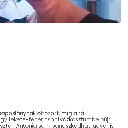
aposlánynak öltözött, míg a rá
egy fekete-fehér csontvázkosztümbe bújt.
ágsztár, Antonia sem panaszkodhat, ugyanis