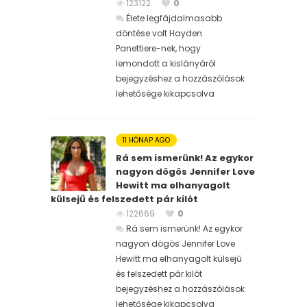
123122
0
Élete legfájdalmasabb
döntése volt Hayden
Panettiere-nek, hogy
lemondott a kislányáról
bejegyzéshez
a hozzászólások
lehetősége kikapcsolva
11 HÓNAP AGO
Rá sem ismerünk! Az egykor
nagyon dögös Jennifer Love
Hewitt ma elhanyagolt
külsejű és felszedett pár kilót
122669
0
Rá sem ismerünk! Az egykor
nagyon dögös Jennifer Love
Hewitt ma elhanyagolt külsejű
és felszedett pár kilót
bejegyzéshez
a hozzászólások
lehetősége kikapcsolva