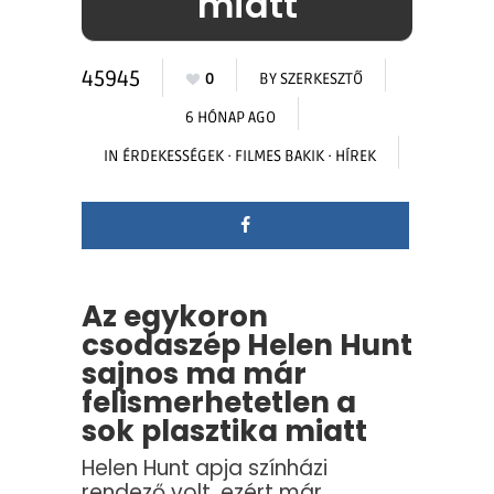
miatt
45945
0
BY
SZERKESZTŐ
6 HÓNAP AGO
IN
ÉRDEKESSÉGEK
·
FILMES BAKIK
·
HÍREK
Az egykoron
csodaszép Helen Hunt
sajnos ma már
felismerhetetlen a
sok plasztika miatt
Helen Hunt apja színházi
rendező volt, ezért már