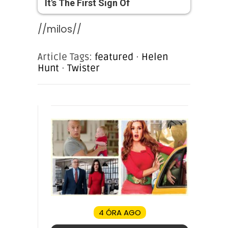
It's The First Sign Of
//milos//
Article Tags:
featured
·
Helen
Hunt
·
Twister
4 ÓRA AGO