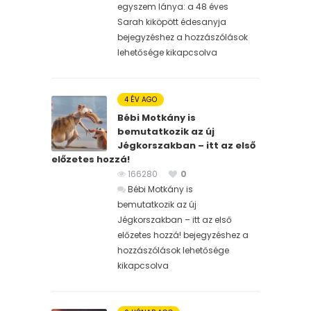
egyszem lánya: a 48 éves
Sarah kiköpött édesanyja
bejegyzéshez
a hozzászólások
lehetősége kikapcsolva
4 ÉV AGO
Bébi Motkány is
bemutatkozik az új
Jégkorszakban – itt az első
előzetes hozzá!
166280
0
Bébi Motkány is
bemutatkozik az új
Jégkorszakban – itt az első
előzetes hozzá! bejegyzéshez
a
hozzászólások lehetősége
kikapcsolva