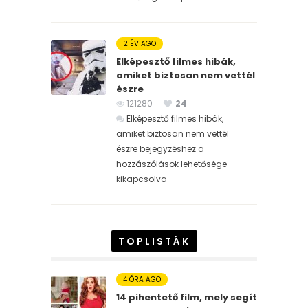
2 ÉV AGO
Elképesztő filmes hibák,
amiket biztosan nem vettél
észre
121280
24
Elképesztő filmes hibák,
amiket biztosan nem vettél
észre bejegyzéshez
a
hozzászólások lehetősége
kikapcsolva
TOPLISTÁK
4 ÓRA AGO
14 pihentető film, mely segít