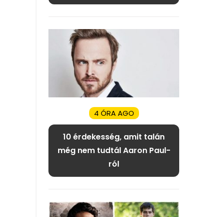
4 ÓRA AGO
10 érdekesség, amit talán
még nem tudtál Aaron Paul-
ról