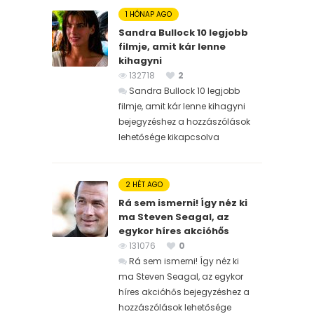
1 HÓNAP AGO
Sandra Bullock 10 legjobb
filmje, amit kár lenne
kihagyni
132718
2
Sandra Bullock 10 legjobb
filmje, amit kár lenne kihagyni
bejegyzéshez
a hozzászólások
lehetősége kikapcsolva
2 HÉT AGO
Rá sem ismerni! Így néz ki
ma Steven Seagal, az
egykor híres akcióhős
131076
0
Rá sem ismerni! Így néz ki
ma Steven Seagal, az egykor
híres akcióhős bejegyzéshez
a
hozzászólások lehetősége