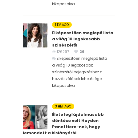
kikapcsolva
1 ÉV AGO
Elképesztően meglepő lista
a világ 10 legokosabb
színészéről
126297
26
Elképesztően meglepő lista
a világ 10 legokosabb
színészéről bejegyzéshez
a
hozzászólások lehetősége
kikapcsolva
3 HÉT AGO
Élete legfájdalmasabb
döntése volt Hayden
Panettiere-nek, hogy
lemondott a kislányáról