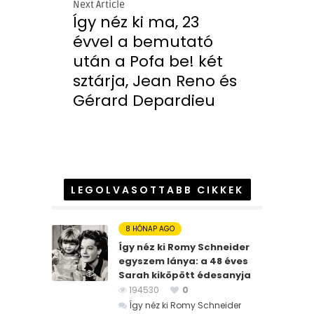
Next Article
Így néz ki ma, 23
évvel a bemutató
után a Pofa be! két
sztárja, Jean Reno és
Gérard Depardieu
LEGOLVASOTTABB CIKKEK
8 HÓNAP AGO
Így néz ki Romy Schneider
egyszem lánya: a 48 éves
Sarah kiköpött édesanyja
194530
0
Így néz ki Romy Schneider