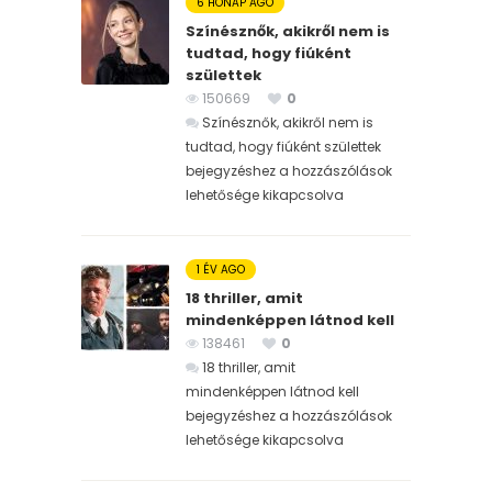
6 HÓNAP AGO
Színésznők, akikről nem is
tudtad, hogy fiúként
születtek
150669
0
Színésznők, akikről nem is
tudtad, hogy fiúként születtek
bejegyzéshez
a hozzászólások
lehetősége kikapcsolva
1 ÉV AGO
18 thriller, amit
mindenképpen látnod kell
138461
0
18 thriller, amit
mindenképpen látnod kell
bejegyzéshez
a hozzászólások
lehetősége kikapcsolva