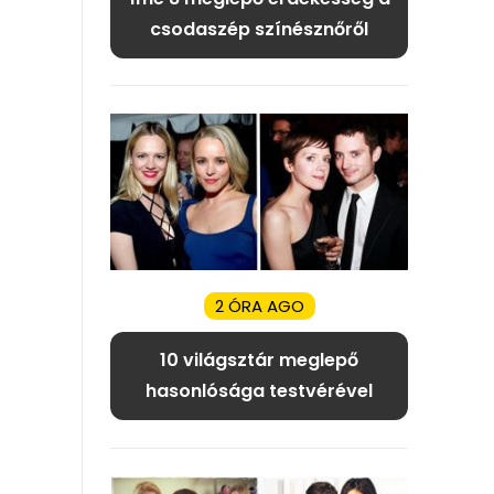
csodaszép színésznőről
2 ÓRA AGO
10 világsztár meglepő
hasonlósága testvérével