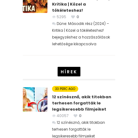
Kritika | Közel a
tökéleteshez!
5295
0
Dűne: Második rész (2024) –
Kritika | Közel a tökéleteshez!
bejegyzéshez
a hozzászólások
lehetősége kikapcsolva
HÍREK
33 PERC AGO
12 színésznő, akik titokban
terhesen forgatták le
legsikeresebb filmjeiket
40057
0
12 színésznő, akik titokban
terhesen forgatták le
legsikeresebb filmjeiket