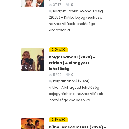
3747
0
Bridget Jones: Bolondulásig
(2025) – Kritika bejegyzéshez
a
hozzászólások lehetősége
kikapcsolva
2 ÉV AGO
Polgárháború (2024) –
kritika | A kihagyott
lehetőség
5202
0
Polgárháború (2024) –
kritika | A kihagyott lehetőség
bejegyzéshez
a hozzászólások
lehetősége kikapcsolva
2 ÉV AGO
Dűne: Második rész (2024) –