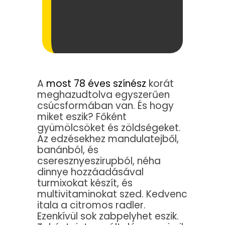
A
most 78 éves színész
korát
meghazudtolva egyszerűen
csúcsformában van. És hogy
miket eszik? Főként
gyümölcsöket és zöldségeket.
Az edzésekhez mandulatejből,
banánból, és
cseresznyeszirupból, néha
dinnye hozzáadásával
turmixokat készít, és
multivitaminokat szed. Kedvenc
itala a citromos radler.
Ezenkívül sok zabpelyhet eszik.