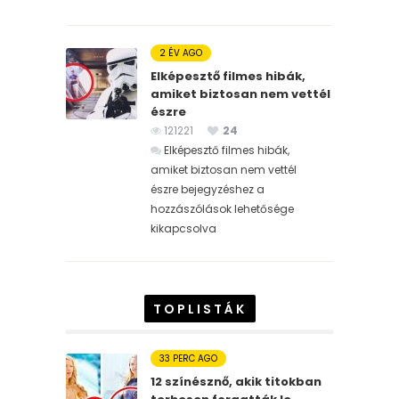
2 ÉV AGO
Elképesztő filmes hibák,
amiket biztosan nem vettél
észre
121221
24
Elképesztő filmes hibák,
amiket biztosan nem vettél
észre bejegyzéshez
a
hozzászólások lehetősége
kikapcsolva
TOPLISTÁK
33 PERC AGO
12 színésznő, akik titokban