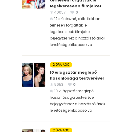
terhesen forgatták le
legsikeresebb filmjeiket
40057
0
12 színésznő, akik titokban
terhesen forgatták le
legsikeresebb filmjeiket
bejegyzéshez
a hozzászólások
lehetősége kikapcsolva
2 ÓRA AGO
10 világsztár meglepő
hasonlósága testvérével
9653
0
10 világsztár meglepő
hasonlósága testvérével
bejegyzéshez
a hozzászólások
lehetősége kikapcsolva
2 ÓRA AGO