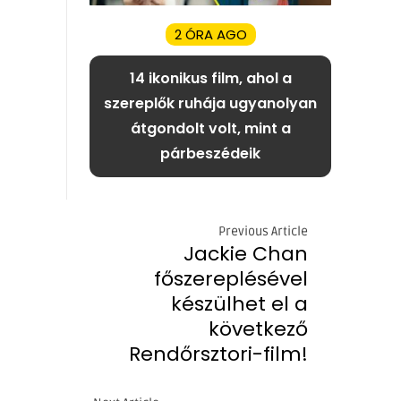
2 ÓRA AGO
14 ikonikus film, ahol a
szereplők ruhája ugyanolyan
átgondolt volt, mint a
párbeszédeik
Previous Article
Jackie Chan
főszereplésével
készülhet el a
következő
Rendőrsztori-film!