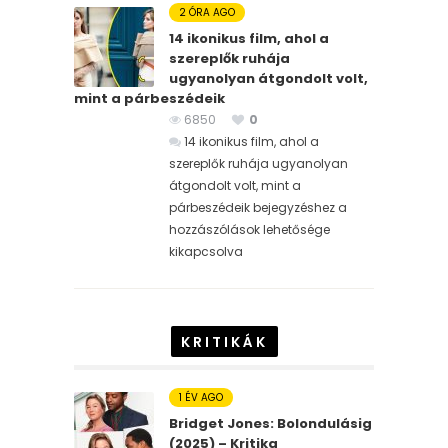
2 ÓRA AGO
14 ikonikus film, ahol a
szereplők ruhája
ugyanolyan átgondolt volt,
mint a párbeszédeik
6850
0
14 ikonikus film, ahol a
szereplők ruhája ugyanolyan
átgondolt volt, mint a
párbeszédeik bejegyzéshez
a
hozzászólások lehetősége
kikapcsolva
KRITIKÁK
1 ÉV AGO
Bridget Jones: Bolondulásig
(2025) – Kritika