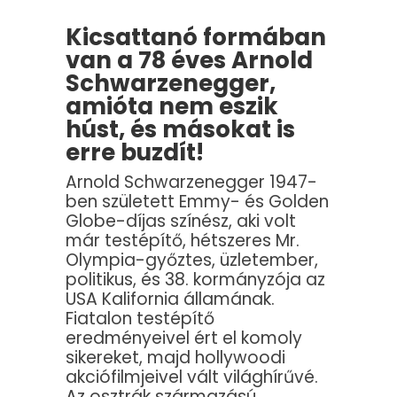
Kicsattanó formában
van a 78 éves Arnold
Schwarzenegger,
amióta nem eszik
húst, és másokat is
erre buzdít!
Arnold Schwarzenegger 1947-
ben született Emmy- és Golden
Globe-díjas színész, aki volt
már testépítő, hétszeres Mr.
Olympia-győztes, üzletember,
politikus, és 38. kormányzója az
USA Kalifornia államának.
Fiatalon testépítő
eredményeivel ért el komoly
sikereket, majd hollywoodi
akciófilmjeivel vált világhírűvé.
Az osztrák származású