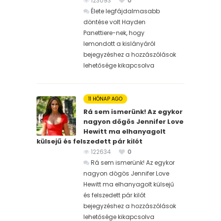
123093
0
Élete legfájdalmasabb
döntése volt Hayden
Panettiere-nek, hogy
lemondott a kislányáról
bejegyzéshez
a hozzászólások
lehetősége kikapcsolva
11 HÓNAP AGO
Rá sem ismerünk! Az egykor
nagyon dögös Jennifer Love
Hewitt ma elhanyagolt
külsejű és felszedett pár kilót
122634
0
Rá sem ismerünk! Az egykor
nagyon dögös Jennifer Love
Hewitt ma elhanyagolt külsejű
és felszedett pár kilót
bejegyzéshez
a hozzászólások
lehetősége kikapcsolva