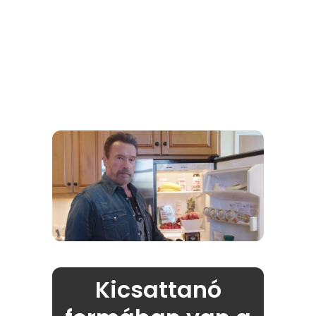
Kicsattanó