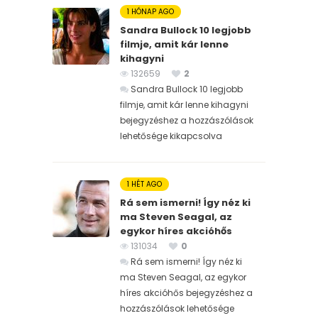
1 HÓNAP AGO
Sandra Bullock 10 legjobb
filmje, amit kár lenne
kihagyni
132659
2
Sandra Bullock 10 legjobb
filmje, amit kár lenne kihagyni
bejegyzéshez
a hozzászólások
lehetősége kikapcsolva
1 HÉT AGO
Rá sem ismerni! Így néz ki
ma Steven Seagal, az
egykor híres akcióhős
131034
0
Rá sem ismerni! Így néz ki
ma Steven Seagal, az egykor
híres akcióhős bejegyzéshez
a
hozzászólások lehetősége