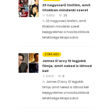
23 nagyszerű tinifilm, amit
titokban mindenki szeret
15850
25
23 nagyszerű tinifilm, amit
titokban mindenki szeret
bejegyzéshez
a hozzászólások
lehetősége kikapcsolva
2 ÓRA AGO
James D’arcy 10 legjobb
filmje, amit neked is látnod
kell
6405
0
James D’arcy 10 legjobb
filmje, amit neked is látnod kell
bejegyzéshez
a hozzászólások
lehetősége kikapcsolva