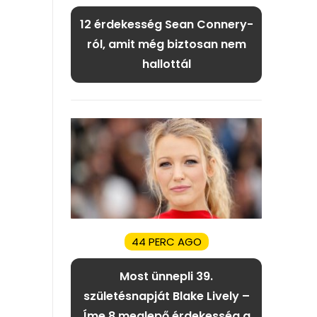
12 érdekesség Sean Connery-
ról, amit még biztosan nem
hallottál
44 PERC AGO
Most ünnepli 39.
születésnapját Blake Lively –
Íme 8 meglepő érdekesség a