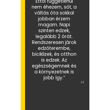
Ettől függetlenül
nem éhezem, sőt, a
váltás óta sokkal
jobban érzem
magam. Napi
szinten edzek,
legalább 2 órát.
Rendszeresen járok
edzőterembe,
biciklizek, és otthon
is edzek. Az
egészségemnek és
a környezetnek is
jobb így.”