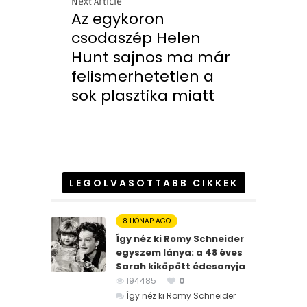
Next Article
Az egykoron
csodaszép Helen
Hunt sajnos ma már
felismerhetetlen a
sok plasztika miatt
LEGOLVASOTTABB CIKKEK
8 HÓNAP AGO
Így néz ki Romy Schneider
egyszem lánya: a 48 éves
Sarah kiköpött édesanyja
194485
0
Így néz ki Romy Schneider