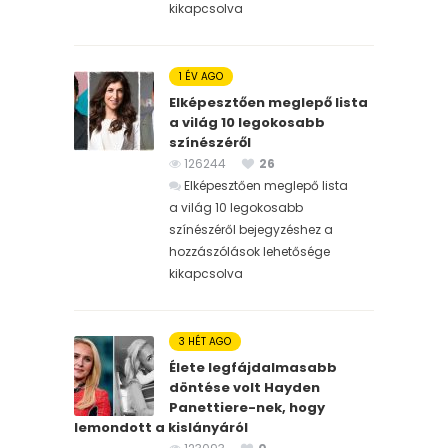
kikapcsolva
1 ÉV AGO
Elképesztően meglepő lista
a világ 10 legokosabb
színészéről
126244
26
Elképesztően meglepő lista
a világ 10 legokosabb
színészéről bejegyzéshez
a
hozzászólások lehetősége
kikapcsolva
3 HÉT AGO
Élete legfájdalmasabb
döntése volt Hayden
Panettiere-nek, hogy
lemondott a kislányáról