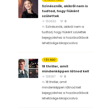
Színésznők, akikről nem is
tudtad, hogy fiúként
születtek
150630
0
Színésznők, akikről nem is
tudtad, hogy fiúként születtek
bejegyzéshez
a hozzászólások
lehetősége kikapcsolva
1 ÉV AGO
18 thriller, amit
mindenképpen látnod kell
138387
0
18 thriller, amit
mindenképpen látnod kell
bejegyzéshez
a hozzászólások
lehetősége kikapcsolva