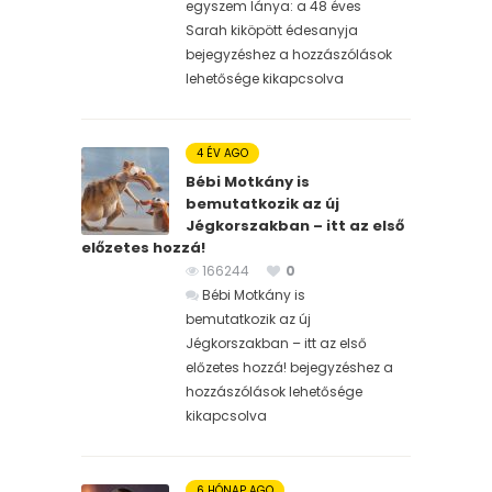
egyszem lánya: a 48 éves
Sarah kiköpött édesanyja
bejegyzéshez
a hozzászólások
lehetősége kikapcsolva
4 ÉV AGO
Bébi Motkány is
bemutatkozik az új
Jégkorszakban – itt az első
előzetes hozzá!
166244
0
Bébi Motkány is
bemutatkozik az új
Jégkorszakban – itt az első
előzetes hozzá! bejegyzéshez
a
hozzászólások lehetősége
kikapcsolva
6 HÓNAP AGO