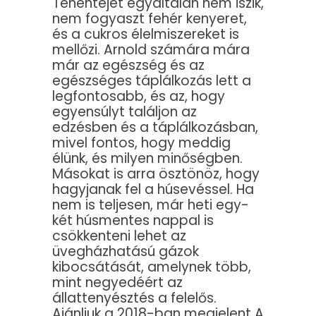
Tehéntejet egyáltalán nem iszik,
nem fogyaszt fehér kenyeret,
és a cukros élelmiszereket is
mellőzi. Arnold számára mára
már az egészség és az
egészséges táplálkozás lett a
legfontosabb, és az, hogy
egyensúlyt találjon az
edzésben és a táplálkozásban,
mivel fontos, hogy meddig
élünk, és milyen minőségben.
Másokat is arra ösztönöz, hogy
hagyjanak fel a húsevéssel. Ha
nem is teljesen, már heti egy-
két húsmentes nappal is
csökkenteni lehet az
üvegházhatású gázok
kibocsátását, amelynek több,
mint negyedéért az
állattenyésztés a felelős.
Ajánljuk a 2018-ban megjelent A