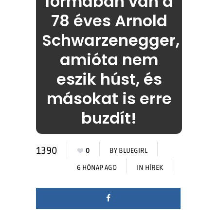
formában van a
78 éves Arnold
Schwarzenegger,
amióta nem
eszik húst, és
másokat is erre
buzdít!
1390
0
BY
BLUEGIRL
6 HÓNAP AGO
IN
HÍREK