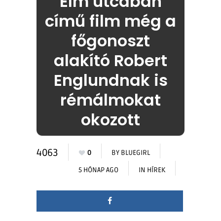
Elm utcában
című film még a
főgonoszt
alakító Robert
Englundnak is
rémálmokat
okozott
4063
0
BY
BLUEGIRL
5 HÓNAP AGO
IN
HÍREK