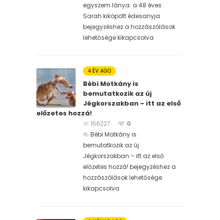
egyszem lánya: a 48 éves
Sarah kiköpött édesanyja
bejegyzéshez
a hozzászólások
lehetősége kikapcsolva
4 ÉV AGO
Bébi Motkány is
bemutatkozik az új
Jégkorszakban – itt az első
előzetes hozzá!
166227
0
Bébi Motkány is
bemutatkozik az új
Jégkorszakban – itt az első
előzetes hozzá! bejegyzéshez
a
hozzászólások lehetősége
kikapcsolva