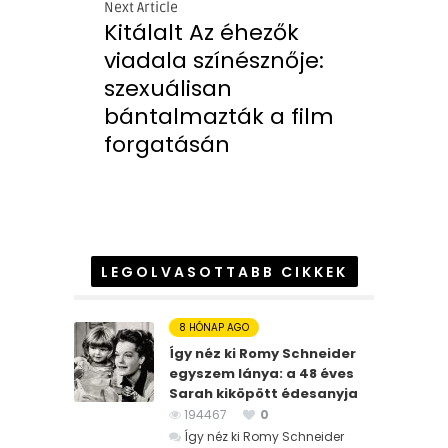
Next Article
Kitálalt Az éhezők
viadala színésznője:
szexuálisan
bántalmazták a film
forgatásán
LEGOLVASOTTABB CIKKEK
8 HÓNAP AGO
Így néz ki Romy Schneider
egyszem lánya: a 48 éves
Sarah kiköpött édesanyja
194467
0
Így néz ki Romy Schneider