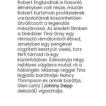
Robert Englundnak is hasonló
élményben volt része, miután
Robert Kurtzman protézisének
varázslatának köszönhetően
átváltozott a legendás
mészárossá. Az eredeti filmben
a tinédzser Tina Gray egy
rémisztő rémálomból ébred,
amelyben egy pengével
rögzített kesztyűt viselő, torz
férfi támad rá egy
kazánházban. Édesanyja négy
rejtélyes vágásra mutat rá a
hálóingén. Másnap reggel Tina
legjobb barátnője, Nancy
Thompson és annak barátja,
Glen Lantz (
Johnny Depp
debütál) vigasztalja.