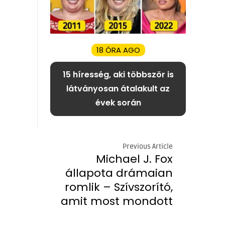
18 ÓRA AGO
15 híresség, aki többször is
látványosan átalakult az
évek során
Previous Article
Michael J. Fox
állapota drámaian
romlik – Szívszorító,
amit most mondott