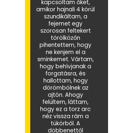
kapcsoltam őket,
amikor hajnali 4 körül
szundikáltam, a
fejemet egy
szorosan feltekert
törölközőn
pihentettem, hogy
ne kenjem el a
sminkemet. Vártam,
hogy behívjanak a
forgatásra, és
hallottam, hogy
dörömbölnek az
ajtón. Ahogy
felültem, láttam,
hogy ez a torz arc
néz vissza rám a
tükörből. A
döbbenettől