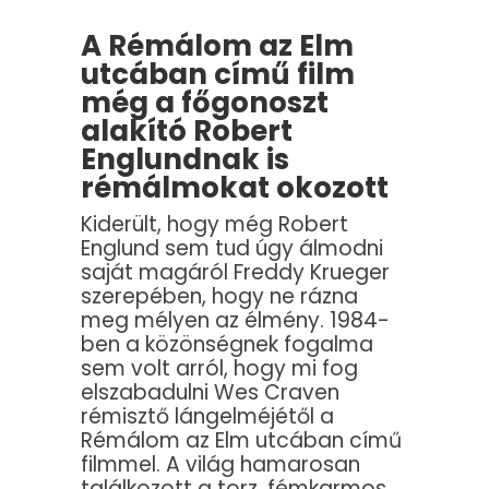
A Rémálom az Elm
utcában című film
még a főgonoszt
alakító Robert
Englundnak is
rémálmokat okozott
Kiderült, hogy még Robert
Englund sem tud úgy álmodni
saját magáról Freddy Krueger
szerepében, hogy ne rázna
meg mélyen az élmény. 1984-
ben a közönségnek fogalma
sem volt arról, hogy mi fog
elszabadulni Wes Craven
rémisztő lángelméjétől a
Rémálom az Elm utcában című
filmmel. A világ hamarosan
találkozott a torz, fémkarmos,