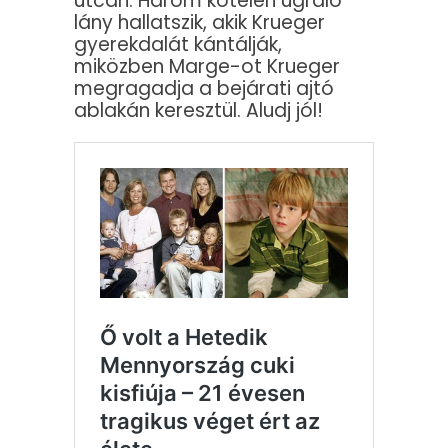
utcán. Három kötélen ugráló
lány hallatszik, akik Krueger
gyerekdalát kántálják,
miközben Marge-ot Krueger
megragadja a bejárati ajtó
ablakán keresztül. Aludj jól!