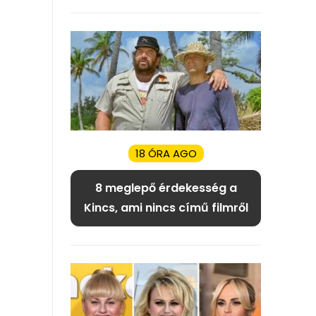
18 ÓRA AGO
8 meglepő érdekesség a
Kincs, ami nincs című filmről