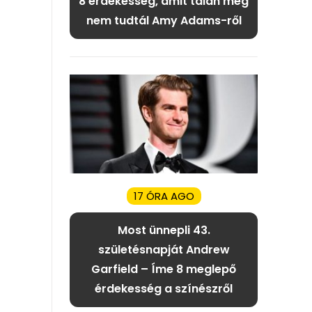
8 érdekesség, amit talán még
nem tudtál Amy Adams-ről
17 ÓRA AGO
Most ünnepli 43.
születésnapját Andrew
Garfield – Íme 8 meglepő
érdekesség a színészről