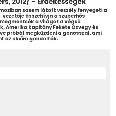
rs, 2012/ – Érdekességek
moziban sosem látott veszély fenyegeti a
L.D. vezetője összehívja a szuperhős
y megmentsék a világot a végső
lk, Amerika kapitány Fekete Özvegy és
ve próbál megküzdeni a gonosszal, ami
t az elsőre gondolták.