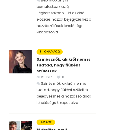
Bébi Motkány is
bemutatkozik az új
Jégkorszakban – itt az első
előzetes hozzá! bejegyzéshez
a
hozzászólások lehetősége
kikapcsolva
6 HÓNAP AGO
Színésznők, akikről nem is
tudtad, hogy fiúként
születtek
150617
0
Színésznők, akikről nem is
tudtad, hogy fiúként születtek
bejegyzéshez
a hozzászólások
lehetősége kikapcsolva
1 ÉV AGO
18 thriller, amit