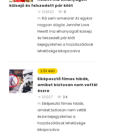
külsejű és felszedett pár kilót
122623
0
Rá sem ismerünk! Az egykor
nagyon dögös Jennifer Love
Hewitt ma elhanyagolt külsejű
és felszedett pár kilót
bejegyzéshez
a hozzászólások
lehetősége kikapcsolva
2 ÉV AGO
Elképesztő filmes hibák,
amiket biztosan nem vettél
észre
121207
24
Elképesztő filmes hibák,
amiket biztosan nem vettél
észre bejegyzéshez
a
hozzászólások lehetősége
kikapcsolva