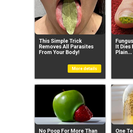
This Simple Trick
Fungus 
Removes All Parasites
It Dies
From Your Body!
Plain...
More details
No Poop For More Than
One Te