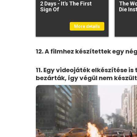
2 Days - It's The First
The Wo
Sign Of
Die Ins
More details
12. A filmhez készítettek egy n
11. Egy videojáték elkészítése is
bezárták, így végül nem készült 