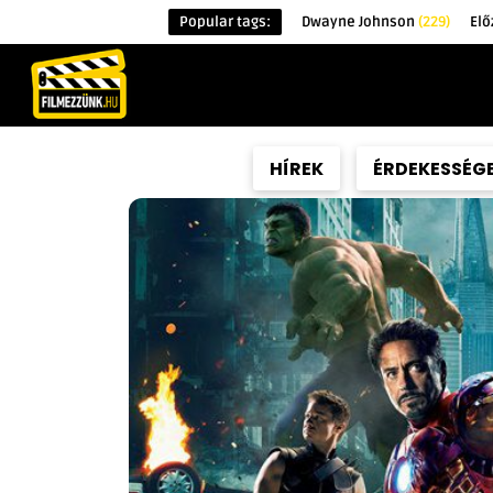
Popular tags:
Dwayne Johnson
(229)
Elő
KEZDŐOLDAL
HÍREK
ÉRDEKESSÉG