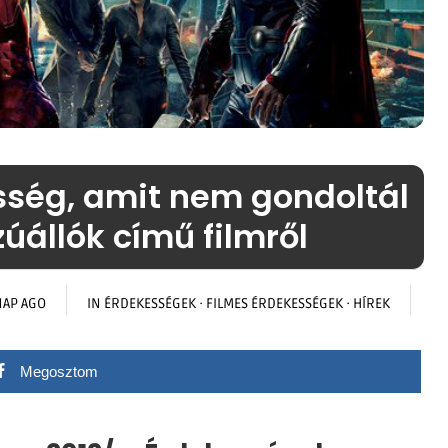
sség, amit nem gondoltál
úállók című filmről
NAP AGO
IN
ÉRDEKESSÉGEK
·
FILMES ÉRDEKESSÉGEK
·
HÍREK
Megosztom