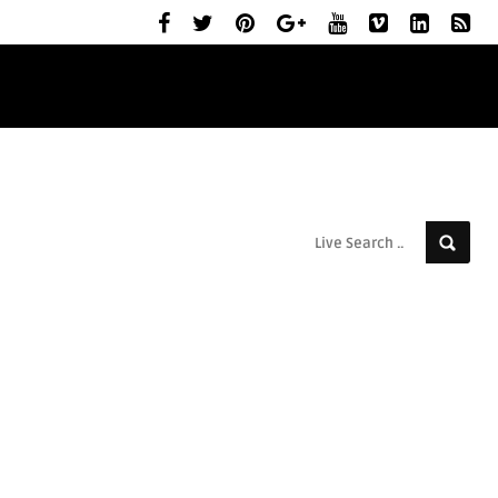
ELŐZETESEK
MOZIBEMUTATÓK
RÓLUNK