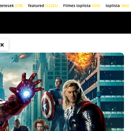
zetesek
(278)
featured
(11201)
Filmes toplista
(250)
toplista
(365)
EK
KRITIKÁK
TOPLISTÁK
FILMAJÁNLÓ