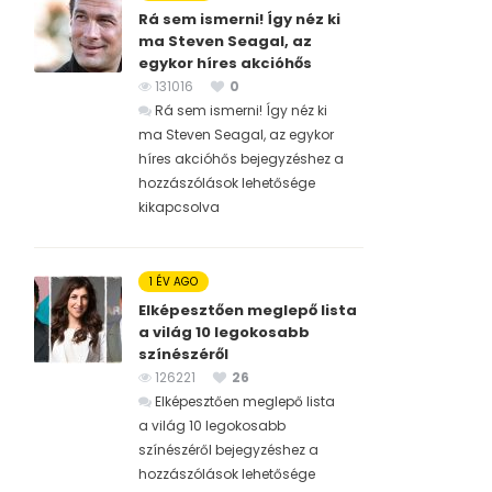
Rá sem ismerni! Így néz ki
ma Steven Seagal, az
egykor híres akcióhős
131016
0
Rá sem ismerni! Így néz ki
ma Steven Seagal, az egykor
híres akcióhős bejegyzéshez
a
hozzászólások lehetősége
kikapcsolva
1 ÉV AGO
Elképesztően meglepő lista
a világ 10 legokosabb
színészéről
126221
26
Elképesztően meglepő lista
a világ 10 legokosabb
színészéről bejegyzéshez
a
hozzászólások lehetősége