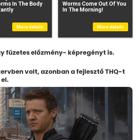
rms In The Body
Worms Come Out Of You
tantly
In The Morning!
More details
More details
égy füzetes előzmény- képregényt is.
 tervben volt, azonban a fejlesztő THQ-t
el.