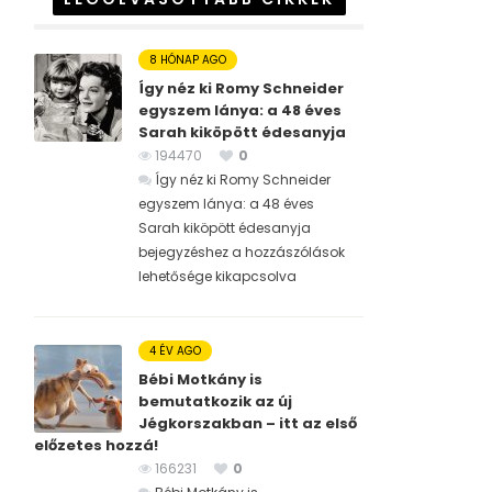
8 HÓNAP AGO
Így néz ki Romy Schneider
egyszem lánya: a 48 éves
Sarah kiköpött édesanyja
194470
0
Így néz ki Romy Schneider
egyszem lánya: a 48 éves
Sarah kiköpött édesanyja
bejegyzéshez
a hozzászólások
lehetősége kikapcsolva
4 ÉV AGO
Bébi Motkány is
bemutatkozik az új
Jégkorszakban – itt az első
előzetes hozzá!
166231
0