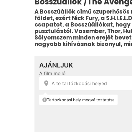
Bosszúállók /The Avenge
A Bosszúállók című szuperhősös 
földet, ezért Nick Fury, a S.H.I.E.
csapatot, a Bosszúállókat, hog
pusztulástól. Vasember, Thor, Hu
Sólyomszem minden erejét bevet
nagyobb kihívásnak bizonyul, min