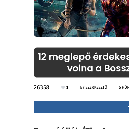
12 meglepő érdeke
volna a Bossz
26358
1
BY
SZERKESZTŐ
5 HÓ