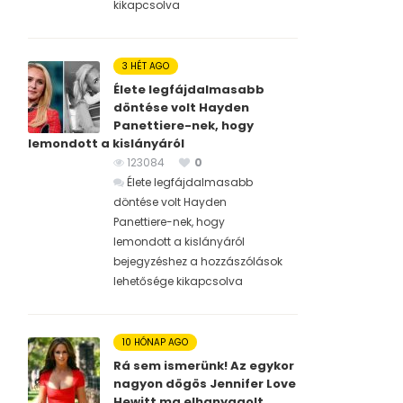
kikapcsolva
3 HÉT AGO
Élete legfájdalmasabb
döntése volt Hayden
Panettiere-nek, hogy
lemondott a kislányáról
123084
0
Élete legfájdalmasabb
döntése volt Hayden
Panettiere-nek, hogy
lemondott a kislányáról
bejegyzéshez
a hozzászólások
lehetősége kikapcsolva
10 HÓNAP AGO
Rá sem ismerünk! Az egykor
nagyon dögös Jennifer Love
Hewitt ma elhanyagolt