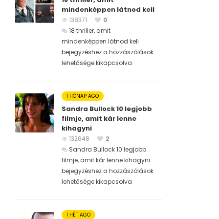
mindenképpen látnod kell
138371
0
18 thriller, amit
mindenképpen látnod kell
bejegyzéshez
a hozzászólások
lehetősége kikapcsolva
1 HÓNAP AGO
Sandra Bullock 10 legjobb
filmje, amit kár lenne
kihagyni
132648
2
Sandra Bullock 10 legjobb
filmje, amit kár lenne kihagyni
bejegyzéshez
a hozzászólások
lehetősége kikapcsolva
1 HÉT AGO