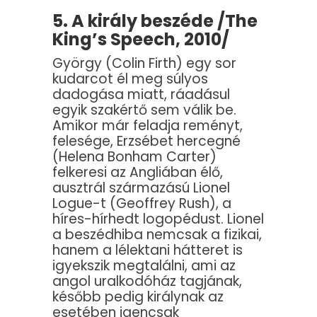
5. A király beszéde /The
King’s Speech, 2010/
György (Colin Firth) egy sor
kudarcot él meg súlyos
dadogása miatt, ráadásul
egyik szakértő sem válik be.
Amikor már feladja reményt,
felesége, Erzsébet hercegné
(Helena Bonham Carter)
felkeresi az Angliában élő,
ausztrál származású Lionel
Logue-t (Geoffrey Rush), a
híres-hírhedt logopédust. Lionel
a beszédhiba nemcsak a fizikai,
hanem a lélektani hátteret is
igyekszik megtalálni, ami az
angol uralkodóház tagjának,
később pedig királynak az
esetében igencsak