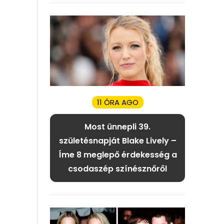
11 ÓRA AGO
Most ünnepli 39.
születésnapját Blake Lively –
Íme 8 meglepő érdekesség a
csodaszép színésznőről