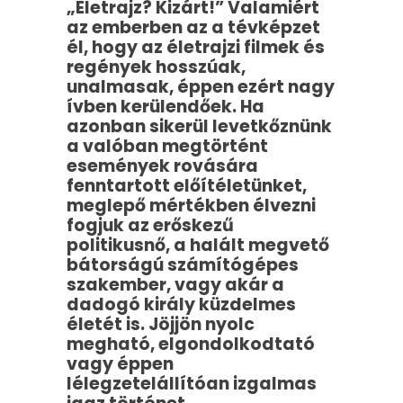
„Életrajz? Kizárt!” Valamiért
az emberben az a tévképzet
él, hogy az életrajzi filmek és
regények hosszúak,
unalmasak, éppen ezért nagy
ívben kerülendőek. Ha
azonban sikerül levetkőznünk
a valóban megtörtént
események rovására
fenntartott előítéletünket,
meglepő mértékben élvezni
fogjuk az erőskezű
politikusnő, a halált megvető
bátorságú számítógépes
szakember, vagy akár a
dadogó király küzdelmes
életét is. Jöjjön nyolc
megható, elgondolkodtató
vagy éppen
lélegzetelállítóan izgalmas