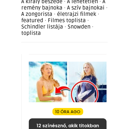
A király beszéde
·
A lehetetlen
·
A
remény bajnoka
·
A szív bajnokai
·
A zongorista
·
életrajzi filmek
·
featured
·
Filmes toplista
·
Schindler listája
·
Snowden
·
toplista
10 ÓRA AGO
12 színésznő, akik titokban