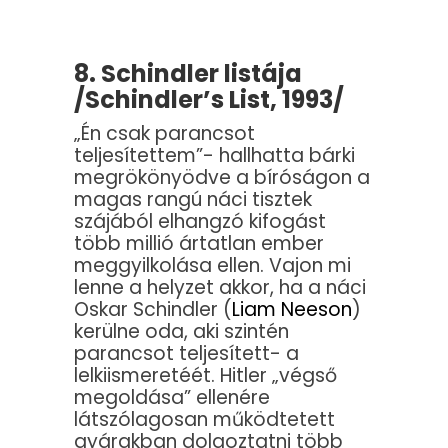
8. Schindler listája
/Schindler’s List, 1993/
„Én csak parancsot
teljesítettem”- hallhatta bárki
megrökönyödve a bíróságon a
magas rangú náci tisztek
szájából elhangzó kifogást
több millió ártatlan ember
meggyilkolása ellen. Vajon mi
lenne a helyzet akkor, ha a náci
Oskar Schindler (
Liam Neeson
)
kerülne oda, aki szintén
parancsot teljesített- a
lelkiismeretéét. Hitler „végső
megoldása” ellenére
látszólagosan működtetett
gyárakban dolgoztatni több