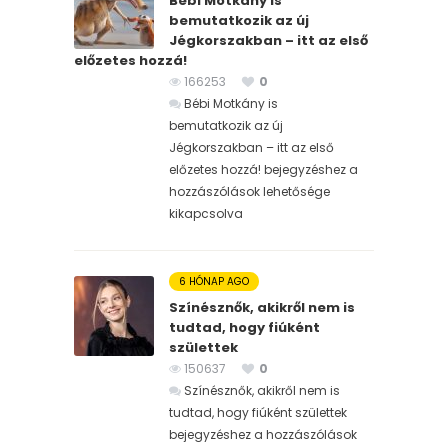
Bébi Motkány is
bemutatkozik az új
Jégkorszakban – itt az első
előzetes hozzá!
166253
0
Bébi Motkány is
bemutatkozik az új
Jégkorszakban – itt az első
előzetes hozzá! bejegyzéshez
a
hozzászólások lehetősége
kikapcsolva
6 HÓNAP AGO
Színésznők, akikről nem is
tudtad, hogy fiúként
születtek
150637
0
Színésznők, akikről nem is
tudtad, hogy fiúként születtek
bejegyzéshez
a hozzászólások