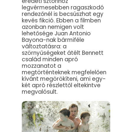
eredeti sztorihoz
legvérmesebben ragaszkodó
rendezőnél is becsúszhat egy
kevés fikció. Ebben a filmben
azonban nemigen volt
lehetősége Juan Antonio
Bayona-nak bármiféle
változtatásra: a
szörnyűségeket átélt Bennett
család minden apró
mozzanatot a
megtörténteknek megfelelően
kívánt megörökíteni, ami egy-
két apró részlettől eltekintve
megvalósult.