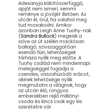
édesanyja kábítószerfüggő,
apját nem ismeri, semmi
reménye a jövőjét illetően. Az
utcán él, örül, ha valahol meg
tud mosakodni. Amikor
azonban Leigh Anne Tuohy-nak
(
Sandra Bullock
) megesik a
szíve az út szélén mackósan
ballagó, szívszaggatóan
esendő fiún, lehetőségek
tárháza nyílik meg előtte. A
Tuohy család nem mindennapi
melegséggel fogadja a
csendes, visszahúzódó srácot,
akinek lehetősége nyílik
megmutatni a világnak, hogy
az utcán élő, rongyos
emberekben rejlő milliónyi
csoda és kincs csak egy kis
szeretetre vár.