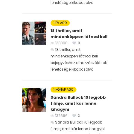
lehetősége kikapcsolva
1 ÉV AGO
18 thriller, amit
mindenképpen látnod kell
138398
0
18 thriller, amit
mindenképpen látnod kell
bejegyzéshez
a hozzászólások
lehetősége kikapcsolva
1 HÓNAP AGO
Sandra Bullock 10 legjobb
filmje, amit kár lenne
kihagyni
132666
2
Sandra Bullock 10 legjobb
filmje, amit kár lenne kihagyni