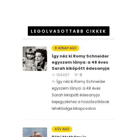
LEGOLVASOTTABB CIKKEK
8 HÓNAP AGO
Így néz ki Romy Schneider
egyszem lánya: a 48 éves
Sarah kiköpött édesanyja
194497
0
Így néz ki Romy Schneider
egyszem lánya: a 48 éves
Sarah kiköpött édesanyja
bejegyzéshez
a hozzászólások
lehetősége kikapcsolva
4 ÉV AGO