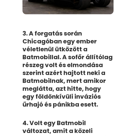
3. A forgatás során
Chicagóban egy ember
véletlenül ütközött a
Batmobillal. A sofőr állítólag
részeg volt és elmondása
szerint azért hajtott neki a
Batmobilnak, mert amikor
meglátta, azt hitte, hogy
egy földönkívüli inváziós
űrhajó és pánikba esett.
4. Volt egy Batmobil
változat, amit a közeli