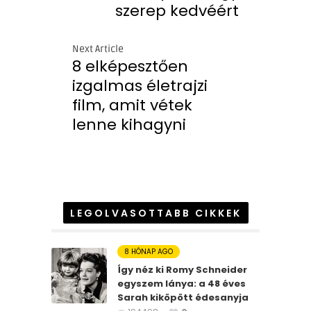
szerep kedvéért
Next Article
8 elképesztően
izgalmas életrajzi
film, amit vétek
lenne kihagyni
LEGOLVASOTTABB CIKKEK
8 HÓNAP AGO
Így néz ki Romy Schneider
egyszem lánya: a 48 éves
Sarah kiköpött édesanyja