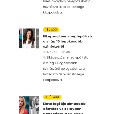
híres akcióhős bejegyzéshez
a
hozzászólások lehetősége
kikapcsolva
1 ÉV AGO
Elképesztően meglepő lista
a világ 10 legokosabb
színészéről
126254
26
Elképesztően meglepő lista
a világ 10 legokosabb
színészéről bejegyzéshez
a
hozzászólások lehetősége
kikapcsolva
3 HÉT AGO
Élete legfájdalmasabb
döntése volt Hayden
Panettiere-nek, hogy