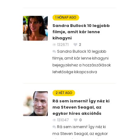
1 HÓNAP AGO
Sandra Bullock 10 legjobb
filmje, amit kár lenne
kihagyni
132671
2
Sandra Bullock 10 legjobb
filmje, amit kár lenne kihagyni
bejegyzéshez
a hozzászólások
lehetősége kikapcsolva
2 HÉT AGO
Rá sem ismerni! Így néz ki
ma Steven Seagal, az
egykor híres akcióhős
131047
0
Rá sem ismerni! Így néz ki
ma Steven Seagal, az egykor