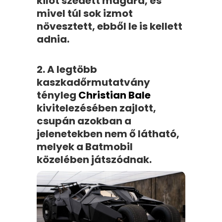
kilót szedett magára, és
mivel túl sok izmot
növesztett, ebből le is kellett
adnia.
2. A legtöbb
kaszkadőrmutatvány
tényleg
Christian Bale
kivitelezésében zajlott,
csupán azokban a
jelenetekben nem ő látható,
melyek a Batmobil
közelében játszódnak.