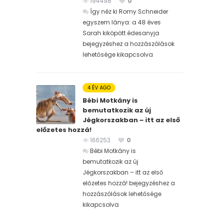
194498
0
Így néz ki Romy Schneider
egyszem lánya: a 48 éves
Sarah kiköpött édesanyja
bejegyzéshez
a hozzászólások
lehetősége kikapcsolva
4 ÉV AGO
Bébi Motkány is
bemutatkozik az új
Jégkorszakban – itt az első
előzetes hozzá!
166253
0
Bébi Motkány is
bemutatkozik az új
Jégkorszakban – itt az első
előzetes hozzá! bejegyzéshez
a
hozzászólások lehetősége
kikapcsolva