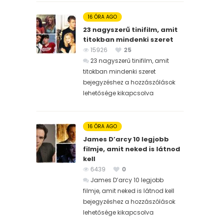
16 ÓRA AGO
23 nagyszerű tinifilm, amit
titokban mindenki szeret
15926
25
23 nagyszerű tinifilm, amit
titokban mindenki szeret
bejegyzéshez
a hozzászólások
lehetősége kikapcsolva
16 ÓRA AGO
James D’arcy 10 legjobb
filmje, amit neked is látnod
kell
6439
0
James D’arcy 10 legjobb
filmje, amit neked is látnod kell
bejegyzéshez
a hozzászólások
lehetősége kikapcsolva