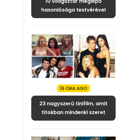
10 világsztár meglepő
hasonlósága testvérével
16 ÓRA AGO
23 nagyszerű tinifilm, amit
titokban mindenki szeret