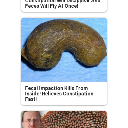
Constipation Will Disappear And
Feces Will Fly At Once!
Fecal Impaction Kills From
Inside! Relieves Constipation
Fast!