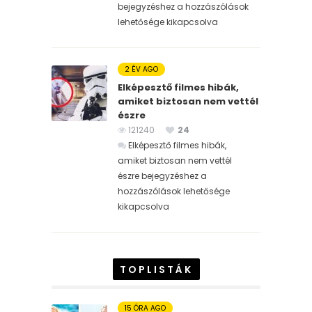
bejegyzéshez
a hozzászólások
lehetősége kikapcsolva
2 ÉV AGO
Elképesztő filmes hibák,
amiket biztosan nem vettél
észre
121240
24
Elképesztő filmes hibák,
amiket biztosan nem vettél
észre bejegyzéshez
a
hozzászólások lehetősége
kikapcsolva
TOPLISTÁK
15 ÓRA AGO