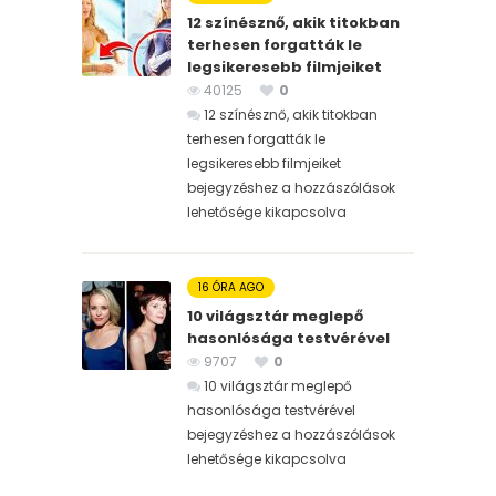
12 színésznő, akik titokban
terhesen forgatták le
legsikeresebb filmjeiket
40125
0
12 színésznő, akik titokban
terhesen forgatták le
legsikeresebb filmjeiket
bejegyzéshez
a hozzászólások
lehetősége kikapcsolva
16 ÓRA AGO
10 világsztár meglepő
hasonlósága testvérével
9707
0
10 világsztár meglepő
hasonlósága testvérével
bejegyzéshez
a hozzászólások
lehetősége kikapcsolva