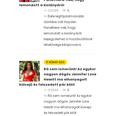
lemondott a kislányáról
123099
0
Élete legfájdalmasabb
döntése volt Hayden
Panettiere-nek, hogy
lemondott a kislányáról
bejegyzéshez
a hozzászólások
lehetősége kikapcsolva
11 HÓNAP AGO
Rá sem ismerünk! Az egykor
nagyon dögös Jennifer Love
Hewitt ma elhanyagolt
külsejű és felszedett pár kilót
122646
0
Rá sem ismerünk! Az egykor
nagyon dögös Jennifer Love
Hewitt ma elhanyagolt külsejű
és felszedett pár kilót