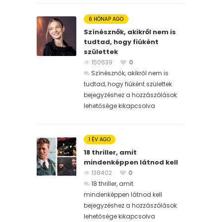
6 HÓNAP AGO
Színésznők, akikről nem is
tudtad, hogy fiúként
születtek
150639
0
Színésznők, akikről nem is
tudtad, hogy fiúként születtek
bejegyzéshez
a hozzászólások
lehetősége kikapcsolva
1 ÉV AGO
18 thriller, amit
mindenképpen látnod kell
138402
0
18 thriller, amit
mindenképpen látnod kell
bejegyzéshez
a hozzászólások
lehetősége kikapcsolva