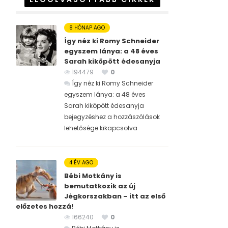
8 HÓNAP AGO
Így néz ki Romy Schneider
egyszem lánya: a 48 éves
Sarah kiköpött édesanyja
194479
0
Így néz ki Romy Schneider
egyszem lánya: a 48 éves
Sarah kiköpött édesanyja
bejegyzéshez
a hozzászólások
lehetősége kikapcsolva
4 ÉV AGO
Bébi Motkány is
bemutatkozik az új
Jégkorszakban – itt az első
előzetes hozzá!
166240
0