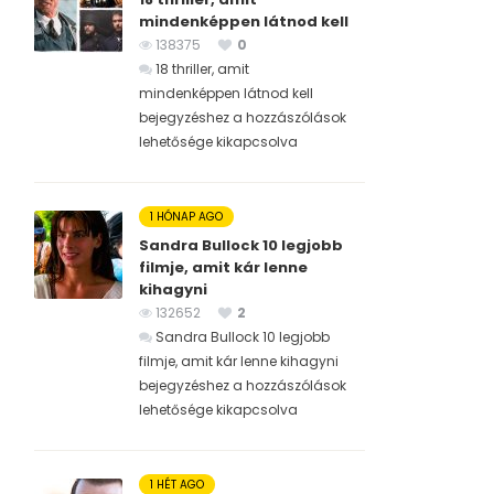
mindenképpen látnod kell
138375
0
18 thriller, amit
mindenképpen látnod kell
bejegyzéshez
a hozzászólások
lehetősége kikapcsolva
1 HÓNAP AGO
Sandra Bullock 10 legjobb
filmje, amit kár lenne
kihagyni
132652
2
Sandra Bullock 10 legjobb
filmje, amit kár lenne kihagyni
bejegyzéshez
a hozzászólások
lehetősége kikapcsolva
1 HÉT AGO