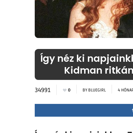
Így néz ki napjain
Kidman ritkán 
34991
0
BY
BLUEGIRL
4 HÓNA