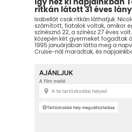
Így néz ki napjainkban 
ritkán látott 31 éves lán
Isabellát csak ritkán láthatjuk. Nic
számított, fiatalok voltak, amiko
színésznő 22, a színész 27 éves vo
közepén két gyermeket fogadtak ö
1995 januárjában látta meg a napvi
Cruise-nál maradtak, és napjainkban