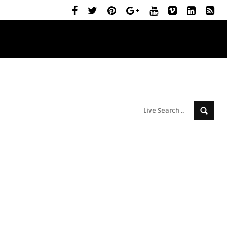
ELŐZETESEK
MOZIBEMUTATÓK
RÓLUNK