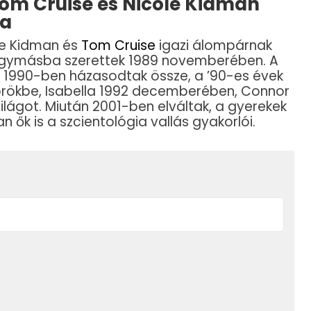
Tom Cruise és Nicole Kidman
ya
ole Kidman és
Tom Cruise
igazi álompárnak
r egymásba szerettek 1989 novemberében. A
lt. 1990-ben házasodtak össze, a ’90-es évek
rökbe, Isabella 1992 decemberében, Connor
lágot. Miután 2001-ben elváltak, a gyerekek
 ők is a szcientológia vallás gyakorlói.