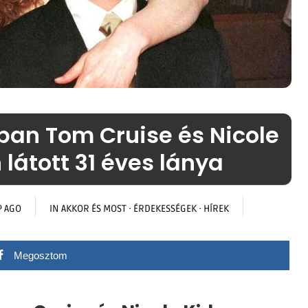
kban Tom Cruise és Nicole
látott 31 éves lánya
P AGO
IN
AKKOR ÉS MOST
·
ÉRDEKESSÉGEK
·
HÍREK
Megosztom