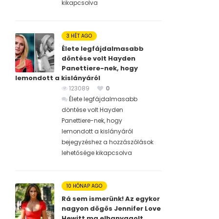
kikapcsolva
3 HÉT AGO
Élete legfájdalmasabb
döntése volt Hayden
Panettiere-nek, hogy
lemondott a kislányáról
123089
0
Élete legfájdalmasabb
döntése volt Hayden
Panettiere-nek, hogy
lemondott a kislányáról
bejegyzéshez
a hozzászólások
lehetősége kikapcsolva
10 HÓNAP AGO
Rá sem ismerünk! Az egykor
nagyon dögös Jennifer Love
Hewitt ma elhanyagolt