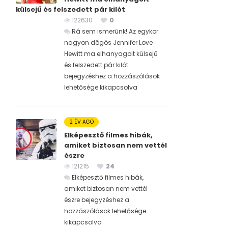
külsejű és felszedett pár kilót
122630
0
Rá sem ismerünk! Az egykor
nagyon dögös Jennifer Love
Hewitt ma elhanyagolt külsejű
és felszedett pár kilót
bejegyzéshez
a hozzászólások
lehetősége kikapcsolva
2 ÉV AGO
Elképesztő filmes hibák,
amiket biztosan nem vettél
észre
121215
24
Elképesztő filmes hibák,
amiket biztosan nem vettél
észre bejegyzéshez
a
hozzászólások lehetősége
kikapcsolva