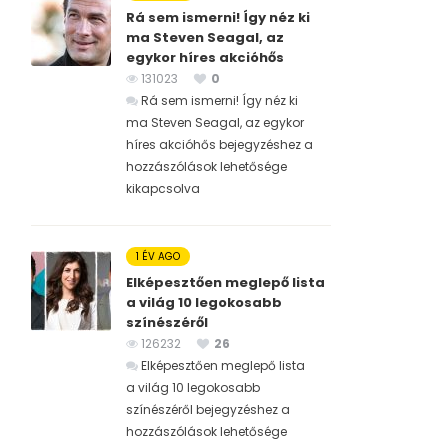
Rá sem ismerni! Így néz ki
ma Steven Seagal, az
egykor híres akcióhős
131023
0
Rá sem ismerni! Így néz ki
ma Steven Seagal, az egykor
híres akcióhős bejegyzéshez
a
hozzászólások lehetősége
kikapcsolva
1 ÉV AGO
Elképesztően meglepő lista
a világ 10 legokosabb
színészéről
126232
26
Elképesztően meglepő lista
a világ 10 legokosabb
színészéről bejegyzéshez
a
hozzászólások lehetősége