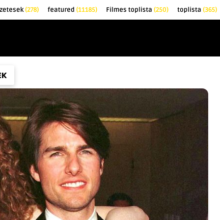
zetesek
(278)
featured
(11185)
Filmes toplista
(250)
toplista
(365)
EK
KRITIKÁK
TOPLISTÁK
FILMAJÁNLÓ