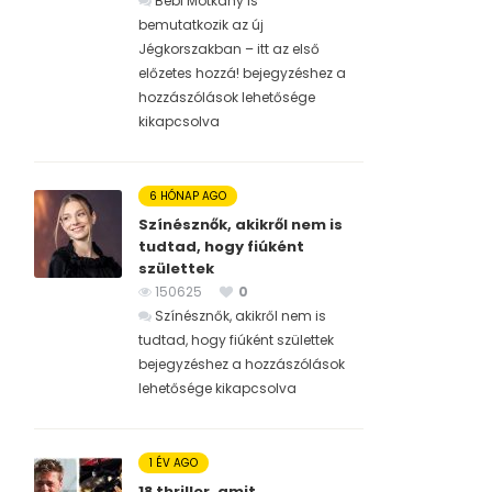
Bébi Motkány is
bemutatkozik az új
Jégkorszakban – itt az első
előzetes hozzá! bejegyzéshez
a
hozzászólások lehetősége
kikapcsolva
6 HÓNAP AGO
Színésznők, akikről nem is
tudtad, hogy fiúként
születtek
150625
0
Színésznők, akikről nem is
tudtad, hogy fiúként születtek
bejegyzéshez
a hozzászólások
lehetősége kikapcsolva
1 ÉV AGO
18 thriller, amit