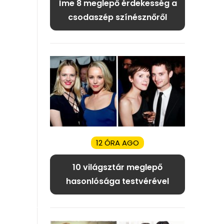
Íme 8 meglepő érdekesség a
csodaszép színésznőről
12 ÓRA AGO
10 világsztár meglepő
hasonlósága testvérével