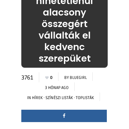
hihetetlenül
alacsony
összegért
vállalták el
kedvenc
szerepüket
3761
0
BY
BLUEGIRL
3 HÓNAP AGO
IN
HÍREK
·
SZÍNÉSZI LISTÁK
·
TOPLISTÁK