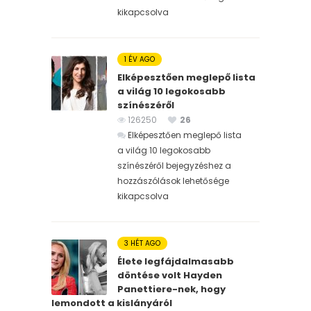
kikapcsolva
1 ÉV AGO
Elképesztően meglepő lista
a világ 10 legokosabb
színészéről
126250
26
Elképesztően meglepő lista
a világ 10 legokosabb
színészéről bejegyzéshez
a
hozzászólások lehetősége
kikapcsolva
3 HÉT AGO
Élete legfájdalmasabb
döntése volt Hayden
Panettiere-nek, hogy
lemondott a kislányáról