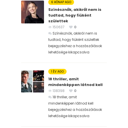
6 HÓNAP AGO
Színésznők, akikről nem is
tudtad, hogy fiúként
születtek
150637
0
Színésznők, akikről nem is
tudtad, hogy fiúként születtek
bejegyzéshez
a hozzászólások
lehetősége kikapcsolva
1 ÉV AGO
18 thriller, amit
mindenképpen látnod kell
138398
0
18 thriller, amit
mindenképpen látnod kell
bejegyzéshez
a hozzászólások
lehetősége kikapcsolva