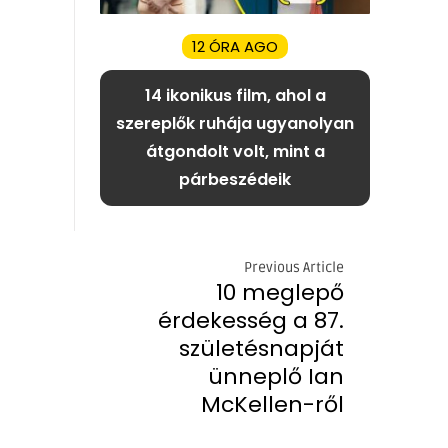
12 ÓRA AGO
14 ikonikus film, ahol a
szereplők ruhája ugyanolyan
átgondolt volt, mint a
párbeszédeik
Previous Article
10 meglepő
érdekesség a 87.
születésnapját
ünneplő Ian
McKellen-ről