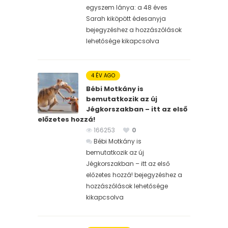
egyszem lánya: a 48 éves
Sarah kiköpött édesanyja
bejegyzéshez
a hozzászólások
lehetősége kikapcsolva
4 ÉV AGO
Bébi Motkány is
bemutatkozik az új
Jégkorszakban – itt az első
előzetes hozzá!
166253
0
Bébi Motkány is
bemutatkozik az új
Jégkorszakban – itt az első
előzetes hozzá! bejegyzéshez
a
hozzászólások lehetősége
kikapcsolva