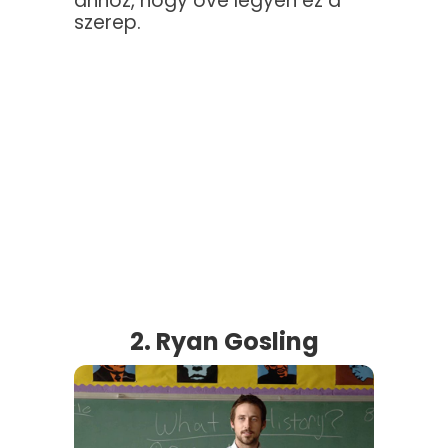
ahhoz, hogy övé legyen ez a
szerep.
2. Ryan Gosling