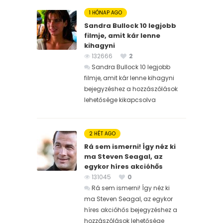
1 HÓNAP AGO
Sandra Bullock 10 legjobb
filmje, amit kár lenne
kihagyni
132666
2
Sandra Bullock 10 legjobb
filmje, amit kár lenne kihagyni
bejegyzéshez
a hozzászólások
lehetősége kikapcsolva
2 HÉT AGO
Rá sem ismerni! Így néz ki
ma Steven Seagal, az
egykor híres akcióhős
131045
0
Rá sem ismerni! Így néz ki
ma Steven Seagal, az egykor
híres akcióhős bejegyzéshez
a
hozzászólások lehetősége