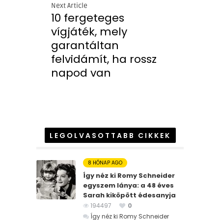
Next Article
10 fergeteges
vígjáték, mely
garantáltan
felvidámít, ha rossz
napod van
LEGOLVASOTTABB CIKKEK
8 HÓNAP AGO
Így néz ki Romy Schneider
egyszem lánya: a 48 éves
Sarah kiköpött édesanyja
194497
0
Így néz ki Romy Schneider