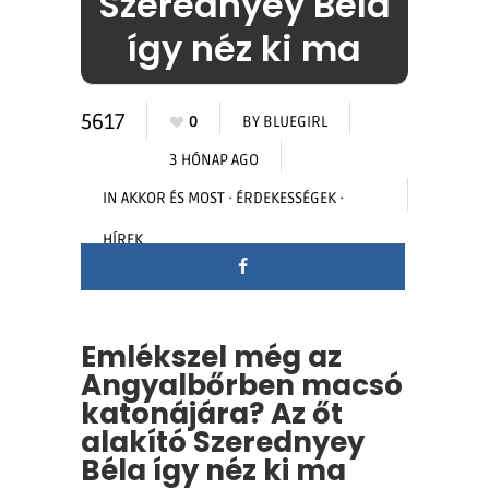
Szerednyey Béla
így néz ki ma
5617
0
BY
BLUEGIRL
3 HÓNAP AGO
IN
AKKOR ÉS MOST
·
ÉRDEKESSÉGEK
·
HÍREK
Emlékszel még az
Angyalbőrben macsó
katonájára? Az őt
alakító Szerednyey
Béla így néz ki ma