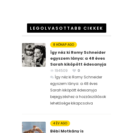
LEGOLVASOTTABB CIKKEK
8 HÓNAP AGO
Így néz ki Romy Schneider
egyszem lánya: a 48 éves
Sarah kiköpött édesanyja
194509
0
Így néz ki Romy Schneider
egyszem lánya: a 48 éves
Sarah kiköpött édesanyja
bejegyzéshez
a hozzászólások
lehetősége kikapcsolva
4 ÉV AGO
Bébi Motkány is