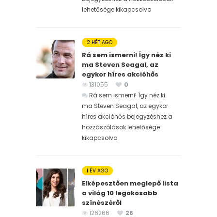
lehetősége kikapcsolva
2 HÉT AGO
Rá sem ismerni! Így néz ki
ma Steven Seagal, az
egykor híres akcióhős
131055
0
Rá sem ismerni! Így néz ki
ma Steven Seagal, az egykor
híres akcióhős bejegyzéshez
a
hozzászólások lehetősége
kikapcsolva
1 ÉV AGO
Elképesztően meglepő lista
a világ 10 legokosabb
színészéről
126266
26