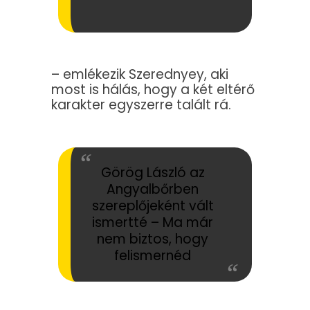
– emlékezik Szerednyey, aki
most is hálás, hogy a két eltérő
karakter egyszerre talált rá.
Görög László az
Angyalbőrben
szereplőjeként vált
ismertté – Ma már
nem biztos, hogy
felismernéd