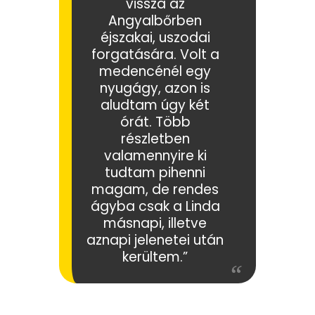
vissza az
Angyalbőrben
éjszakai, uszodai
forgatására. Volt a
medencénél egy
nyugágy, azon is
aludtam úgy két
órát. Több
részletben
valamennyire ki
tudtam pihenni
magam, de rendes
ágyba csak a Linda
másnapi, illetve
aznapi jelenetei után
kerültem.”