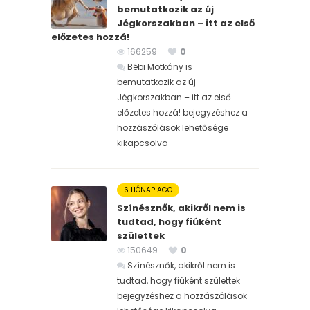
bemutatkozik az új
Jégkorszakban – itt az első
előzetes hozzá!
166259
0
Bébi Motkány is
bemutatkozik az új
Jégkorszakban – itt az első
előzetes hozzá! bejegyzéshez
a
hozzászólások lehetősége
kikapcsolva
6 HÓNAP AGO
Színésznők, akikről nem is
tudtad, hogy fiúként
születtek
150649
0
Színésznők, akikről nem is
tudtad, hogy fiúként születtek
bejegyzéshez
a hozzászólások