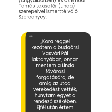
(Angyalbőrben) és az Emődi
Tamás taxisofőr (Linda)
szerepeivel ismertté váló
Szerednyey.
„Kora reggel
kezdtem a budaörsi
Vasvári Pál
laktanyában, onnan
mentem a Linda
fővárosi
forgatására, de
amíg az utcai
verekedést vették,
hunytam egyet a
rendező székében.
Éjfél után értem