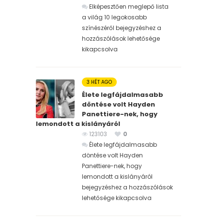
Elképesztően meglepő lista
a világ 10 legokosabb
színészéről bejegyzéshez
a
hozzászólások lehetősége
kikapcsolva
3 HÉT AGO
Élete legfájdalmasabb
döntése volt Hayden
Panettiere-nek, hogy
lemondott a kislányáról
123103
0
Élete legfájdalmasabb
döntése volt Hayden
Panettiere-nek, hogy
lemondott a kislányáról
bejegyzéshez
a hozzászólások
lehetősége kikapcsolva