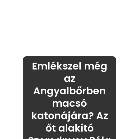
Emlékszel még
az
Angyalbőrben
macsó
katonájára? Az
őt alakító