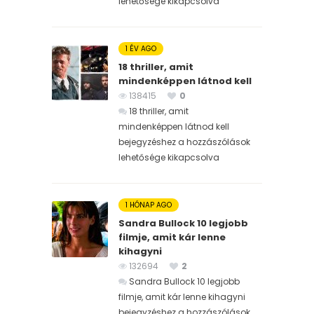
lehetősége kikapcsolva
1 ÉV AGO
18 thriller, amit
mindenképpen látnod kell
138415
0
18 thriller, amit
mindenképpen látnod kell
bejegyzéshez
a hozzászólások
lehetősége kikapcsolva
1 HÓNAP AGO
Sandra Bullock 10 legjobb
filmje, amit kár lenne
kihagyni
132694
2
Sandra Bullock 10 legjobb
filmje, amit kár lenne kihagyni
bejegyzéshez
a hozzászólások