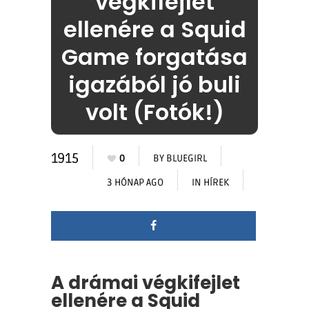
végkifejlet
ellenére a Squid
Game forgatása
igazából jó buli
volt (Fotók!)
1915
0
BY
BLUEGIRL
3 HÓNAP AGO
IN
HÍREK
A drámai végkifejlet
ellenére a Squid