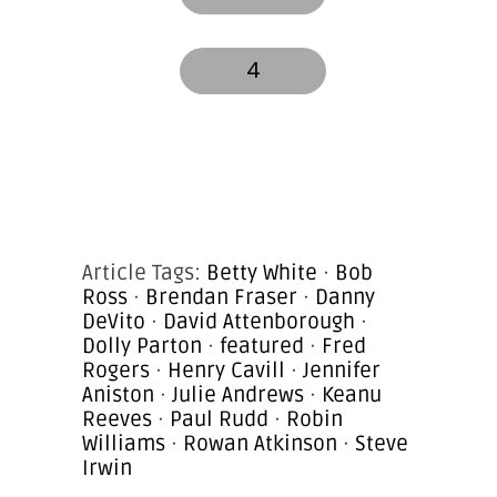
4
Article Tags:
Betty White
·
Bob
Ross
·
Brendan Fraser
·
Danny
DeVito
·
David Attenborough
·
Dolly Parton
·
featured
·
Fred
Rogers
·
Henry Cavill
·
Jennifer
Aniston
·
Julie Andrews
·
Keanu
Reeves
·
Paul Rudd
·
Robin
Williams
·
Rowan Atkinson
·
Steve
Irwin