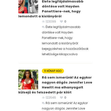
Élete legfájdalmasabb
döntése volt Hayden
Panettiere-nek, hogy
lemondott a kislányáról
123099
0
Élete legfájdalmasabb
döntése volt Hayden
Panettiere-nek, hogy
lemondott a kislányáról
bejegyzéshez
a hozzászólások
lehetősége kikapcsolva
11 HÓNAP AGO
Rá sem ismerünk! Az egykor
nagyon dögös Jennifer Love
Hewitt ma elhanyagolt
külsejű és felszedett pár kilót
122646
0
Rá sem ismerünk! Az egykor
nagyon dögös Jennifer Love