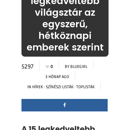
legkedveltebb
világsztár az
egyszerű,
hétköznapi
emberek szerint
5297
0
BY
BLUEGIRL
3 HÓNAP AGO
IN
HÍREK
·
SZÍNÉSZI LISTÁK
·
TOPLISTÁK
A 15 legkedveltebb