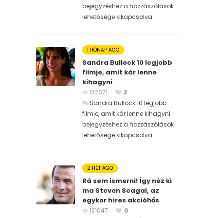
bejegyzéshez
a hozzászólások
lehetősége kikapcsolva
1 HÓNAP AGO
Sandra Bullock 10 legjobb
filmje, amit kár lenne
kihagyni
132671
2
Sandra Bullock 10 legjobb
filmje, amit kár lenne kihagyni
bejegyzéshez
a hozzászólások
lehetősége kikapcsolva
2 HÉT AGO
Rá sem ismerni! Így néz ki
ma Steven Seagal, az
egykor híres akcióhős
131047
0