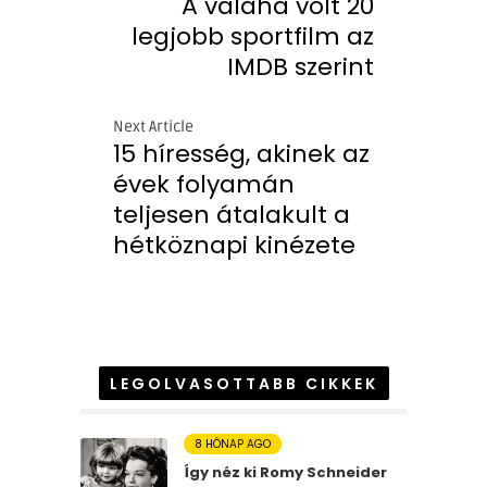
A valaha volt 20
legjobb sportfilm az
IMDB szerint
Next Article
15 híresség, akinek az
évek folyamán
teljesen átalakult a
hétköznapi kinézete
LEGOLVASOTTABB CIKKEK
8 HÓNAP AGO
Így néz ki Romy Schneider