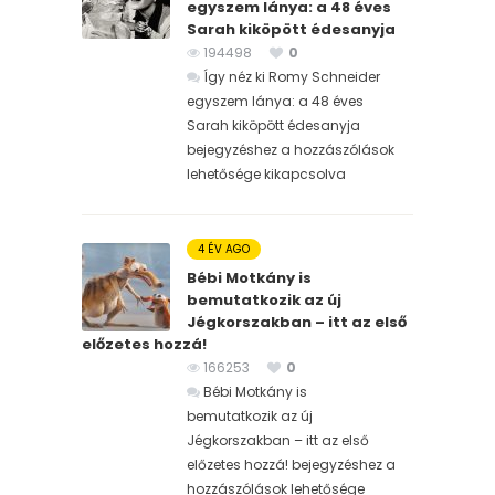
egyszem lánya: a 48 éves
Sarah kiköpött édesanyja
194498
0
Így néz ki Romy Schneider
egyszem lánya: a 48 éves
Sarah kiköpött édesanyja
bejegyzéshez
a hozzászólások
lehetősége kikapcsolva
4 ÉV AGO
Bébi Motkány is
bemutatkozik az új
Jégkorszakban – itt az első
előzetes hozzá!
166253
0
Bébi Motkány is
bemutatkozik az új
Jégkorszakban – itt az első
előzetes hozzá! bejegyzéshez
a
hozzászólások lehetősége