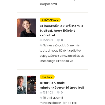
kikapcsolva
6 HÓNAP AGO
Színésznők, akikről nem is
tudtad, hogy fiúként
születtek
150639
0
Színésznők, akikről nem is
tudtad, hogy fiúként születtek
bejegyzéshez
a hozzászólások
lehetősége kikapcsolva
1 ÉV AGO
18 thriller, amit
mindenképpen látnod kell
138403
0
18 thriller, amit
mindenképpen látnod kell