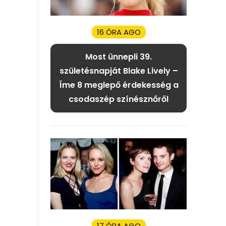
16 ÓRA AGO
Most ünnepli 39.
születésnapját Blake Lively –
Íme 8 meglepő érdekesség a
csodaszép színésznőről
17 ÓRA AGO