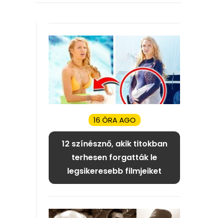
16 ÓRA AGO
12 színésznő, akik titokban
terhesen forgatták le
legsikeresebb filmjeiket