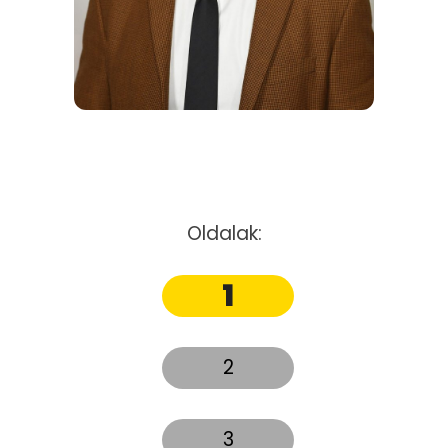
Oldalak:
1
2
3