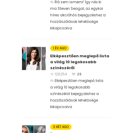
Rá sem ismerni! Így néz ki
ma Steven Seagal, az egykor
híres akcióhős bejegyzéshez
a
hozzászólások lehetősége
kikapcsolva
1 ÉV AGO
Elképesztően meglepő lista
a világ 10 legokosabb
színészéről
126254
26
Elképesztően meglepő lista
a világ 10 legokosabb
színészéről bejegyzéshez
a
hozzászólások lehetősége
kikapcsolva
3 HÉT AGO