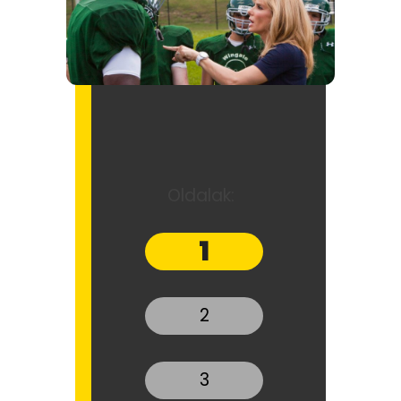
Oldalak:
1
2
3