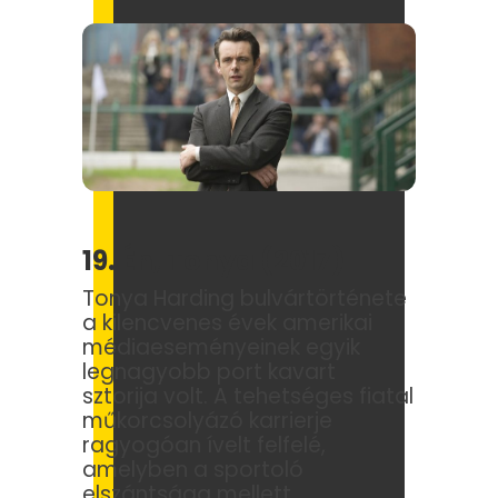
19. Én, Tonya (2017)
Tonya Harding bulvártörténete
a kilencvenes évek amerikai
médiaeseményeinek egyik
legnagyobb port kavart
sztorija volt. A tehetséges fiatal
műkorcsolyázó karrierje
ragyogóan ívelt felfelé,
amelyben a sportoló
elszántsága mellett