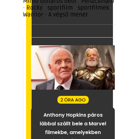
Millió dolláros bébi
·
Pénzcsináló
·
Rocky
·
sportfilm
·
sportfilmek
·
Warrior - A végső menet
2 ÓRA AGO
Anthony Hopkins páros
lábbal szállt bele a Marvel
filmekbe, amelyekben