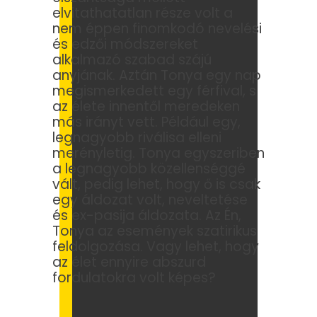
elvitathatatlan része volt a
nem éppen finomkodó nevelési
és edzői módszereket
alkalmazó szabad szájú
anyjának. Aztán Tonya egy nap
megismerkedett egy férfival, s
az élete innentől meredeken
más irányt vett. Például egy,
legnagyobb riválisa elleni
merényletig. Tonya egyszeriben
a legnagyobb közellenséggé
vált, pedig lehet, hogy ő is csak
egy áldozat volt, neveltetése
és ex-pasija áldozata. Az Én,
Tonya az események szatirikus
feldolgozása. Vagy lehet, hogy
az élet ennyire abszurd
fordulatokra volt képes?