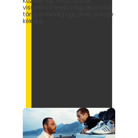
Küzdelmük, vonzódásuk
visszahívó erejű vágyakozásuk
tárgya mindig ugyanaz: a nagy
kékség.