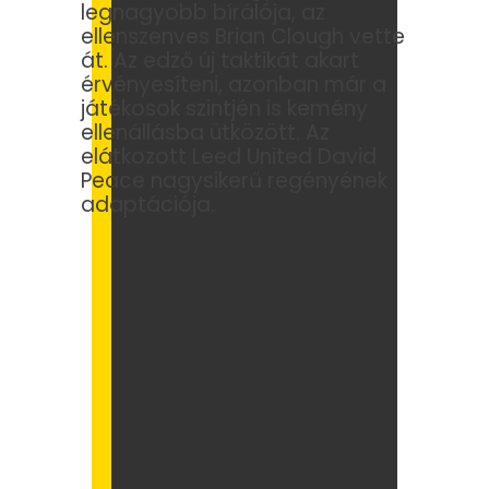
legnagyobb bírálója, az
ellenszenves Brian Clough vette
át. Az edző új taktikát akart
érvényesíteni, azonban már a
játékosok szintjén is kemény
ellenállásba ütközött. Az
elátkozott Leed United David
Peace nagysikerű regényének
adaptációja.