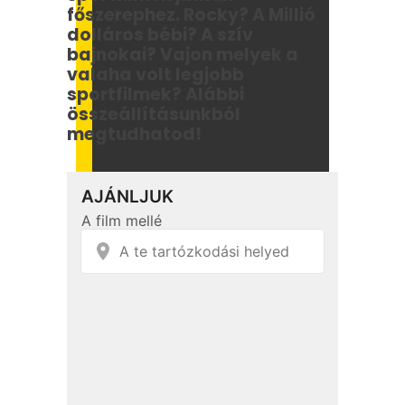
főszerephez. Rocky? A Millió
dolláros bébi? A szív
bajnokai? Vajon melyek a
valaha volt legjobb
sportfilmek? Alábbi
összeállításunkból
megtudhatod!