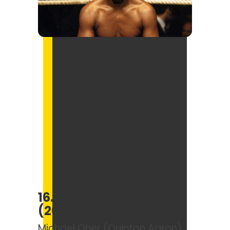
16. A szív bajnokai
(2009)
Michael Oher (Quinton Aaron)