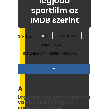
legjobb
sportfilm az
IMDB szerint
14466
0
BY
BLUEGIRL
3 HÓNAP AGO
IN
FILMES LISTÁK
·
HÍREK
·
TOPLISTÁK
A legjobb sportfilmek
Legújabb válogatásunkban a
valaha készült legjobb
sportfilmek jutnak