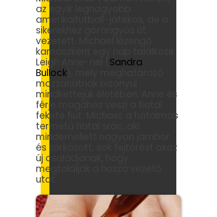
az egyik legnagyobb
amerikaifutball-játékos, de a
sikerekhez göröngyös út
vezetett. Michael lézengő
kamaszként egy nap találkozik
Leigh Anne-nel (
Sandra
Bullock
), mely meghatározó
mozzanatnak bizonyul
mindkettejük életében: Anne és
férje magához veszi a fiatal
fekete fiút. Michael, a hatalmas
termetű fiatal srác, aki
mindemellett nagyon jámbor
és zárkózott, sok fejtörést okoz
új családjának, hogy
megtalálják a hozzá vezető
utat.