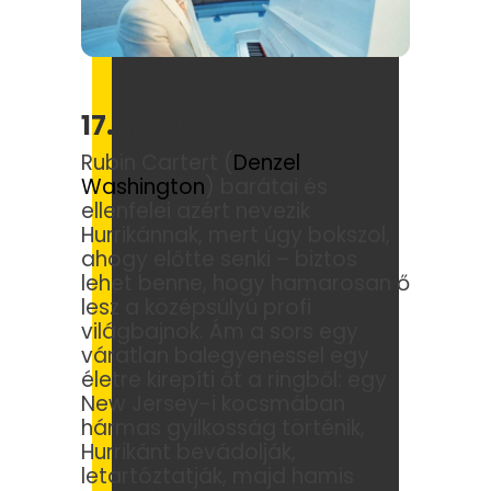
17. Hurrikán (1999)
Rubin Cartert (
Denzel
Washington
) barátai és
ellenfelei azért nevezik
Hurrikánnak, mert úgy bokszol,
ahogy előtte senki – biztos
lehet benne, hogy hamarosan ő
lesz a középsúlyú profi
világbajnok. Ám a sors egy
váratlan balegyenessel egy
életre kirepíti őt a ringből: egy
New Jersey-i kocsmában
hármas gyilkosság történik,
Hurrikánt bevádolják,
letartóztatják, majd hamis