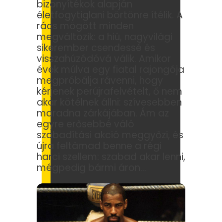
bizonyítékok alapján
életfogytiglani börtönre ítélik. A
rács mögött minden
megváltozik: a hiú, nagyvilági
sikerember csendessé és
visszahúzódóvá válik. Amikor
évek múlva egy fiatal rajongója
megpróbálja rávenni, hogy
kérjenek perújrafelvételt, ő nem
akar kötélnek állni: szívesebben
maradna zárkájában. Ám az
egyre erősebbé váló
szabadítási akció meggyőzi, és
újra feltámad benne a régi
harci szellem: szabad akar lenni,
mégpedig bármi áron…