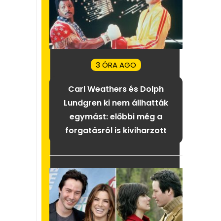
3 ÓRA AGO
Carl Weathers és Dolph
Lundgren ki nem állhatták
egymást: előbbi még a
forgatásról is kiviharzott