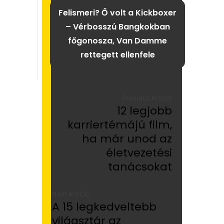
Felismeri? Ő volt a Kickboxer
– Vérbosszú Bangkokban
főgonosza, Van Damme
rettegett ellenfele
Previous Article
12 legjobb
karriertémájú film,
ha már unod az
életvezetési
tanácsokat
Next Article
A 15 legkedveltebb
világsztár az