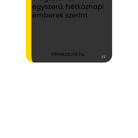
egyszerű, hétköznapi
emberek szerint
Filmezzünk.hu