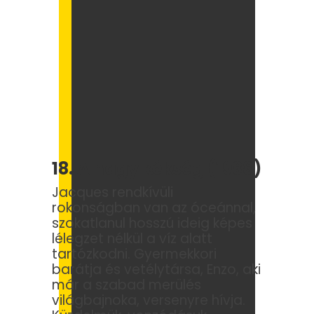
18. A nagy kékség (1988)
Jacques rendkívüli
rokonságban van az óceánnal,
szokatlanul hosszú ideig képes
lélegzet nélkül a víz alatt
tartózkodni. Gyermekkori
barátja és vetélytársa, Enzo, aki
már a szabad merülés
világbajnoka, versenyre hívja.