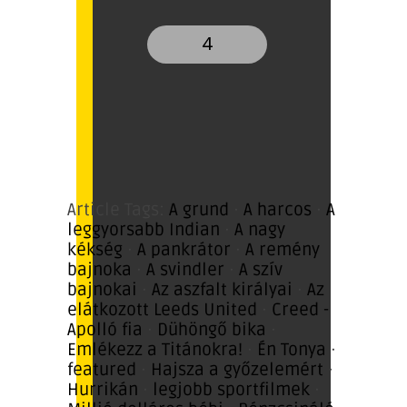
4
Article Tags:
A grund
·
A harcos
·
A
leggyorsabb Indian
·
A nagy
kékség
·
A pankrátor
·
A remény
bajnoka
·
A svindler
·
A szív
bajnokai
·
Az aszfalt királyai
·
Az
elátkozott Leeds United
·
Creed -
Apolló fia
·
Dühöngő bika
·
Emlékezz a Titánokra!
·
Én Tonya
·
featured
·
Hajsza a győzelemért
·
Hurrikán
·
legjobb sportfilmek
·