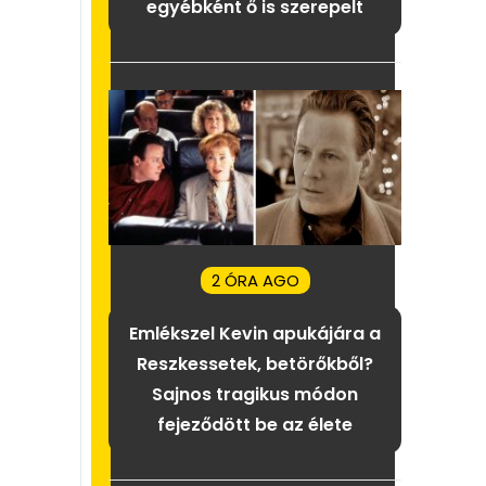
egyébként ő is szerepelt
2 ÓRA AGO
Emlékszel Kevin apukájára a
Reszkessetek, betörőkből?
Sajnos tragikus módon
fejeződött be az élete