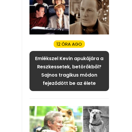
12 ÓRA AGO
Emlékszel Kevin apukájára a
Reszkessetek, betörőkből?
Sajnos tragikus módon
fejeződött be az élete