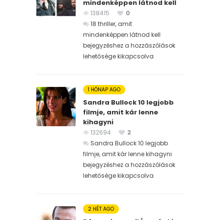
mindenképpen látnod kell
138415
0
18 thriller, amit
mindenképpen látnod kell
bejegyzéshez
a hozzászólások
lehetősége kikapcsolva
1 HÓNAP AGO
Sandra Bullock 10 legjobb
filmje, amit kár lenne
kihagyni
132694
2
Sandra Bullock 10 legjobb
filmje, amit kár lenne kihagyni
bejegyzéshez
a hozzászólások
lehetősége kikapcsolva
2 HÉT AGO