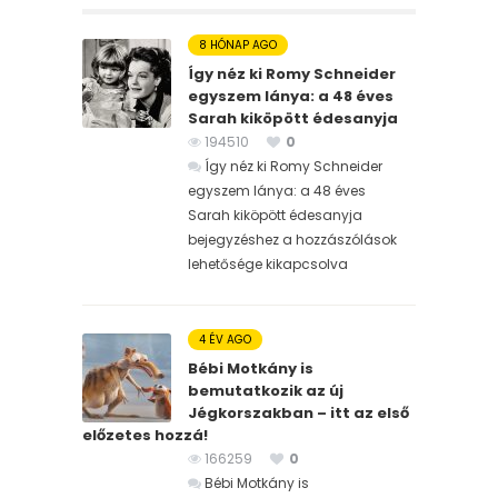
8 HÓNAP AGO
Így néz ki Romy Schneider
egyszem lánya: a 48 éves
Sarah kiköpött édesanyja
194510
0
Így néz ki Romy Schneider
egyszem lánya: a 48 éves
Sarah kiköpött édesanyja
bejegyzéshez
a hozzászólások
lehetősége kikapcsolva
4 ÉV AGO
Bébi Motkány is
bemutatkozik az új
Jégkorszakban – itt az első
előzetes hozzá!
166259
0
Bébi Motkány is