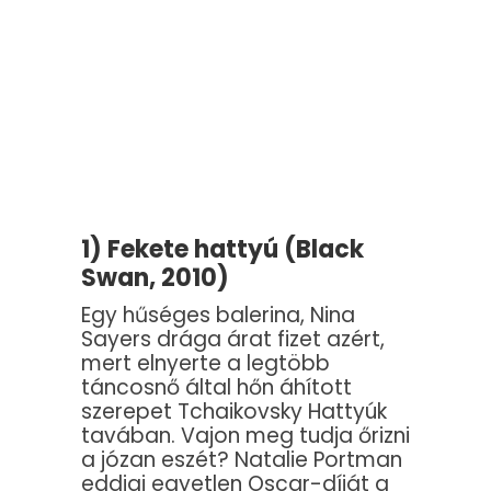
1) Fekete hattyú (Black
Swan, 2010)
Egy hűséges balerina, Nina
Sayers drága árat fizet azért,
mert elnyerte a legtöbb
táncosnő által hőn áhított
szerepet Tchaikovsky Hattyúk
tavában. Vajon meg tudja őrizni
a józan eszét? Natalie Portman
eddigi egyetlen Oscar-díját a