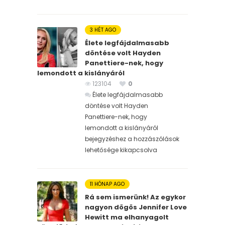
3 HÉT AGO
Élete legfájdalmasabb
döntése volt Hayden
Panettiere-nek, hogy
lemondott a kislányáról
123104
0
Élete legfájdalmasabb
döntése volt Hayden
Panettiere-nek, hogy
lemondott a kislányáról
bejegyzéshez
a hozzászólások
lehetősége kikapcsolva
11 HÓNAP AGO
Rá sem ismerünk! Az egykor
nagyon dögös Jennifer Love
Hewitt ma elhanyagolt