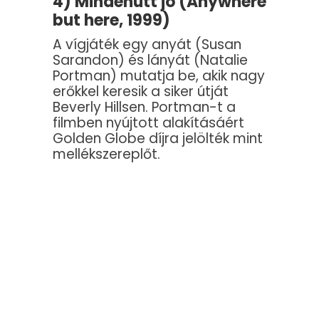
4) Mindenütt jó (Anywhere
but here, 1999)
A vígjáték egy anyát (Susan
Sarandon) és lányát (Natalie
Portman) mutatja be, akik nagy
erőkkel keresik a siker útját
Beverly Hillsen. Portman-t a
filmben nyújtott alakításáért
Golden Globe díjra jelölték mint
mellékszereplőt.