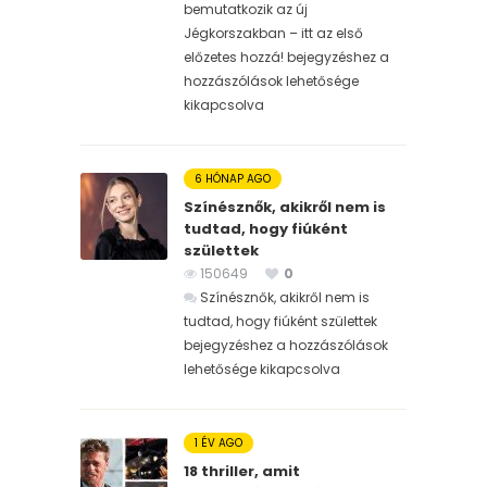
bemutatkozik az új
Jégkorszakban – itt az első
előzetes hozzá! bejegyzéshez
a
hozzászólások lehetősége
kikapcsolva
6 HÓNAP AGO
Színésznők, akikről nem is
tudtad, hogy fiúként
születtek
150649
0
Színésznők, akikről nem is
tudtad, hogy fiúként születtek
bejegyzéshez
a hozzászólások
lehetősége kikapcsolva
1 ÉV AGO
18 thriller, amit