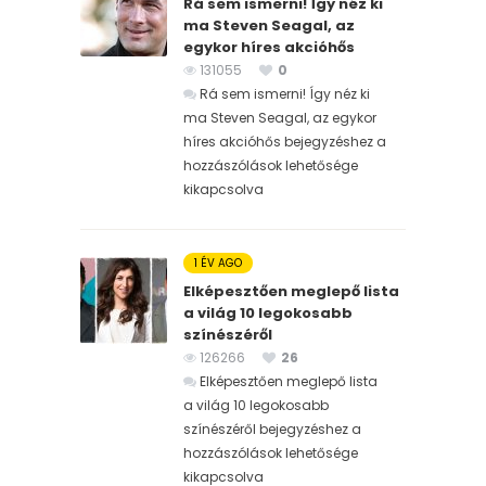
Rá sem ismerni! Így néz ki
ma Steven Seagal, az
egykor híres akcióhős
131055
0
Rá sem ismerni! Így néz ki
ma Steven Seagal, az egykor
híres akcióhős bejegyzéshez
a
hozzászólások lehetősége
kikapcsolva
1 ÉV AGO
Elképesztően meglepő lista
a világ 10 legokosabb
színészéről
126266
26
Elképesztően meglepő lista
a világ 10 legokosabb
színészéről bejegyzéshez
a
hozzászólások lehetősége
kikapcsolva