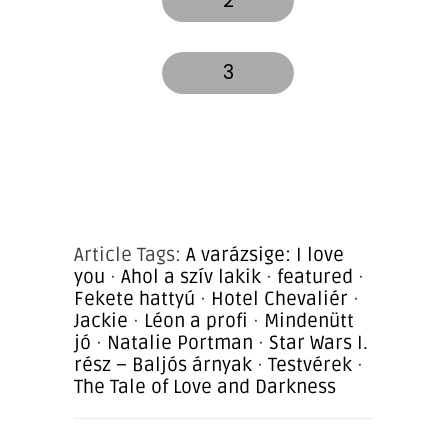
2
3
Article Tags:
A varázsige: I love
you
·
Ahol a szív lakik
·
featured
·
Fekete hattyú
·
Hotel Chevaliér
·
Jackie
·
Léon a profi
·
Mindenütt
jó
·
Natalie Portman
·
Star Wars I.
rész – Baljós árnyak
·
Testvérek
·
The Tale of Love and Darkness