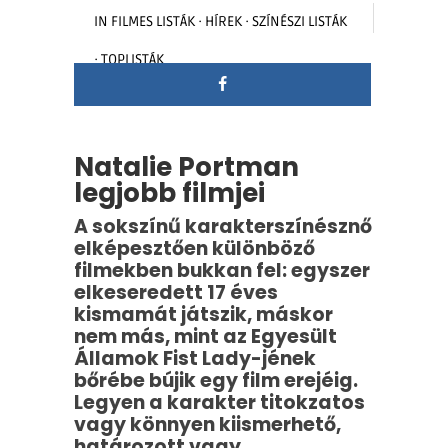
IN
FILMES LISTÁK
·
HÍREK
·
SZÍNÉSZI LISTÁK
·
TOPLISTÁK
Natalie Portman
legjobb filmjei
A sokszínű karakterszínésznő
elképesztően különböző
filmekben bukkan fel: egyszer
elkeseredett 17 éves
kismamát játszik, máskor
nem más, mint az Egyesült
Államok Fist Lady-jének
bőrébe bújik egy film erejéig.
Legyen a karakter titokzatos
vagy könnyen kiismerhető,
határozott vagy