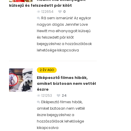
külsejű és felszedett pár kilót
122654
0
Rá sem ismerünk! Az egykor
nagyon dögös Jennifer Love
Hewitt ma elhanyagolt külsejű
és felszedett pár kilót
bejegyzéshez
a hozzászólások
lehetősége kikapcsolva
2 ÉV AGO
Elképesztő filmes hibák,
amiket biztosan nem vettél
észre
121253
24
Elképesztő filmes hibák,
amiket biztosan nem vettél
észre bejegyzéshez
a
hozzászólások lehetősége
kikapcsolva