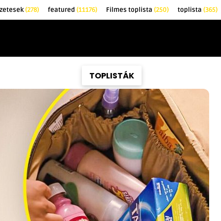
őzetesek
(278)
featured
(11176)
Filmes toplista
(250)
toplista
(365)
EK
KRITIKÁK
TOPLISTÁK
FILMAJÁNLÓ