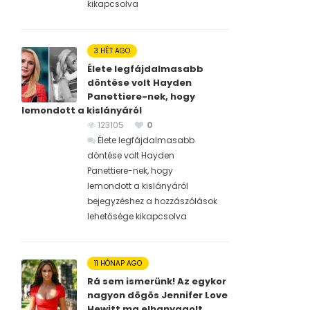
kikapcsolva
3 HÉT AGO
Élete legfájdalmasabb
döntése volt Hayden
Panettiere-nek, hogy
lemondott a kislányáról
123105
0
Élete legfájdalmasabb
döntése volt Hayden
Panettiere-nek, hogy
lemondott a kislányáról
bejegyzéshez
a hozzászólások
lehetősége kikapcsolva
11 HÓNAP AGO
Rá sem ismerünk! Az egykor
nagyon dögös Jennifer Love
Hewitt ma elhanyagolt