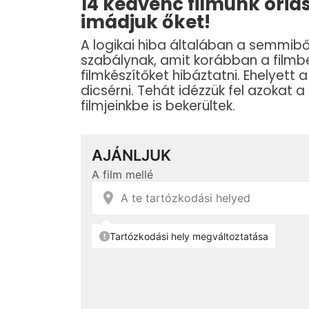
14 kedvenc filmünk óriás
imádjuk őket!
A logikai hiba általában a semmibő
szabálynak, amit korábban a filmben
filmkészítőket hibáztatni. Ehelyet
dicsérni. Tehát idézzük fel azokat
filmjeinkbe is bekerültek.