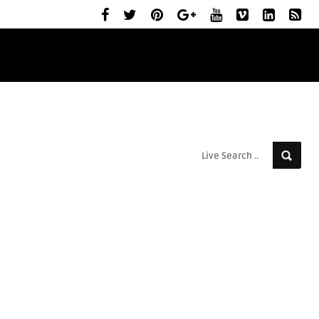
ELŐZETESEK
MOZIBEMUTATÓK
RÓLUNK