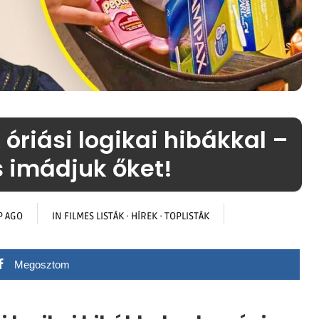
óriási logikai hibákkal –
 imádjuk őket!
P AGO
IN
FILMES LISTÁK
·
HÍREK
·
TOPLISTÁK
Megosztom