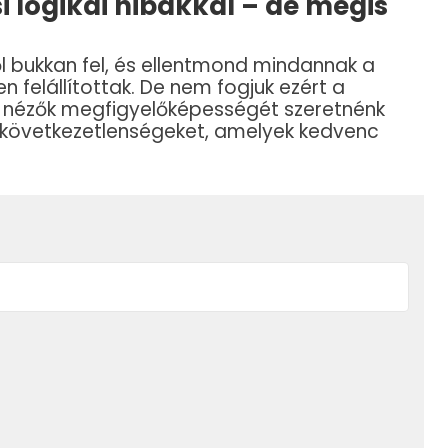
i logikai hibákkal – de mégis
l bukkan fel, és ellentmond mindannak a
 felállítottak. De nem fogjuk ezért a
t a nézők megfigyelőképességét szeretnénk
 a következetlenségeket, amelyek kedvenc