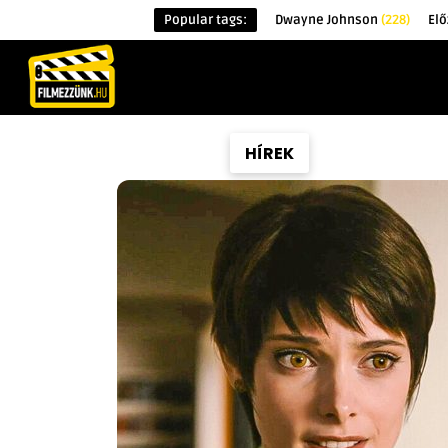
Popular tags:
Dwayne Johnson
(228)
El
KEZDŐOLDAL
HÍREK
ÉRDEKESSÉG