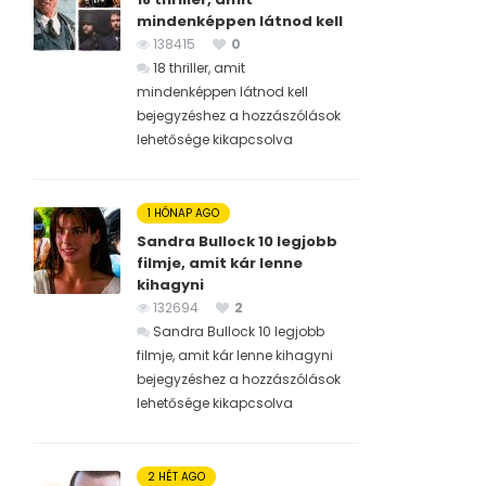
mindenképpen látnod kell
138415
0
18 thriller, amit
mindenképpen látnod kell
bejegyzéshez
a hozzászólások
lehetősége kikapcsolva
1 HÓNAP AGO
Sandra Bullock 10 legjobb
filmje, amit kár lenne
kihagyni
132694
2
Sandra Bullock 10 legjobb
filmje, amit kár lenne kihagyni
bejegyzéshez
a hozzászólások
lehetősége kikapcsolva
2 HÉT AGO