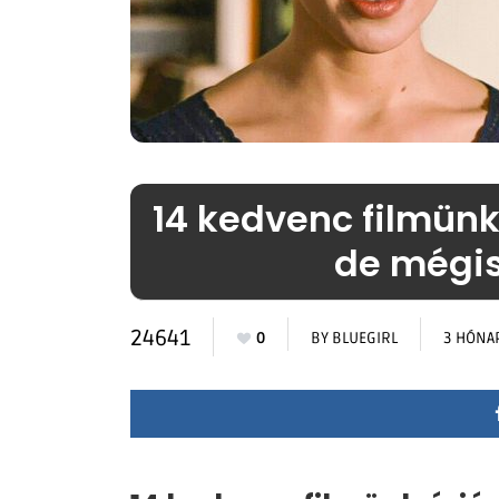
14 kedvenc filmünk 
de mégis
24641
0
BY
BLUEGIRL
3 HÓNA