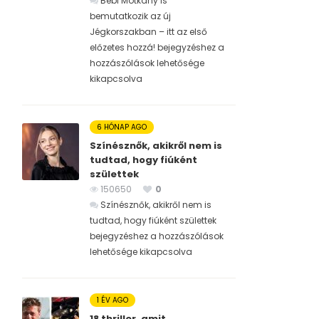
Bébi Motkány is
bemutatkozik az új
Jégkorszakban – itt az első
előzetes hozzá! bejegyzéshez
a
hozzászólások lehetősége
kikapcsolva
6 HÓNAP AGO
Színésznők, akikről nem is
tudtad, hogy fiúként
születtek
150650
0
Színésznők, akikről nem is
tudtad, hogy fiúként születtek
bejegyzéshez
a hozzászólások
lehetősége kikapcsolva
1 ÉV AGO
18 thriller, amit