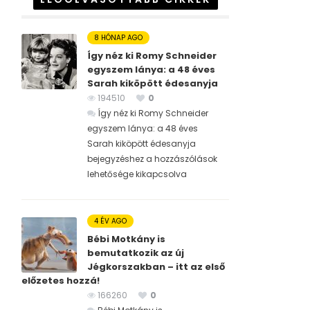
8 HÓNAP AGO
Így néz ki Romy Schneider
egyszem lánya: a 48 éves
Sarah kiköpött édesanyja
194510
0
Így néz ki Romy Schneider
egyszem lánya: a 48 éves
Sarah kiköpött édesanyja
bejegyzéshez
a hozzászólások
lehetősége kikapcsolva
4 ÉV AGO
Bébi Motkány is
bemutatkozik az új
Jégkorszakban – itt az első
előzetes hozzá!
166260
0