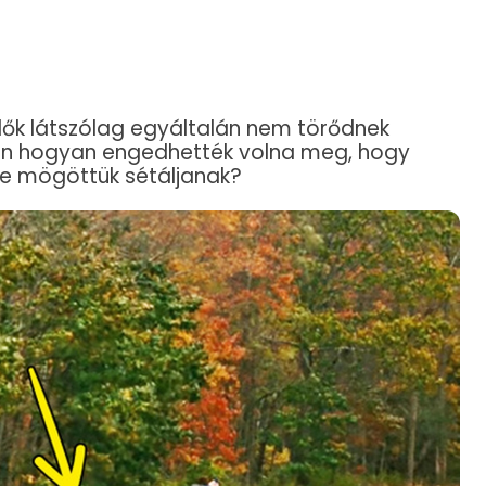
ülők látszólag egyáltalán nem törődnek
en hogyan engedhették volna meg, hogy
sze mögöttük sétáljanak?