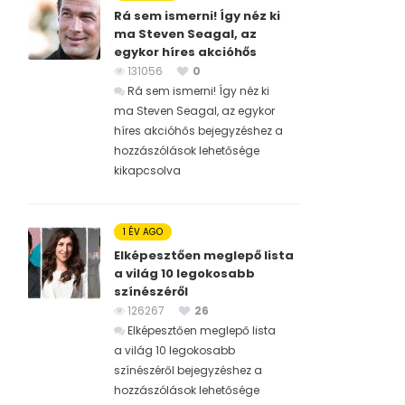
Rá sem ismerni! Így néz ki
ma Steven Seagal, az
egykor híres akcióhős
131056
0
Rá sem ismerni! Így néz ki
ma Steven Seagal, az egykor
híres akcióhős bejegyzéshez
a
hozzászólások lehetősége
kikapcsolva
1 ÉV AGO
Elképesztően meglepő lista
a világ 10 legokosabb
színészéről
126267
26
Elképesztően meglepő lista
a világ 10 legokosabb
színészéről bejegyzéshez
a
hozzászólások lehetősége