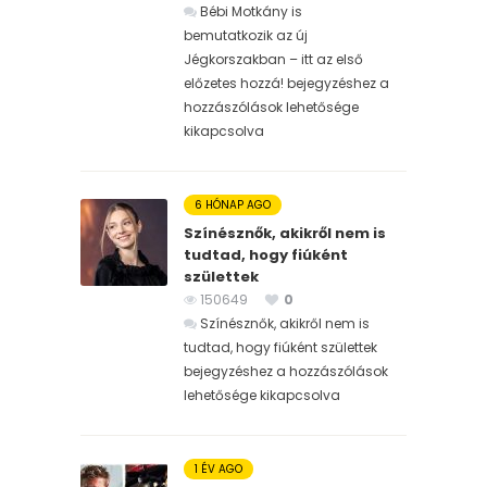
Bébi Motkány is
bemutatkozik az új
Jégkorszakban – itt az első
előzetes hozzá! bejegyzéshez
a
hozzászólások lehetősége
kikapcsolva
6 HÓNAP AGO
Színésznők, akikről nem is
tudtad, hogy fiúként
születtek
150649
0
Színésznők, akikről nem is
tudtad, hogy fiúként születtek
bejegyzéshez
a hozzászólások
lehetősége kikapcsolva
1 ÉV AGO