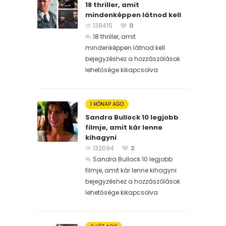
18 thriller, amit
mindenképpen látnod kell
138415
0
18 thriller, amit
mindenképpen látnod kell
bejegyzéshez
a hozzászólások
lehetősége kikapcsolva
1 HÓNAP AGO
Sandra Bullock 10 legjobb
filmje, amit kár lenne
kihagyni
132694
2
Sandra Bullock 10 legjobb
filmje, amit kár lenne kihagyni
bejegyzéshez
a hozzászólások
lehetősége kikapcsolva