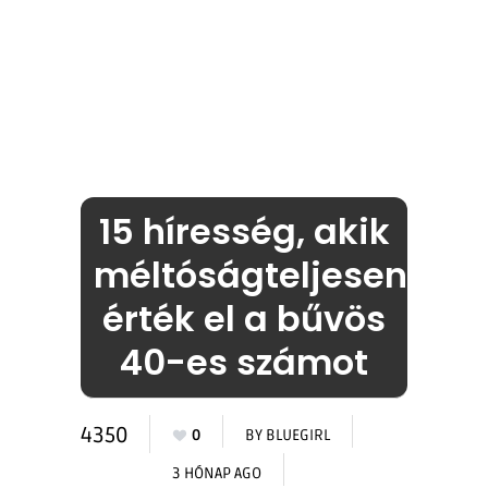
15 híresség, akik
méltóságteljesen
érték el a bűvös
40-es számot
4350
0
BY
BLUEGIRL
3 HÓNAP AGO