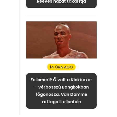
Reeves házát takarítja
14 ÓRA AGO
Felismeri? Ő volt a Kickboxer
– Vérbosszú Bangkokban
főgonosza, Van Damme
rettegett ellenfele