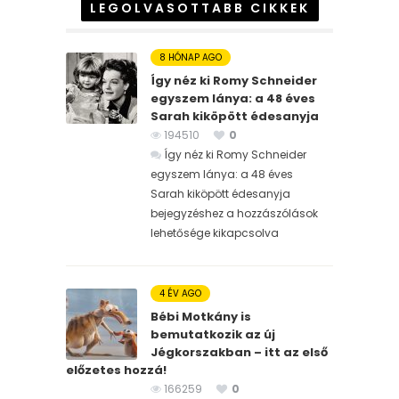
LEGOLVASOTTABB CIKKEK
8 HÓNAP AGO
Így néz ki Romy Schneider
egyszem lánya: a 48 éves
Sarah kiköpött édesanyja
194510
0
Így néz ki Romy Schneider
egyszem lánya: a 48 éves
Sarah kiköpött édesanyja
bejegyzéshez
a hozzászólások
lehetősége kikapcsolva
4 ÉV AGO
Bébi Motkány is
bemutatkozik az új
Jégkorszakban – itt az első
előzetes hozzá!
166259
0