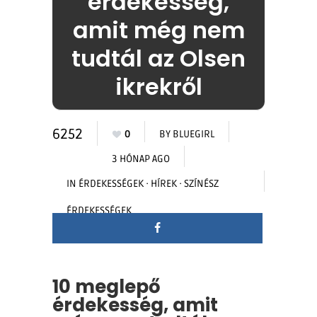
érdekesség,
amit még nem
tudtál az Olsen
ikrekről
6252
0
BY
BLUEGIRL
3 HÓNAP AGO
IN
ÉRDEKESSÉGEK
·
HÍREK
·
SZÍNÉSZ
ÉRDEKESSÉGEK
10 meglepő
érdekesség, amit