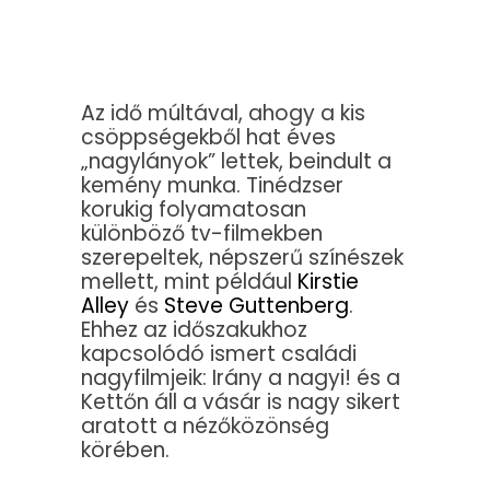
Az idő múltával, ahogy a kis
csöppségekből hat éves
„nagylányok” lettek, beindult a
kemény munka. Tinédzser
korukig folyamatosan
különböző tv-filmekben
szerepeltek, népszerű színészek
mellett, mint például
Kirstie
Alley
és
Steve Guttenberg
.
Ehhez az időszakukhoz
kapcsolódó ismert családi
nagyfilmjeik: Irány a nagyi! és a
Kettőn áll a vásár is nagy sikert
aratott a nézőközönség
körében.