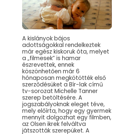
A kislányok bájos
adottságokkal rendelkeztek
már egész kiskoruk óta, melyet
a „filmesek” is hamar
észrevettek, ennek
köszönhetően már 6
hónaposan megkötötték első
szerződésüket a Bír-lak című
tv-sorozat Michelle Tanner
szerep betöltésére. A
jogszabályoknak eleget téve,
mely előírta, hogy egy gyermek
mennyit dolgozhat egy filmben,
az Olsen ikrek felváltva
játszották szerepüket. A