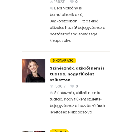
166231
0
Bébi Motkány is
bemutatkozik az új
Jégkorszakban – itt az első
előzetes hozzá! bejegyzéshez
a
hozzászólások lehetősége
kikapcsolva
6 HÓNAP AGO
Színésznők, akikről nem is
tudtad, hogy fiúként
születtek
150617
0
Színésznők, akikről nem is
tudtad, hogy fiúként születtek
bejegyzéshez
a hozzászólások
lehetősége kikapcsolva