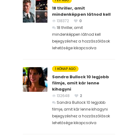
1 ÉV AGO
18 thriller, amit
mindenképpen látnod kell
138372
0
18 thriller, amit
mindenképpen látnod kell
bejegyzéshez
a hozzászólások
lehetősége kikapcsolva
1 HÓNAP AGO
Sandra Bullock 10 legjobb
filmje, amit kár lenne
kihagyni
132648
2
Sandra Bullock 10 legjobb
filmje, amit kár lenne kihagyni
bejegyzéshez
a hozzászólások
lehetősége kikapcsolva