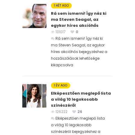
1 HÉT AGO
Rá sem ismerni! Így néz ki
ma Steven Seagal, az
egykor híres akcióhős
131017
0
Rá sem ismerni! Így néz ki
ma Steven Seagal, az egykor
híres akcióhős bejegyzéshez
a
hozzászólások lehetősége
kikapcsolva
1 ÉV AGO
Elképesztően meglepő lista
a világ 10 legokosabb
színészéről
126222
26
Elképesztően meglepő lista
a világ 10 legokosabb
színészéről bejegyzéshez
a