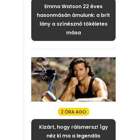
Emma Watson 22 éves
hasonmásán ámulunk: a brit
lány a színésznő tökéletes
mása
2 ÓRA AGO
Kizárt, hogy ráismersz! Így
néz ki ma a legendás