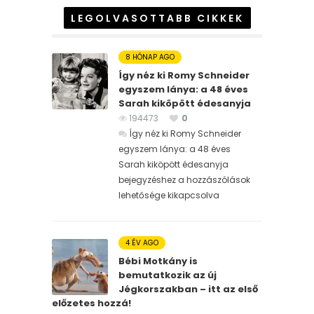
LEGOLVASOTTABB CIKKEK
8 HÓNAP AGO
Így néz ki Romy Schneider
egyszem lánya: a 48 éves
Sarah kiköpött édesanyja
194473
0
Így néz ki Romy Schneider
egyszem lánya: a 48 éves
Sarah kiköpött édesanyja
bejegyzéshez
a hozzászólások
lehetősége kikapcsolva
4 ÉV AGO
Bébi Motkány is
bemutatkozik az új
Jégkorszakban – itt az első
előzetes hozzá!