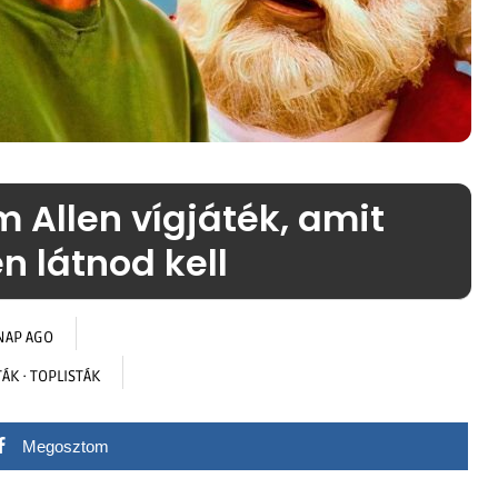
m Allen vígjáték, amit
en látnod kell
NAP AGO
TÁK
·
TOPLISTÁK
Megosztom