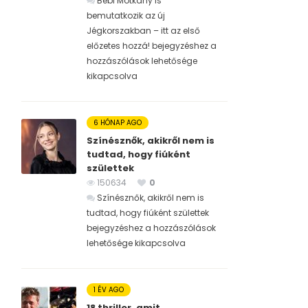
Bébi Motkány is
bemutatkozik az új
Jégkorszakban – itt az első
előzetes hozzá! bejegyzéshez
a
hozzászólások lehetősége
kikapcsolva
6 HÓNAP AGO
Színésznők, akikről nem is
tudtad, hogy fiúként
születtek
150634
0
Színésznők, akikről nem is
tudtad, hogy fiúként születtek
bejegyzéshez
a hozzászólások
lehetősége kikapcsolva
1 ÉV AGO
18 thriller, amit