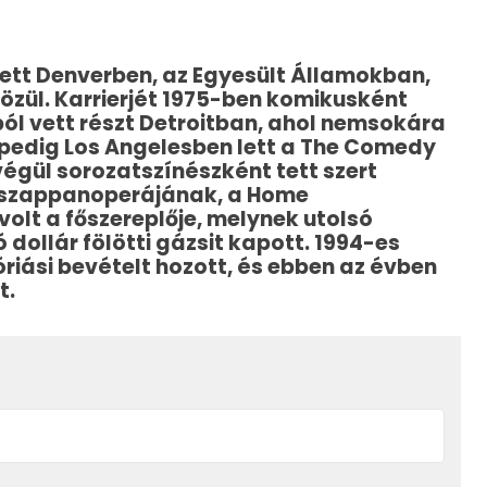
etett Denverben, az Egyesült Államokban,
özül.
Karrierjét 1975-ben komikusként
ól vett részt Detroitban, ahol nemsokára
 pedig Los Angelesben lett a The Comedy
 végül sorozatszínészként tett szert
BC szappanoperájának, a Home
olt a főszereplője, melynek utolsó
 dollár fölötti gázsit kapott.
1994-es
 óriási bevételt hozott, és ebben az évben
t.