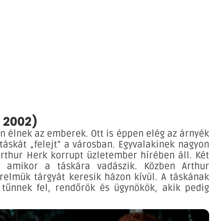
, 2002)
 élnek az emberek. Ott is éppen elég az árnyék
atáskát „felejt” a városban. Egyvalakinek nagyon
Arthur Herk korrupt üzletember hírében áll. Két
i, amikor a táskára vadászik. Közben Arthur
erelmük tárgyát keresik házon kívül. A táskának
tűnnek fel, rendőrök és ügynökök, akik pedig