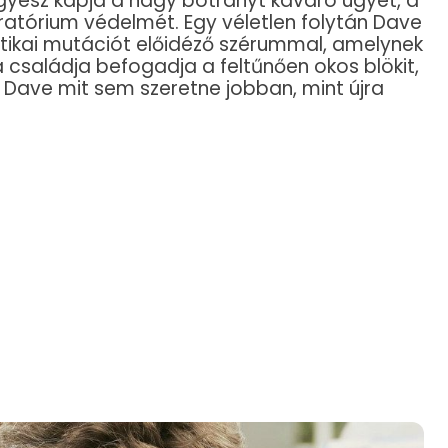
ügyész kapja a nagy botrányt kavaró ügyet, a
boratórium védelmét. Egy véletlen folytán Dave
etikai mutációt előidéző szérummal, amelynek
a családja befogadja a feltűnően okos blökit,
 Dave mit sem szeretne jobban, mint újra