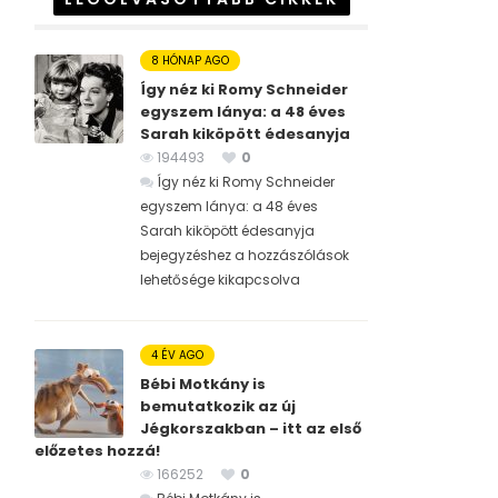
8 HÓNAP AGO
Így néz ki Romy Schneider
egyszem lánya: a 48 éves
Sarah kiköpött édesanyja
194493
0
Így néz ki Romy Schneider
egyszem lánya: a 48 éves
Sarah kiköpött édesanyja
bejegyzéshez
a hozzászólások
lehetősége kikapcsolva
4 ÉV AGO
Bébi Motkány is
bemutatkozik az új
Jégkorszakban – itt az első
előzetes hozzá!
166252
0