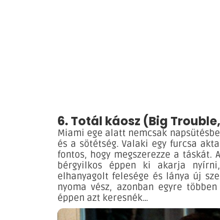
6. Totál káosz (Big Trouble
Miami ege alatt nemcsak napsütésben
és a sötétség. Valaki egy furcsa akt
fontos, hogy megszerezze a táskát. 
bérgyilkos éppen ki akarja nyírn
elhanyagolt felesége és lánya új sz
nyoma vész, azonban egyre többen 
éppen azt keresnék…