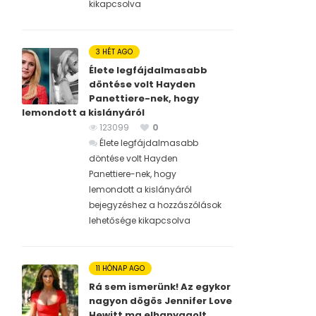
kikapcsolva
3 HÉT AGO
Élete legfájdalmasabb
döntése volt Hayden
Panettiere-nek, hogy
lemondott a kislányáról
123099
0
Élete legfájdalmasabb
döntése volt Hayden
Panettiere-nek, hogy
lemondott a kislányáról
bejegyzéshez
a hozzászólások
lehetősége kikapcsolva
11 HÓNAP AGO
Rá sem ismerünk! Az egykor
nagyon dögös Jennifer Love
Hewitt ma elhanyagolt