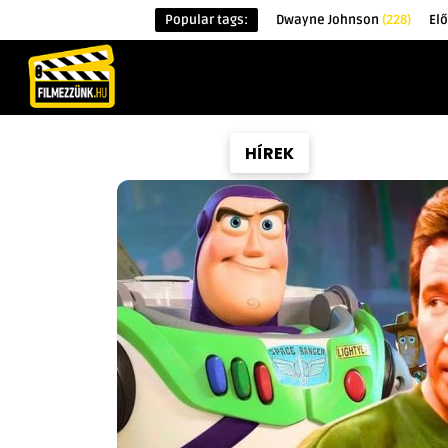
Popular tags:
Dwayne Johnson
(228)
El
KEZDŐOLDAL
HÍREK
ÉRDEKESSÉG