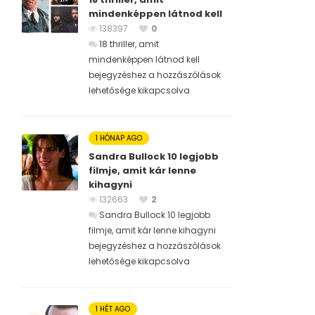
mindenképpen látnod kell
138397
0
18 thriller, amit
mindenképpen látnod kell
bejegyzéshez
a hozzászólások
lehetősége kikapcsolva
1 HÓNAP AGO
Sandra Bullock 10 legjobb
filmje, amit kár lenne
kihagyni
132663
2
Sandra Bullock 10 legjobb
filmje, amit kár lenne kihagyni
bejegyzéshez
a hozzászólások
lehetősége kikapcsolva
1 HÉT AGO