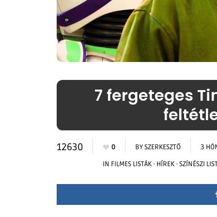
7 fergeteges Ti
feltétl
12630
0
BY
SZERKESZTŐ
3 HÓ
IN
FILMES LISTÁK
·
HÍREK
·
SZÍNÉSZI LIS