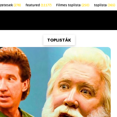
őzetesek
(278)
featured
(11177)
Filmes toplista
(250)
toplista
(365)
EK
KRITIKÁK
TOPLISTÁK
FILMAJÁNLÓ