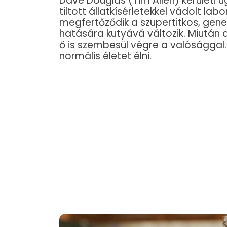
Dave Douglas (Tim Allen) kerületi 
tiltott állatkísérletekkel vádolt la
megfertőződik a szupertitkos, gen
hatására kutyává változik. Miután 
ő is szembesül végre a valósággal.
normális életet élni.