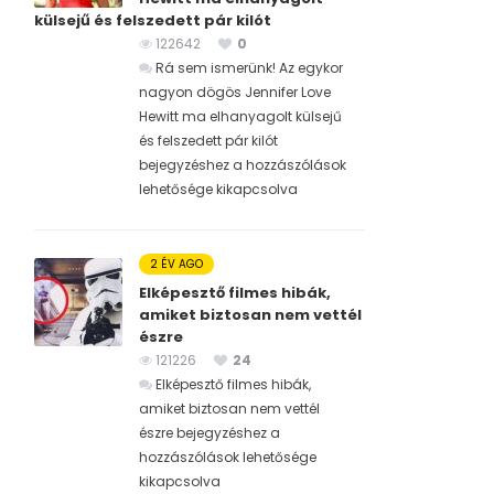
külsejű és felszedett pár kilót
122642
0
Rá sem ismerünk! Az egykor
nagyon dögös Jennifer Love
Hewitt ma elhanyagolt külsejű
és felszedett pár kilót
bejegyzéshez
a hozzászólások
lehetősége kikapcsolva
2 ÉV AGO
Elképesztő filmes hibák,
amiket biztosan nem vettél
észre
121226
24
Elképesztő filmes hibák,
amiket biztosan nem vettél
észre bejegyzéshez
a
hozzászólások lehetősége
kikapcsolva