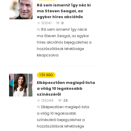
Rá sem ismerni! Így néz ki
ma Steven Seagal, az
egykor híres akcióhős
131041
0
Rá sem ismerni! Így néz ki
ma Steven Seagal, az egykor
híres akcióhős bejegyzéshez
a
hozzászólások lehetősége
kikapcsolva
1 ÉV AGO
Elképesztően meglepő lista
a világ 10 legokosabb
színészéről
126249
26
Elképesztően meglepő lista
a világ 10 legokosabb
színészéről bejegyzéshez
a
hozzászólások lehetősége