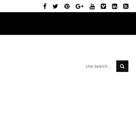
ELŐZETESEK
MOZIBEMUTATÓK
RÓLUNK