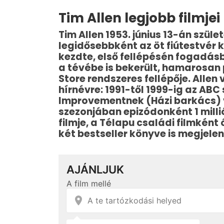
Tim Allen legjobb filmjei
Tim Allen 1953. június 13-án szül
legidősebbként az öt fiútestvér k
kezdte, első fellépésén fogadásb
a tévébe is bekerült, hamarosan
Store rendszeres fellépője. Allen
hírnévre: 1991-től 1999-ig az A
Improvementnek (Házi barkács) v
szezonjában epizódonként 1 millió
filmje, a Télapu családi filmként
két bestseller könyve is megjelen