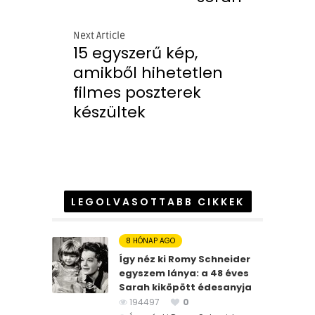
Next Article
15 egyszerű kép,
amikből hihetetlen
filmes poszterek
készültek
LEGOLVASOTTABB CIKKEK
8 HÓNAP AGO
Így néz ki Romy Schneider
egyszem lánya: a 48 éves
Sarah kiköpött édesanyja
194497
0