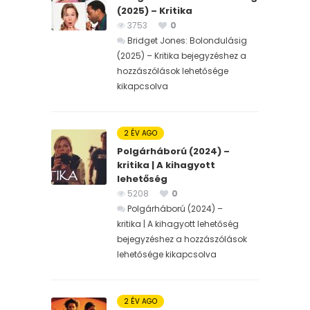
(2025) – Kritika
3753
0
Bridget Jones: Bolondulásig
(2025) – Kritika bejegyzéshez
a
hozzászólások lehetősége
kikapcsolva
2 ÉV AGO
Polgárháború (2024) –
kritika | A kihagyott
lehetőség
5208
0
Polgárháború (2024) –
kritika | A kihagyott lehetőség
bejegyzéshez
a hozzászólások
lehetősége kikapcsolva
2 ÉV AGO