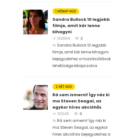
1 HÓNAP AGO
Sandra Bullock 10 legjobb
filmje, amit kár lenne
kihagyni
132664
2
Sandra Bullock 10 legjobb
filmje, amit kár lenne kihagyni
bejegyzéshez
a hozzászólások
lehetősége kikapcsolva
2 HÉT AGO
Rá sem ismerni! Így néz ki
ma Steven Seagal, az
egykor híres akcióhős
131045
0
Rá sem ismerni! Így néz ki
ma Steven Seagal, az egykor
híres akcióhős bejegyzéshez
a