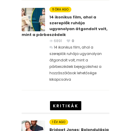
11 ÓRA AGO
14 ikonikus film, ahol a
szereplők ruhája
ugyanolyan átgondolt volt,
mint a párbeszédeik
6891
0
14 ikonikus film, ahol a
szereplők ruhája ugyanolyan
átgondolt volt, mint a
párbeszédeik bejegyzéshez
a
hozzászólások lehetősége
kikapcsolva
KRITIKÁK
1 ÉV AGO
Bridget Jones: Bolondulásig