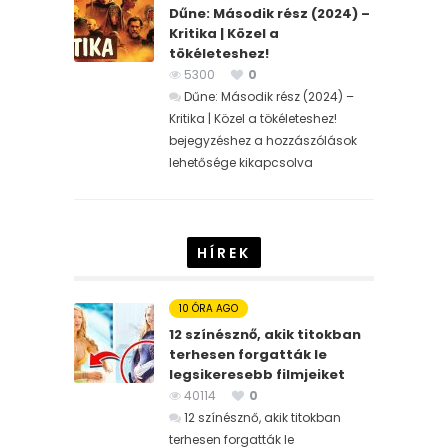
Dűne: Második rész (2024) –
Kritika | Közel a
tökéleteshez!
5300
0
Dűne: Második rész (2024) –
Kritika | Közel a tökéleteshez!
bejegyzéshez
a hozzászólások
lehetősége kikapcsolva
HÍREK
10 ÓRA AGO
12 színésznő, akik titokban
terhesen forgatták le
legsikeresebb filmjeiket
40114
0
12 színésznő, akik titokban
terhesen forgatták le