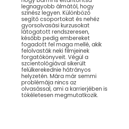
hogy bármi is eltántorítsa
legnagyobb álmától, hogy
színész legyen. Különböző
segítő csoportokat és nehéz
gyorsolvasási kurzusokat
látogatott rendszeresen,
később pedig embereket
fogadott fel maga mellé, akik
felolvasták neki filmjeinek
forgatókönyveit. Végül a
szcientológiával sikerült
felülkerekednie hátrányos
helyzetén. Mára már semmi
problémája nincs az
olvasással, ami a karrierjében is
tökéletesen megmutatkozik.