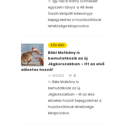
Így néz ki Romy Schneider
egyszem lánya: a 48 éves
Sarah kiköpött édesanyja
bejegyzéshez
a hozzászólások
lehetősége kikapcsolva
4 ÉV AGO
Bébi Motkány is
bemutatkozik az új
Jégkorszakban – itt az első
előzetes hozzá!
166253
0
Bébi Motkány is
bemutatkozik az új
Jégkorszakban – itt az első
előzetes hozzá! bejegyzéshez
a
hozzászólások lehetősége
kikapcsolva