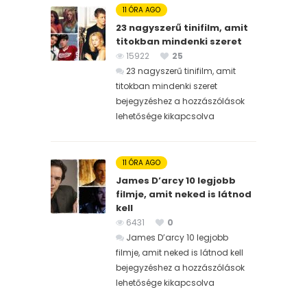
11 ÓRA AGO
23 nagyszerű tinifilm, amit
titokban mindenki szeret
15922
25
23 nagyszerű tinifilm, amit
titokban mindenki szeret
bejegyzéshez
a hozzászólások
lehetősége kikapcsolva
11 ÓRA AGO
James D’arcy 10 legjobb
filmje, amit neked is látnod
kell
6431
0
James D’arcy 10 legjobb
filmje, amit neked is látnod kell
bejegyzéshez
a hozzászólások
lehetősége kikapcsolva