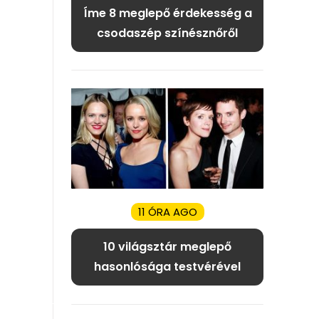
Íme 8 meglepő érdekesség a
csodaszép színésznőről
11 ÓRA AGO
10 világsztár meglepő
hasonlósága testvérével