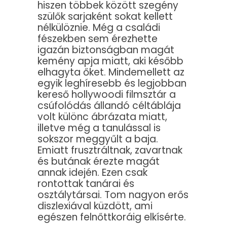
hiszen többek között szegény
szülők sarjaként sokat kellett
nélkülöznie. Még a családi
fészekben sem érezhette
igazán biztonságban magát
kemény apja miatt, aki később
elhagyta őket. Mindemellett az
egyik leghíresebb és legjobban
kereső hollywoodi filmsztár a
csúfolódás állandó céltáblája
volt különc ábrázata miatt,
illetve még a tanulással is
sokszor meggyűlt a baja.
Emiatt frusztráltnak, zavartnak
és butának érezte magát
annak idején. Ezen csak
rontottak tanárai és
osztálytársai. Tom nagyon erős
diszlexiával küzdött, ami
egészen felnőttkoráig elkísérte.