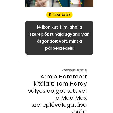
11 ÓRA AGO
14 ikonikus film, ahol a
szereplők ruhája ugyanolyan
átgondolt volt, mint a
párbeszédeik
Previous Article
Armie Hammert
kitálalt: Tom Hardy
súlyos dolgot tett vel
a Mad Max
szereplőválogatása
során