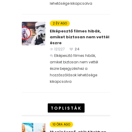
lehetősége kikapcsolva
2 ÉV AGO
Elképesztő filmes hibák,
amiket biztosan nem vettél
észre
121227
24
Elképesztő filmes hibák,
amiket biztosan nem vettél
észre bejegyzéshez
a
hozzászólások lehetősége
kikapcsolva
TOPLISTÁK
10 ÓRA AGO