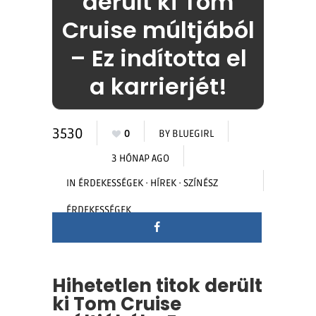
derült ki Tom
Cruise múltjából
– Ez indította el
a karrierjét!
3530
0
BY
BLUEGIRL
3 HÓNAP AGO
IN
ÉRDEKESSÉGEK
·
HÍREK
·
SZÍNÉSZ
ÉRDEKESSÉGEK
Hihetetlen titok derült
ki Tom Cruise