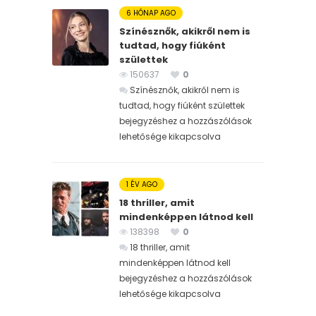
6 HÓNAP AGO
Színésznők, akikről nem is
tudtad, hogy fiúként
születtek
150637
0
Színésznők, akikről nem is
tudtad, hogy fiúként születtek
bejegyzéshez
a hozzászólások
lehetősége kikapcsolva
1 ÉV AGO
18 thriller, amit
mindenképpen látnod kell
138398
0
18 thriller, amit
mindenképpen látnod kell
bejegyzéshez
a hozzászólások
lehetősége kikapcsolva