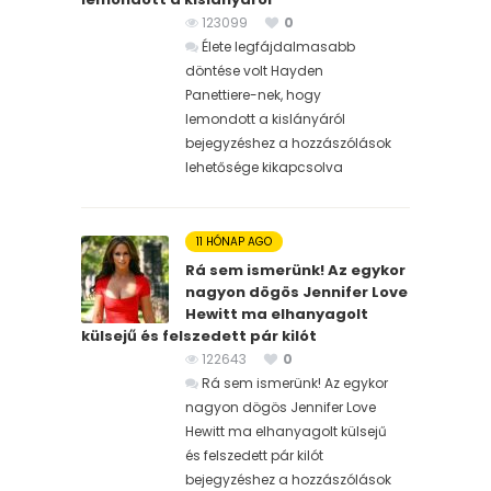
123099
0
Élete legfájdalmasabb
döntése volt Hayden
Panettiere-nek, hogy
lemondott a kislányáról
bejegyzéshez
a hozzászólások
lehetősége kikapcsolva
11 HÓNAP AGO
Rá sem ismerünk! Az egykor
nagyon dögös Jennifer Love
Hewitt ma elhanyagolt
külsejű és felszedett pár kilót
122643
0
Rá sem ismerünk! Az egykor
nagyon dögös Jennifer Love
Hewitt ma elhanyagolt külsejű
és felszedett pár kilót
bejegyzéshez
a hozzászólások