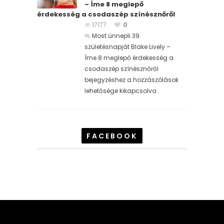
– Íme 8 meglepő
érdekesség a csodaszép színésznőről
17177
0
Most ünnepli 39.
születésnapját Blake Lively –
Íme 8 meglepő érdekesség a
csodaszép színésznőről
bejegyzéshez
a hozzászólások
lehetősége kikapcsolva
FACEBOOK