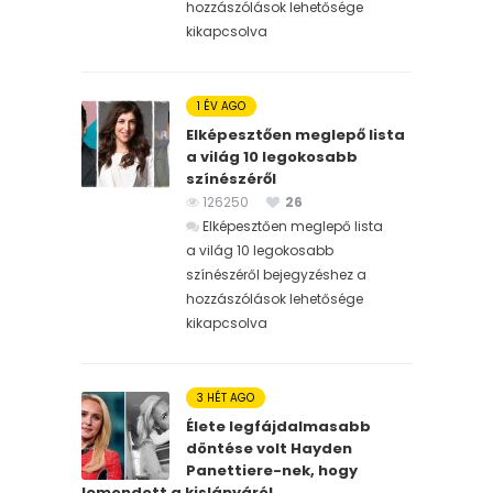
hozzászólások lehetősége
kikapcsolva
1 ÉV AGO
Elképesztően meglepő lista
a világ 10 legokosabb
színészéről
126250
26
Elképesztően meglepő lista
a világ 10 legokosabb
színészéről bejegyzéshez
a
hozzászólások lehetősége
kikapcsolva
3 HÉT AGO
Élete legfájdalmasabb
döntése volt Hayden
Panettiere-nek, hogy
lemondott a kislányáról