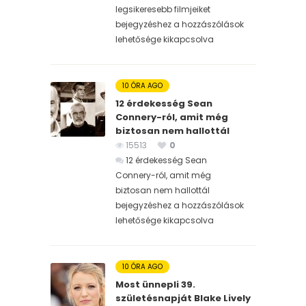
legsikeresebb filmjeiket
bejegyzéshez
a hozzászólások
lehetősége kikapcsolva
10 ÓRA AGO
12 érdekesség Sean
Connery-ról, amit még
biztosan nem hallottál
15513
0
12 érdekesség Sean
Connery-ról, amit még
biztosan nem hallottál
bejegyzéshez
a hozzászólások
lehetősége kikapcsolva
10 ÓRA AGO
Most ünnepli 39.
születésnapját Blake Lively