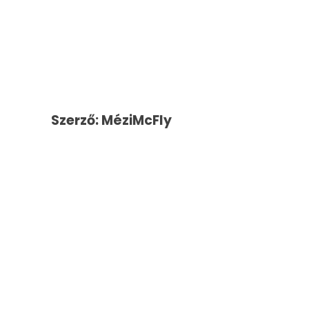
Szerző: MéziMcFly