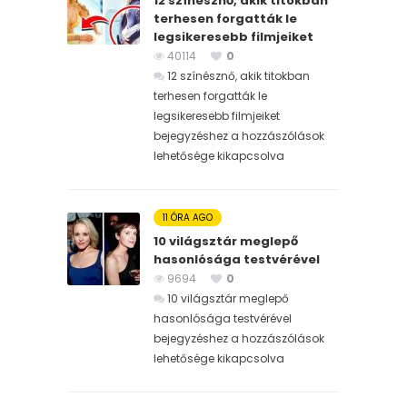
12 színésznő, akik titokban
terhesen forgatták le
legsikeresebb filmjeiket
40114
0
12 színésznő, akik titokban
terhesen forgatták le
legsikeresebb filmjeiket
bejegyzéshez
a hozzászólások
lehetősége kikapcsolva
11 ÓRA AGO
10 világsztár meglepő
hasonlósága testvérével
9694
0
10 világsztár meglepő
hasonlósága testvérével
bejegyzéshez
a hozzászólások
lehetősége kikapcsolva