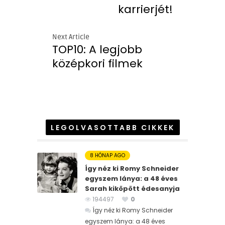
karrierjét!
Next Article
TOP10: A legjobb
középkori filmek
LEGOLVASOTTABB CIKKEK
8 HÓNAP AGO
Így néz ki Romy Schneider
egyszem lánya: a 48 éves
Sarah kiköpött édesanyja
194497
0
Így néz ki Romy Schneider
egyszem lánya: a 48 éves