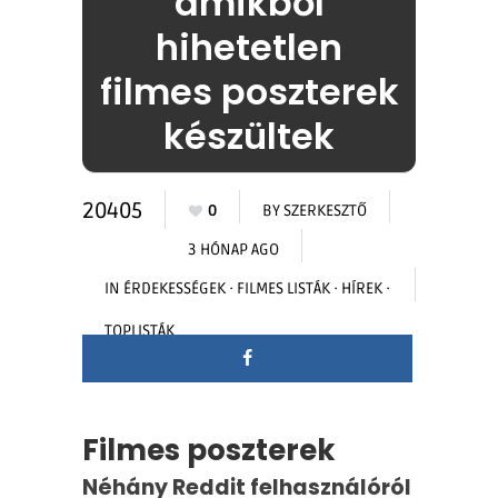
amikből
hihetetlen
filmes poszterek
készültek
20405
0
BY
SZERKESZTŐ
3 HÓNAP AGO
IN
ÉRDEKESSÉGEK
·
FILMES LISTÁK
·
HÍREK
·
TOPLISTÁK
Filmes poszterek
Néhány Reddit felhasználóról