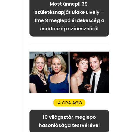
Most ünnepli 39.
születésnapját Blake Lively –
Íme 8 meglepő érdekesség a
csodaszép színésznőről
14 ÓRA AGO
10 világsztár meglepő
hasonlósága testvérével