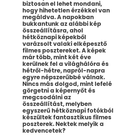
biztosan el lehet mondani,
hogy hihetetlen érzékkel van
megáldva. A napokban
bukkantunk az alábbi kép
összeállításra, ahol
hétköznapi képekből
varázsolt valaki elképesztő
filmes posztereket. A képek
már több, mint két éve
kerülnek fel a világhálóra és
hétről-hétre, napról-napra
egyre népszerűbbé válnak.
Nincs más dolgod, mint lefelé
görgetni a képernyőt és
megcsodálni az
összeállítást, melyben
egyszerű hétköznapi fotókból
készültek fantasztikus filmes
poszterek. Nektek melyik a
kedvencetek?