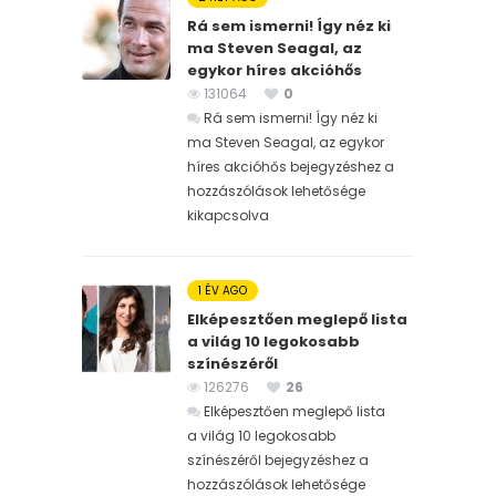
Rá sem ismerni! Így néz ki
ma Steven Seagal, az
egykor híres akcióhős
131064
0
Rá sem ismerni! Így néz ki
ma Steven Seagal, az egykor
híres akcióhős bejegyzéshez
a
hozzászólások lehetősége
kikapcsolva
1 ÉV AGO
Elképesztően meglepő lista
a világ 10 legokosabb
színészéről
126276
26
Elképesztően meglepő lista
a világ 10 legokosabb
színészéről bejegyzéshez
a
hozzászólások lehetősége