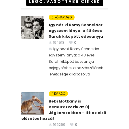
LEGOLVASOTTABB CIKKEK
8 HÓNAP AGO
Így néz ki Romy Schneider
egyszem lánya: a 48 éves
Sarah kiköpött édesanyja
194518
0
Így néz ki Romy Schneider
egyszem lánya: a 48 éves
Sarah kiköpött édesanyja
bejegyzéshez
a hozzászólások
lehetősége kikapcsolva
4 ÉV AGO
Bébi Motkány is
bemutatkozik az új
Jégkorszakban – itt az első
előzetes hozzá!
166269
0