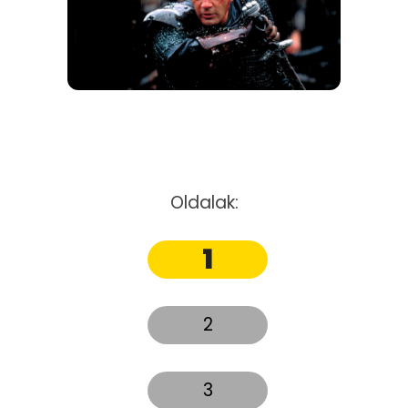
Oldalak:
1
2
3