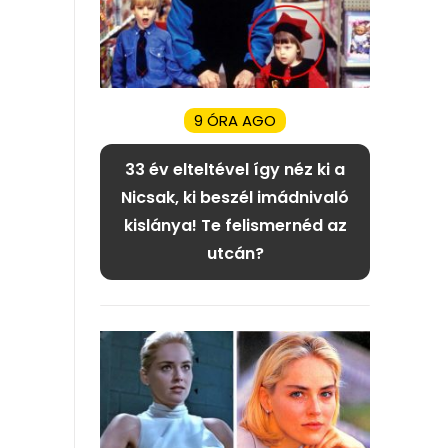
9 ÓRA AGO
33 év elteltével így néz ki a
Nicsak, ki beszél imádnivaló
kislánya! Te felismernéd az
utcán?