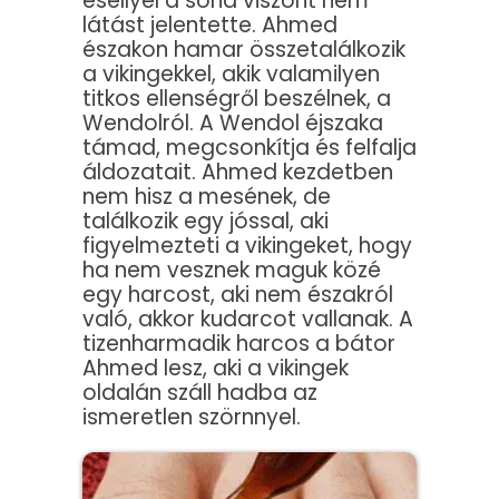
eséllyel a soha viszont nem
látást jelentette. Ahmed
északon hamar összetalálkozik
a vikingekkel, akik valamilyen
titkos ellenségről beszélnek, a
Wendolról. A Wendol éjszaka
támad, megcsonkítja és felfalja
áldozatait. Ahmed kezdetben
nem hisz a mesének, de
találkozik egy jóssal, aki
figyelmezteti a vikingeket, hogy
ha nem vesznek maguk közé
egy harcost, aki nem északról
való, akkor kudarcot vallanak. A
tizenharmadik harcos a bátor
Ahmed lesz, aki a vikingek
oldalán száll hadba az
ismeretlen szörnnyel.