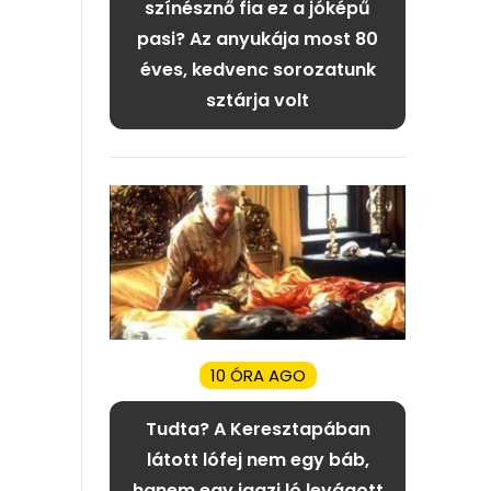
színésznő fia ez a jóképű
pasi? Az anyukája most 80
éves, kedvenc sorozatunk
sztárja volt
10 ÓRA AGO
Tudta? A Keresztapában
látott lófej nem egy báb,
hanem egy igazi ló levágott