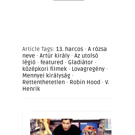
Article Tags:
13. harcos
·
A rózsa
neve
·
Artúr király
·
Az utolsó
légió
·
featured
·
Gladiátor
·
középkori filmek
·
Lovagregény
·
Mennyei királyság
·
Rettenthetetlen
·
Robin Hood
·
V.
Henrik