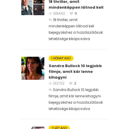
18 thriller, amit
mindenképpen látnod kell
138442
0
18 thriller, amit
mindenképpen látnod kell
bejegyzéshez
a hozzászólások
lehetősége kikapcsolva
1 HÓNAP AGO
Sandra Bullock 10 legjobb
filmje, amit kár lenne
kihagyni
132702
2
Sandra Bullock 10 legjobb
filmje, amit kár lenne kihagyni
bejegyzéshez
a hozzászólások
lehetősége kikapcsolva
2 HÉT AGO