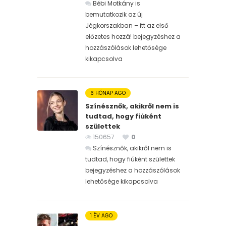
Bébi Motkány is
bemutatkozik az új
Jégkorszakban – itt az első
előzetes hozzá! bejegyzéshez
a
hozzászólások lehetősége
kikapcsolva
6 HÓNAP AGO
Színésznők, akikről nem is
tudtad, hogy fiúként
születtek
150657
0
Színésznők, akikről nem is
tudtad, hogy fiúként születtek
bejegyzéshez
a hozzászólások
lehetősége kikapcsolva
1 ÉV AGO