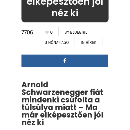
elképesztően jól
néz ki
7706
0
BY
BLUEGIRL
3 HÓNAP AGO
IN
HÍREK
Arnold
Schwarzenegger fiát
mindenki csúfolta a
túlsúlya miatt – Ma
már elképesztően jól
néz ki