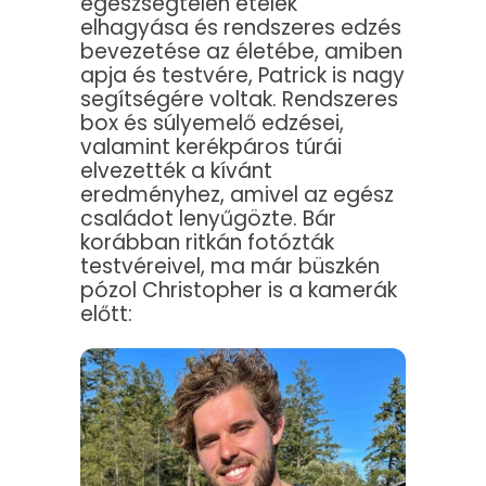
egészségtelen ételek
elhagyása és rendszeres edzés
bevezetése az életébe, amiben
apja és testvére, Patrick is nagy
segítségére voltak. Rendszeres
box és súlyemelő edzései,
valamint kerékpáros túrái
elvezették a kívánt
eredményhez, amivel az egész
családot lenyűgözte. Bár
korábban ritkán fotózták
testvéreivel, ma már büszkén
pózol Christopher is a kamerák
előtt: