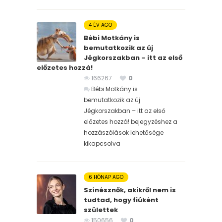
4 ÉV AGO
Bébi Motkány is
bemutatkozik az új
Jégkorszakban – itt az első
előzetes hozzá!
166267
0
Bébi Motkány is
bemutatkozik az új
Jégkorszakban – itt az első
előzetes hozzá! bejegyzéshez
a
hozzászólások lehetősége
kikapcsolva
6 HÓNAP AGO
Színésznők, akikről nem is
tudtad, hogy fiúként
születtek
150656
0