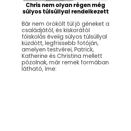
Chris nem olyan régen még
súlyos túlsúllyal rendelkezett
Bár nem örökölt túl jó géneket a
családjától, és kiskorától
főiskolás éveiig súlyos túlsúllyal
küzdött, legfrissebb fotóján,
amelyen testvérei, Patrick,
Katherine és Christina mellett
pózolnak, már remek formában
látható, íme: