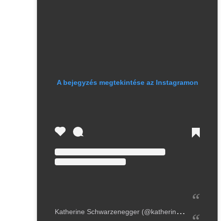
A bejegyzés megtekintése az Instagramon
K
atherine Schwarzenegger (@katherineschwarzenegger) által megosztott bejegyzés