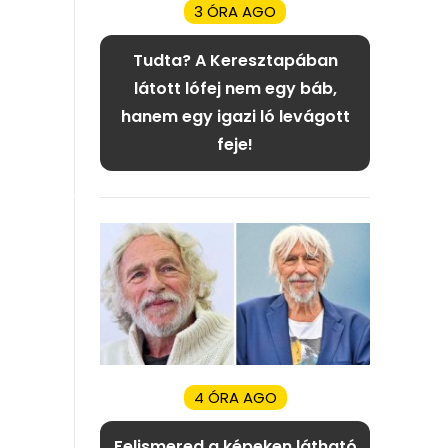
3 ÓRA AGO
Tudta? A Keresztapában
látott lófej nem egy báb,
hanem egy igazi ló levágott
feje!
4 ÓRA AGO
Felismered a képeken látható