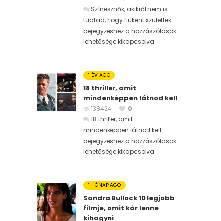
Színésznők, akikről nem is
tudtad, hogy fiúként születtek
bejegyzéshez
a hozzászólások
lehetősége kikapcsolva
1 ÉV AGO
18 thriller, amit
mindenképpen látnod kell
138424
0
18 thriller, amit
mindenképpen látnod kell
bejegyzéshez
a hozzászólások
lehetősége kikapcsolva
1 HÓNAP AGO
Sandra Bullock 10 legjobb
filmje, amit kár lenne
kihagyni