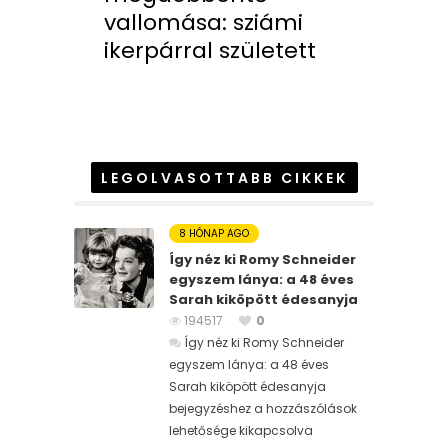
vallomása: sziámi
ikerpárral született
LEGOLVASOTTABB CIKKEK
8 HÓNAP AGO
Így néz ki Romy Schneider
egyszem lánya: a 48 éves
Sarah kiköpött édesanyja
194517
0
Így néz ki Romy Schneider
egyszem lánya: a 48 éves
Sarah kiköpött édesanyja
bejegyzéshez
a hozzászólások
lehetősége kikapcsolva