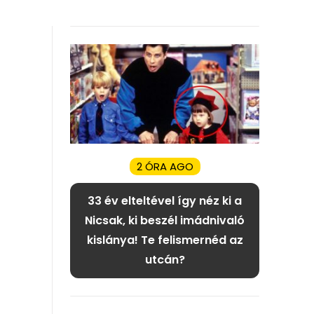
2 ÓRA AGO
33 év elteltével így néz ki a
Nicsak, ki beszél imádnivaló
kislánya! Te felismernéd az
utcán?