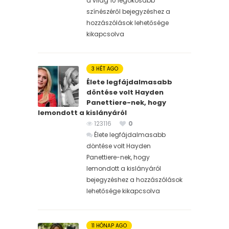
a világ 10 legokosabb
színészéről bejegyzéshez
a
hozzászólások lehetősége
kikapcsolva
3 HÉT AGO
Élete legfájdalmasabb
döntése volt Hayden
Panettiere-nek, hogy
lemondott a kislányáról
123116
0
Élete legfájdalmasabb
döntése volt Hayden
Panettiere-nek, hogy
lemondott a kislányáról
bejegyzéshez
a hozzászólások
lehetősége kikapcsolva
11 HÓNAP AGO