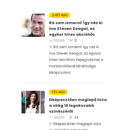
2 HÉT AGO
Rá sem ismerni! Így néz ki
ma Steven Seagal, az
egykor híres akcióhős
131069
0
Rá sem ismerni! Így néz ki
ma Steven Seagal, az egykor
híres akcióhős bejegyzéshez
a
hozzászólások lehetősége
kikapcsolva
1 ÉV AGO
Elképesztően meglepő lista
a világ 10 legokosabb
színészéről
126291
26
Elképesztően meglepő lista