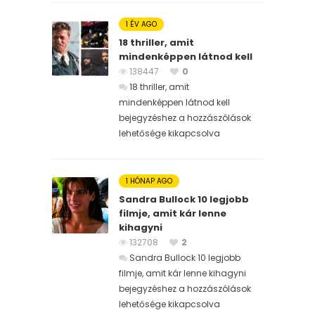
1 ÉV AGO
18 thriller, amit
mindenképpen látnod kell
138447
0
18 thriller, amit
mindenképpen látnod kell
bejegyzéshez
a hozzászólások
lehetősége kikapcsolva
1 HÓNAP AGO
Sandra Bullock 10 legjobb
filmje, amit kár lenne
kihagyni
132708
2
Sandra Bullock 10 legjobb
filmje, amit kár lenne kihagyni
bejegyzéshez
a hozzászólások
lehetősége kikapcsolva