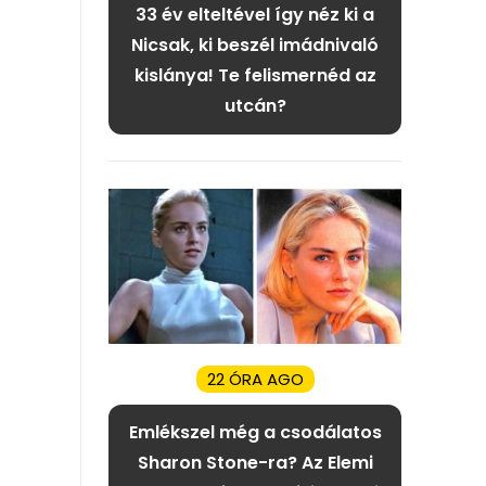
33 év elteltével így néz ki a
Nicsak, ki beszél imádnivaló
kislánya! Te felismernéd az
utcán?
22 ÓRA AGO
Emlékszel még a csodálatos
Sharon Stone-ra? Az Elemi