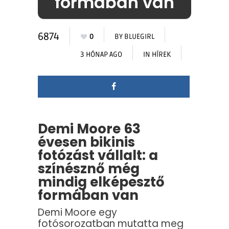
formában van
6874
0
BY
BLUEGIRL
3 HÓNAP AGO
IN
HÍREK
Demi Moore 63
évesen bikinis
fotózást vállalt: a
színésznő még
mindig elképesztő
formában van
Demi Moore egy
fotósorozatban mutatta meg