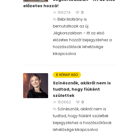
előzetes hozzá!
166274
0
Bébi Motkány is
bemutatkozik az új
Jégkorszakban – itt az első
előzetes hozzá! bejegyzéshez
a
hozzászólások lehetősége
kikapcsolva
6 HÓNAP AGO
Színésznők, akikről nem is
tudtad, hogy fiúként
születtek
150662
0
Színésznők, akikről nem is
tudtad, hogy fiúként születtek
bejegyzéshez
a hozzászólások
lehetősége kikapcsolva