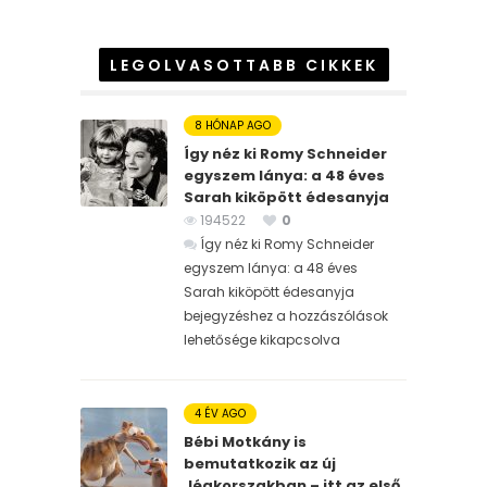
LEGOLVASOTTABB CIKKEK
8 HÓNAP AGO
Így néz ki Romy Schneider
egyszem lánya: a 48 éves
Sarah kiköpött édesanyja
194522
0
Így néz ki Romy Schneider
egyszem lánya: a 48 éves
Sarah kiköpött édesanyja
bejegyzéshez
a hozzászólások
lehetősége kikapcsolva
4 ÉV AGO
Bébi Motkány is
bemutatkozik az új
Jégkorszakban – itt az első