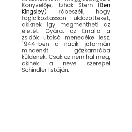
Könyvelője, Itzhak Stern (
Ben
Kingsley
) rábeszéli, hogy
foglalkoztasson üldözötteket,
akiknek így megmentheti az
életét. Gyára, az Emalia a
zsidók utolsó menedéke lesz.
1944-ben a nácik jóformán
mindenkit gázkamrába
küldenek. Csak az nem hal meg,
akinek a neve szerepel
Schindler listáján.