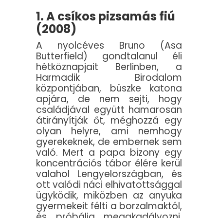
1. A csíkos pizsamás fiú
(2008)
A nyolcéves Bruno (Asa
Butterfield) gondtalanul éli
hétköznapjait Berlinben, a
Harmadik Birodalom
központjában, büszke katona
apjára, de nem sejti, hogy
családjával együtt hamarosan
átirányítják őt, méghozzá egy
olyan helyre, ami nemhogy
gyerekeknek, de embernek sem
való. Mert a papa bizony egy
koncentrációs tábor élére kerül
valahol Lengyelországban, és
ott valódi náci elhivatottsággal
ügyködik, miközben az anyuka
gyermekeit félti a borzalmaktól,
és próbálja megakadályozni,