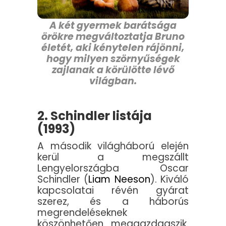
A két gyermek barátsága
örökre megváltoztatja Bruno
életét, aki kénytelen rájönni,
hogy milyen szörnyűségek
zajlanak a körülötte lévő
világban.
2. Schindler listája
(1993)
A második világháború elején
kerül a megszállt
Lengyelországba Oscar
Schindler (
Liam Neeson
). Kiváló
kapcsolatai révén gyárat
szerez, és a háborús
megrendeléseknek
köszönhetően meggazdagszik.