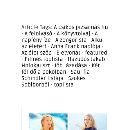
Article Tags:
A csíkos pizsamás fiú
·
A felolvasó
·
A könyvtolvaj
·
A
napfény íze
·
A zongorista
·
Alku
az életért
·
Anna Frank naplója
·
Az élet szép
·
Életvonat
·
featured
·
Filmes toplista
·
Hazudós Jakab
·
Holokauszt
·
Jób lázadása
·
Két
félidő a pokolban
·
Saul fia
·
Schindler listája
·
Szökés
Sobiborból
·
toplista