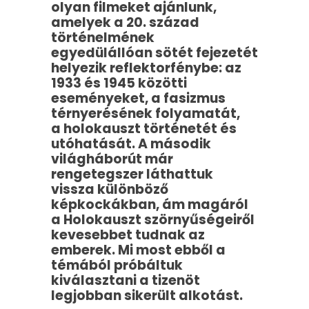
olyan filmeket ajánlunk,
amelyek a 20. század
történelmének
egyedülállóan sötét fejezetét
helyezik reflektorfénybe: az
1933 és 1945 közötti
eseményeket, a fasizmus
térnyerésének folyamatát,
a holokauszt történetét és
utóhatását. A második
világháborút már
rengetegszer láthattuk
vissza különböző
képkockákban, ám magáról
a Holokauszt szörnyűségeiről
kevesebbet tudnak az
emberek. Mi most ebből a
témából próbáltuk
kiválasztani a tizenöt
legjobban sikerült alkotást.