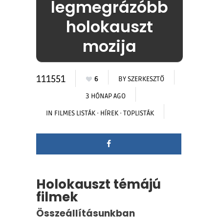
legmegrázóbb
holokauszt
mozija
111551
6
BY
SZERKESZTŐ
3 HÓNAP AGO
IN
FILMES LISTÁK
·
HÍREK
·
TOPLISTÁK
Holokauszt témájú
filmek
Összeállításunkban