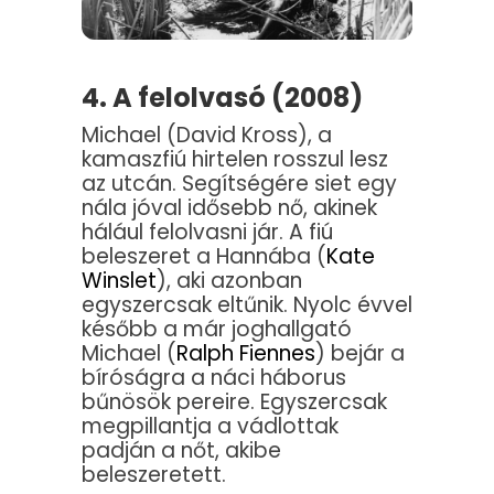
4. A felolvasó (2008)
Michael (David Kross), a
kamaszfiú hirtelen rosszul lesz
az utcán. Segítségére siet egy
nála jóval idősebb nő, akinek
hálául felolvasni jár. A fiú
beleszeret a Hannába (
Kate
Winslet
), aki azonban
egyszercsak eltűnik. Nyolc évvel
később a már joghallgató
Michael (
Ralph Fiennes
) bejár a
bíróságra a náci háborus
bűnösök pereire. Egyszercsak
megpillantja a vádlottak
padján a nőt, akibe
beleszeretett.