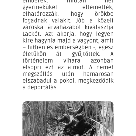
emberek, miután hét
gyermeküket eltemették,
elhatározzák, hogy örökbe
fogadnak valakit. Jób a közeli
városka árvaházából kiválasztja
Lackót. Azt akarja, hogy legyen
kire hagynia majd a vagyont, amit
– hitben és emberségben -, egész
életükön át gyűjtöttek. A
történelem vihara azonban
elsöpri ezt az álmot. A német
megszállás után hamarosan
elszabadul a pokol, megkezdődik
a deportálás.