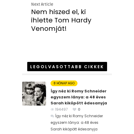
Next Article
Nem hiszed el, ki
ihlette Tom Hardy
Venomját!
LEGOLVASOTTABB CIKKEK
8 HÓNAP AGO
Így néz ki Romy Schneider
egyszem lánya: a 48 éves
Sarah kiköpött édesanyja
194497
0
Így néz ki Romy Schneider
egyszem lánya: a 48 éves
Sarah kiköpött édesanyja