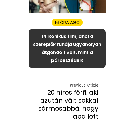
16 ÓRA AGO
14 ikonikus film, ahol a
szereplők ruhája ugyanolyan
átgondolt volt, mint a
párbeszédeik
Previous Article
20 híres férfi, aki
azután vált sokkal
sármosabbá, hogy
apa lett