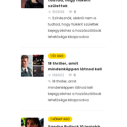
tudtad, hogy fiúként
születtek
150639
0
Színésznők, akikről nem is
tudtad, hogy fiúként születtek
bejegyzéshez
a hozzászólások
lehetősége kikapcsolva
1 ÉV AGO
18 thriller, amit
mindenképpen látnod kell
138402
0
18 thriller, amit
mindenképpen látnod kell
bejegyzéshez
a hozzászólások
lehetősége kikapcsolva
1 HÓNAP AGO
Sandra Bullock 10 legjobb