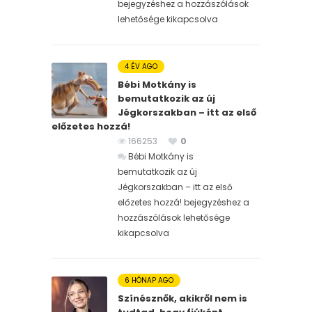
bejegyzéshez
a hozzászólások
lehetősége kikapcsolva
4 ÉV AGO
Bébi Motkány is
bemutatkozik az új
Jégkorszakban – itt az első
előzetes hozzá!
166253
0
Bébi Motkány is
bemutatkozik az új
Jégkorszakban – itt az első
előzetes hozzá! bejegyzéshez
a
hozzászólások lehetősége
kikapcsolva
6 HÓNAP AGO
Színésznők, akikről nem is