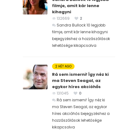
filmje, amit kár lenne
kihagyni
132669
2
Sandra Bullock 10 legjobb
filmje, amit kár lenne kihagyni
bejegyzéshez
a hozzászólások
lehetősége kikapcsolva
2 HÉT AGO
Rá sem ismerni! Így néz ki
ma Steven Seagal, az
egykor híres akcióhős
131045
0
Rá sem ismerni! Így néz ki
ma Steven Seagal, az egykor
híres akcióhős bejegyzéshez
a
hozzászólások lehetősége
kikapcsolva