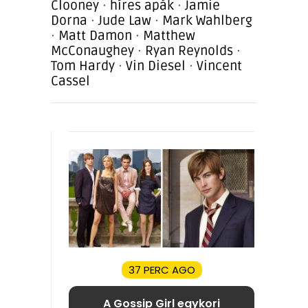
Clooney
·
híres apák
·
Jamie
Dorna
·
Jude Law
·
Mark Wahlberg
·
Matt Damon
·
Matthew
McConaughey
·
Ryan Reynolds
·
Tom Hardy
·
Vin Diesel
·
Vincent
Cassel
37 PERC AGO
A Gossip Girl egykori