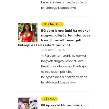
bejegyzéshez
a hozzászólások
lehetősége kikapcsolva
10 HÓNAP AGO
Rá sem ismerünk! Az egykor
nagyon dögös Jennifer Love
Hewitt ma elhanyagolt
külsejű és felszedett pár kilót
122623
0
Rá sem ismerünk! Az egykor
nagyon dögös Jennifer Love
Hewitt ma elhanyagolt külsejű
és felszedett pár kilót
bejegyzéshez
a hozzászólások
lehetősége kikapcsolva
2 ÉV AGO
Elképesztő filmes hibák,