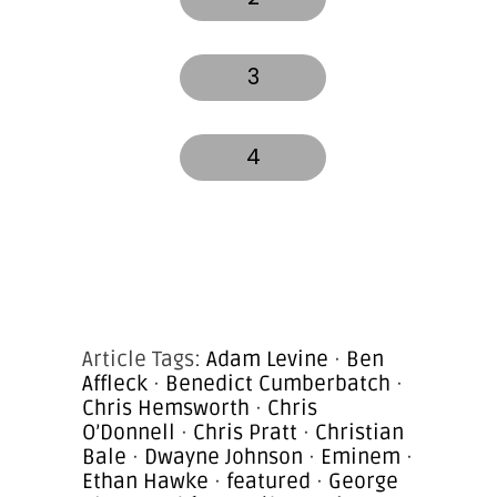
3
4
Article Tags:
Adam Levine
·
Ben
Affleck
·
Benedict Cumberbatch
·
Chris Hemsworth
·
Chris
O’Donnell
·
Chris Pratt
·
Christian
Bale
·
Dwayne Johnson
·
Eminem
·
Ethan Hawke
·
featured
·
George