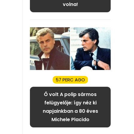
volna!
57 PERC AGO
Ő volt A polip sármos
felügyelője: így néz ki
napjainkban a 80 éves
Michele Placido