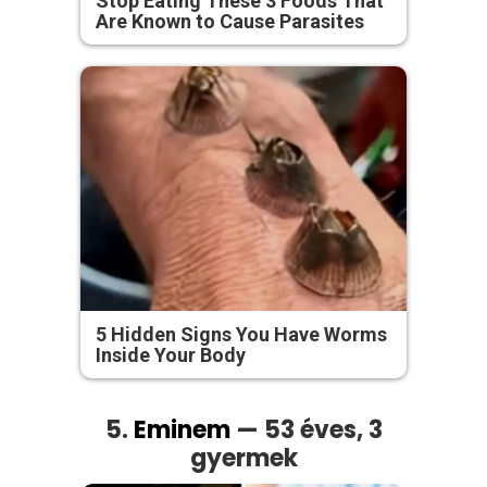
Stop Eating These 3 Foods That
Are Known to Cause Parasites
5 Hidden Signs You Have Worms
Inside Your Body
5.
Eminem
— 53 éves, 3
gyermek