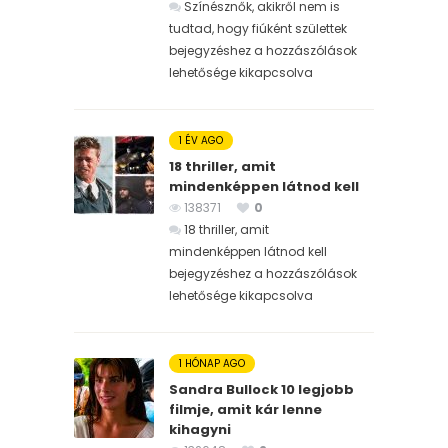
Színésznők, akikről nem is
tudtad, hogy fiúként születtek
bejegyzéshez
a hozzászólások
lehetősége kikapcsolva
1 ÉV AGO
18 thriller, amit
mindenképpen látnod kell
138371
0
18 thriller, amit
mindenképpen látnod kell
bejegyzéshez
a hozzászólások
lehetősége kikapcsolva
1 HÓNAP AGO
Sandra Bullock 10 legjobb
filmje, amit kár lenne
kihagyni