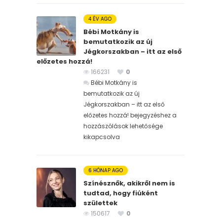
4 ÉV AGO
Bébi Motkány is
bemutatkozik az új
Jégkorszakban – itt az első
előzetes hozzá!
166231
0
Bébi Motkány is
bemutatkozik az új
Jégkorszakban – itt az első
előzetes hozzá! bejegyzéshez
a
hozzászólások lehetősége
kikapcsolva
6 HÓNAP AGO
Színésznők, akikről nem is
tudtad, hogy fiúként
születtek
150617
0