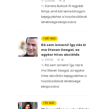
132648
2
Sandra Bullock 10 legjobb
filmje, amit kár lenne kihagyni
bejegyzéshez
a hozzászólások
lehetősége kikapcsolva
1 HÉT AGO
Rá sem ismerni! Így néz ki
ma Steven Seagal, az
egykor híres akcióhős
131016
0
Rá sem ismerni! Így néz ki
ma Steven Seagal, az egykor
híres akcióhős bejegyzéshez
a
hozzászólások lehetősége
kikapcsolva
1 ÉV AGO