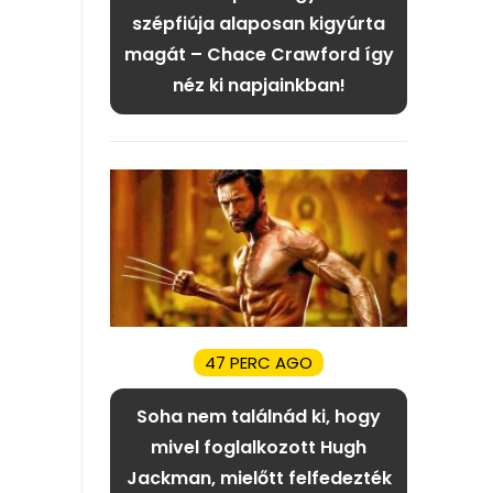
szépfiúja alaposan kigyúrta
magát – Chace Crawford így
néz ki napjainkban!
47 PERC AGO
Soha nem találnád ki, hogy
mivel foglalkozott Hugh
Jackman, mielőtt felfedezték