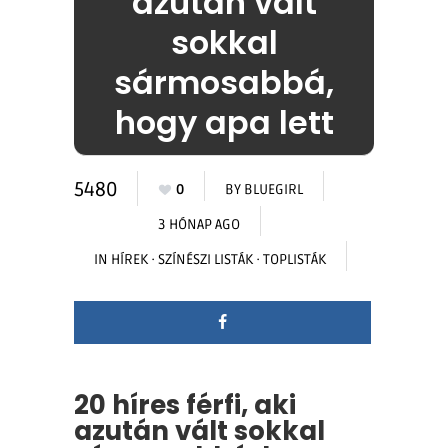
azután vált
sokkal
sármosabbá,
hogy apa lett
5480
0
BY
BLUEGIRL
3 HÓNAP AGO
IN
HÍREK
·
SZÍNÉSZI LISTÁK
·
TOPLISTÁK
20 híres férfi, aki
azután vált sokkal