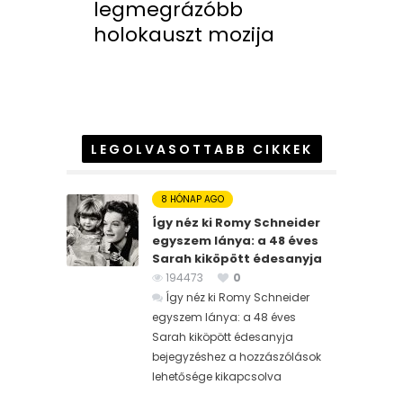
legmegrázóbb
holokauszt mozija
LEGOLVASOTTABB CIKKEK
8 HÓNAP AGO
Így néz ki Romy Schneider
egyszem lánya: a 48 éves
Sarah kiköpött édesanyja
194473
0
Így néz ki Romy Schneider
egyszem lánya: a 48 éves
Sarah kiköpött édesanyja
bejegyzéshez
a hozzászólások
lehetősége kikapcsolva