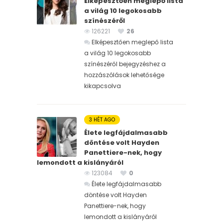
Elképesztően meglepő lista
a világ 10 legokosabb
színészéről
126221
26
Elképesztően meglepő lista
a világ 10 legokosabb
színészéről bejegyzéshez
a
hozzászólások lehetősége
kikapcsolva
3 HÉT AGO
Élete legfájdalmasabb
döntése volt Hayden
Panettiere-nek, hogy
lemondott a kislányáról
123084
0
Élete legfájdalmasabb
döntése volt Hayden
Panettiere-nek, hogy
lemondott a kislányáról