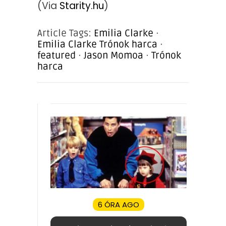
(Via
Starity.hu
)
Article Tags:
Emilia Clarke
·
Emilia Clarke Trónok harca
·
featured
·
Jason Momoa
·
Trónok
harca
6 ÓRA AGO