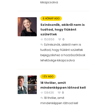
kikapcsolva
6 HÓNAP AGO
Színésznők, akikről nem is
tudtad, hogy fiúként
születtek
150656
0
Színésznők, akikről nem is
tudtad, hogy fiúként születtek
bejegyzéshez
a hozzászólások
lehetősége kikapcsolva
1 ÉV AGO
18 thriller, amit
mindenképpen látnod kell
138436
0
18 thriller, amit
mindenképpen látnod kell