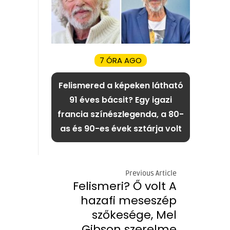
7 ÓRA AGO
Felismered a képeken látható
91 éves bácsit? Egy igazi
francia színészlegenda, a 80-
as és 90-es évek sztárja volt
Previous Article
Felismeri? Ő volt A
hazafi meseszép
szőkesége, Mel
Gibson szerelme