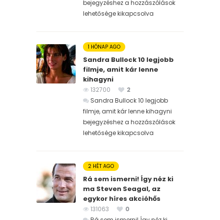
bejegyzéshez
a hozzászólások
lehetősége kikapcsolva
1 HÓNAP AGO
Sandra Bullock 10 legjobb
filmje, amit kár lenne
kihagyni
132700
2
Sandra Bullock 10 legjobb
filmje, amit kár lenne kihagyni
bejegyzéshez
a hozzászólások
lehetősége kikapcsolva
2 HÉT AGO
Rá sem ismerni! Így néz ki
ma Steven Seagal, az
egykor híres akcióhős
131063
0
Rá sem ismerni! Így néz ki