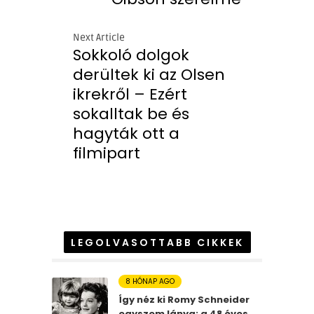
Next Article
Sokkoló dolgok
derültek ki az Olsen
ikrekről – Ezért
sokalltak be és
hagyták ott a
filmipart
LEGOLVASOTTABB CIKKEK
8 HÓNAP AGO
Így néz ki Romy Schneider
egyszem lánya: a 48 éves