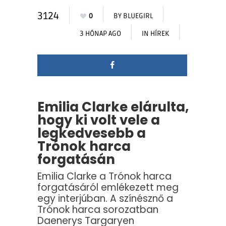
3124
0
BY
BLUEGIRL
3 HÓNAP AGO
IN
HÍREK
Emilia Clarke elárulta,
hogy ki volt vele a
legkedvesebb a
Trónok harca
forgatásán
Emilia Clarke a Trónok harca
forgatásáról emlékezett meg
egy interjúban. A színésznő a
Trónok harca sorozatban
Daenerys Targaryen