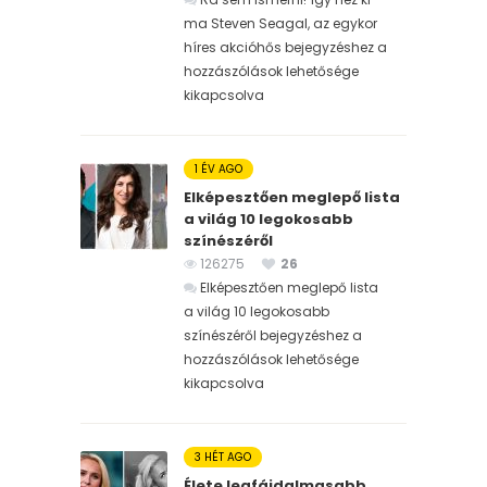
ma Steven Seagal, az egykor
híres akcióhős bejegyzéshez
a
hozzászólások lehetősége
kikapcsolva
1 ÉV AGO
Elképesztően meglepő lista
a világ 10 legokosabb
színészéről
126275
26
Elképesztően meglepő lista
a világ 10 legokosabb
színészéről bejegyzéshez
a
hozzászólások lehetősége
kikapcsolva
3 HÉT AGO
Élete legfájdalmasabb