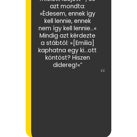
azt mondta:
»Édesem, ennek így
kell lennie, ennek
nem így kell lennie…«
Mindig azt kérdezte
a stábtól: »[Emilia]
kaphatna egy ki…ott
köntöst? Hiszen
didereg!«”