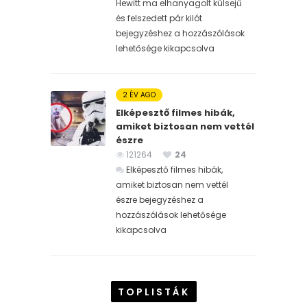
Hewitt ma elhanyagolt külsejű
és felszedett pár kilót
bejegyzéshez
a hozzászólások
lehetősége kikapcsolva
2 ÉV AGO
Elképesztő filmes hibák,
amiket biztosan nem vettél
észre
121264
24
Elképesztő filmes hibák,
amiket biztosan nem vettél
észre bejegyzéshez
a
hozzászólások lehetősége
kikapcsolva
TOPLISTÁK