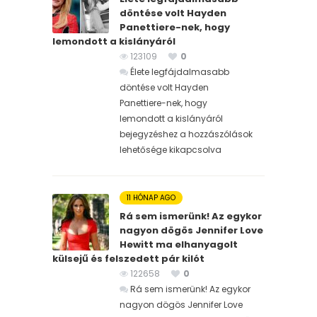
döntése volt Hayden
Panettiere-nek, hogy
lemondott a kislányáról
123109
0
Élete legfájdalmasabb
döntése volt Hayden
Panettiere-nek, hogy
lemondott a kislányáról
bejegyzéshez
a hozzászólások
lehetősége kikapcsolva
11 HÓNAP AGO
Rá sem ismerünk! Az egykor
nagyon dögös Jennifer Love
Hewitt ma elhanyagolt
külsejű és felszedett pár kilót
122658
0
Rá sem ismerünk! Az egykor
nagyon dögös Jennifer Love