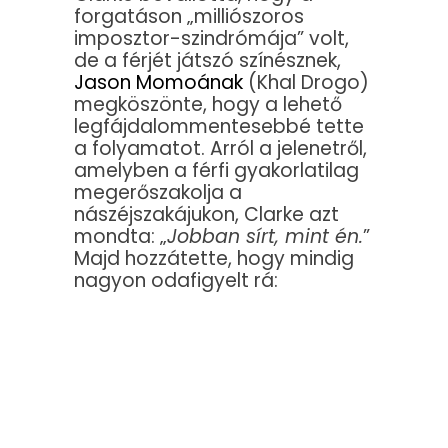
forgatáson „milliószoros
imposztor-szindrómája” volt,
de a férjét játszó színésznek,
Jason Momoának
(Khal Drogo)
megköszönte, hogy a lehető
legfájdalommentesebbé tette
a folyamatot. Arról a jelenetről,
amelyben a férfi gyakorlatilag
megerőszakolja a
nászéjszakájukon, Clarke azt
mondta: „
Jobban sírt, mint én.
”
Majd hozzátette, hogy mindig
nagyon odafigyelt rá: