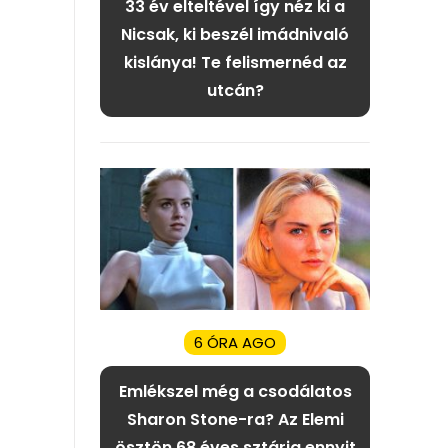
33 év elteltével így néz ki a
Nicsak, ki beszél imádnivaló
kislánya! Te felismernéd az
utcán?
6 ÓRA AGO
Emlékszel még a csodálatos
Sharon Stone-ra? Az Elemi
ösztön 68 éves sztárja ennyit