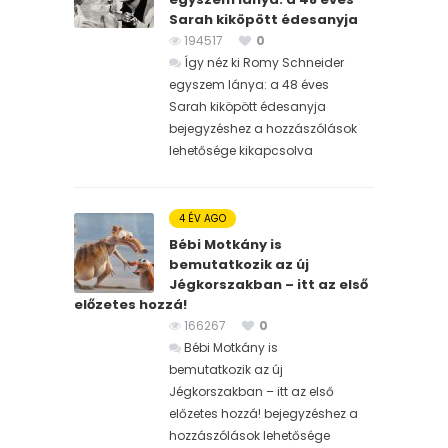
Sarah kiköpött édesanyja
194517
0
Így néz ki Romy Schneider
egyszem lánya: a 48 éves
Sarah kiköpött édesanyja
bejegyzéshez
a hozzászólások
lehetősége kikapcsolva
4 ÉV AGO
Bébi Motkány is
bemutatkozik az új
Jégkorszakban – itt az első
előzetes hozzá!
166267
0
Bébi Motkány is
bemutatkozik az új
Jégkorszakban – itt az első
előzetes hozzá! bejegyzéshez
a
hozzászólások lehetősége