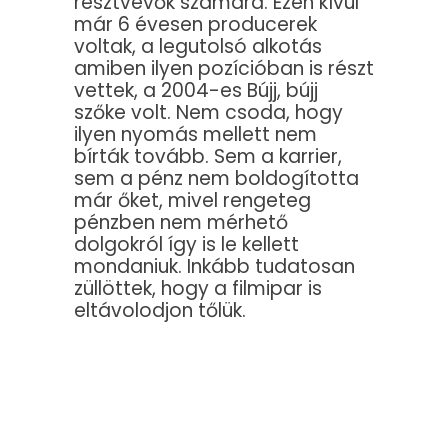
résztvevők számára. Ezen kívül
már 6 évesen producerek
voltak, a legutolsó alkotás
amiben ilyen pozícióban is részt
vettek, a 2004-es Bújj, bújj
szőke volt. Nem csoda, hogy
ilyen nyomás mellett nem
bírták tovább. Sem a karrier,
sem a pénz nem boldogította
már őket, mivel rengeteg
pénzben nem mérhető
dolgokról így is le kellett
mondaniuk. Inkább tudatosan
züllöttek, hogy a filmipar is
eltávolodjon tőlük.