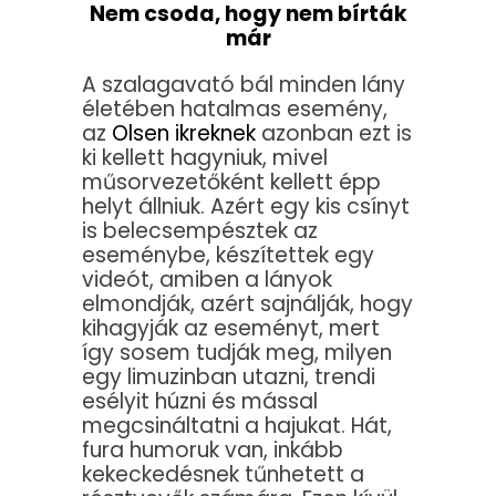
Nem csoda, hogy nem bírták
már
A szalagavató bál minden lány
életében hatalmas esemény,
az
Olsen ikreknek
azonban ezt is
ki kellett hagyniuk, mivel
műsorvezetőként kellett épp
helyt állniuk. Azért egy kis csínyt
is belecsempésztek az
eseménybe, készítettek egy
videót, amiben a lányok
elmondják, azért sajnálják, hogy
kihagyják az eseményt, mert
így sosem tudják meg, milyen
egy limuzinban utazni, trendi
esélyit húzni és mással
megcsináltatni a hajukat. Hát,
fura humoruk van, inkább
kekeckedésnek tűnhetett a