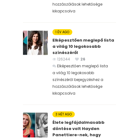
hozzászólások lehetősége
kikapcsolva
1 ÉV AGO
Elképesztően meglepő lista
a világ 10 legokosabb
színészéről
126244
26
Elképesztően meglepő lista
a világ 10 legokosabb
színészéről bejegyzéshez
a
hozzászólások lehetősége
kikapcsolva
3 HÉT AGO
Élete legfájdalmasabb
döntése volt Hayden
Panettiere-nek, hogy