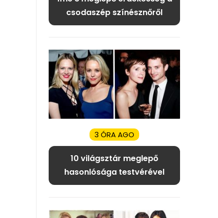
csodaszép színésznőről
3 ÓRA AGO
10 világsztár meglepő
hasonlósága testvérével