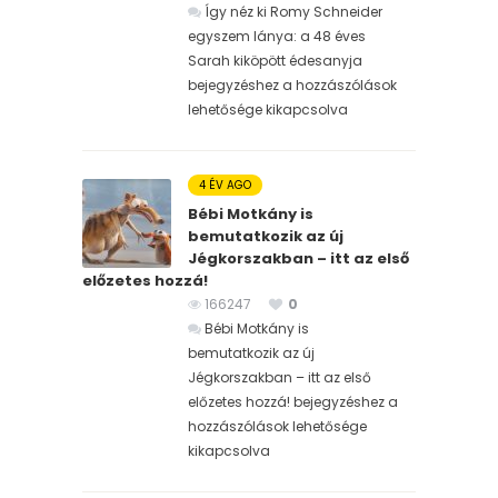
Így néz ki Romy Schneider
egyszem lánya: a 48 éves
Sarah kiköpött édesanyja
bejegyzéshez
a hozzászólások
lehetősége kikapcsolva
4 ÉV AGO
Bébi Motkány is
bemutatkozik az új
Jégkorszakban – itt az első
előzetes hozzá!
166247
0
Bébi Motkány is
bemutatkozik az új
Jégkorszakban – itt az első
előzetes hozzá! bejegyzéshez
a
hozzászólások lehetősége
kikapcsolva