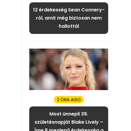
12 érdekesség Sean Connery-
ról, amit még biztosan nem
hallottál
2 ÓRA AGO
Most ünnepli 39.
születésnapját Blake Lively –
Íme 8 meglepő érdekesség a