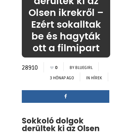
derültek ki az
Olsen ikrekről –
Ezért sokalltak
be és hagyták
ott a filmipart
28910
0
BY
BLUEGIRL
3 HÓNAP AGO
IN
HÍREK
Sokkoló dolgok
derültek ki az Olsen