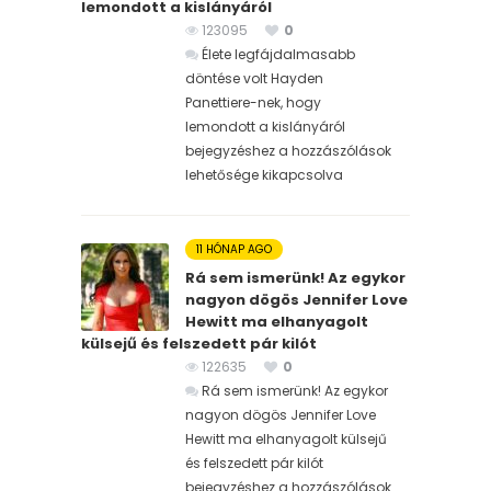
lemondott a kislányáról
123095
0
Élete legfájdalmasabb
döntése volt Hayden
Panettiere-nek, hogy
lemondott a kislányáról
bejegyzéshez
a hozzászólások
lehetősége kikapcsolva
11 HÓNAP AGO
Rá sem ismerünk! Az egykor
nagyon dögös Jennifer Love
Hewitt ma elhanyagolt
külsejű és felszedett pár kilót
122635
0
Rá sem ismerünk! Az egykor
nagyon dögös Jennifer Love
Hewitt ma elhanyagolt külsejű
és felszedett pár kilót
bejegyzéshez
a hozzászólások