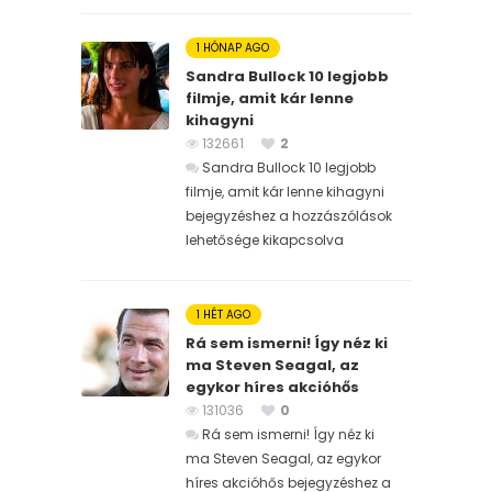
1 HÓNAP AGO
Sandra Bullock 10 legjobb
filmje, amit kár lenne
kihagyni
132661
2
Sandra Bullock 10 legjobb
filmje, amit kár lenne kihagyni
bejegyzéshez
a hozzászólások
lehetősége kikapcsolva
1 HÉT AGO
Rá sem ismerni! Így néz ki
ma Steven Seagal, az
egykor híres akcióhős
131036
0
Rá sem ismerni! Így néz ki
ma Steven Seagal, az egykor
híres akcióhős bejegyzéshez
a