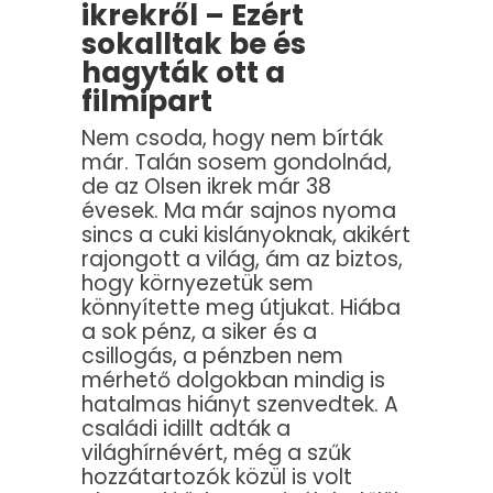
ikrekről – Ezért
sokalltak be és
hagyták ott a
filmipart
Nem csoda, hogy nem bírták
már. Talán sosem gondolnád,
de az Olsen ikrek már 38
évesek. Ma már sajnos nyoma
sincs a cuki kislányoknak, akikért
rajongott a világ, ám az biztos,
hogy környezetük sem
könnyítette meg útjukat. Hiába
a sok pénz, a siker és a
csillogás, a pénzben nem
mérhető dolgokban mindig is
hatalmas hiányt szenvedtek. A
családi idillt adták a
világhírnévért, még a szűk
hozzátartozók közül is volt