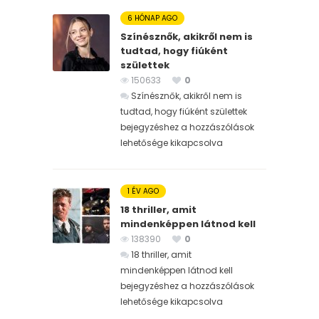
6 HÓNAP AGO
Színésznők, akikről nem is
tudtad, hogy fiúként
születtek
150633
0
Színésznők, akikről nem is
tudtad, hogy fiúként születtek
bejegyzéshez
a hozzászólások
lehetősége kikapcsolva
1 ÉV AGO
18 thriller, amit
mindenképpen látnod kell
138390
0
18 thriller, amit
mindenképpen látnod kell
bejegyzéshez
a hozzászólások
lehetősége kikapcsolva