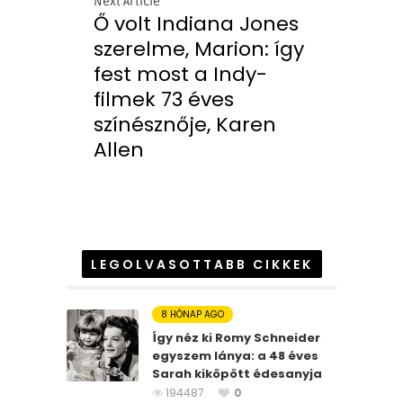
Next Article
Ő volt Indiana Jones
szerelme, Marion: így
fest most a Indy-
filmek 73 éves
színésznője, Karen
Allen
LEGOLVASOTTABB CIKKEK
8 HÓNAP AGO
Így néz ki Romy Schneider
egyszem lánya: a 48 éves
Sarah kiköpött édesanyja
194487
0