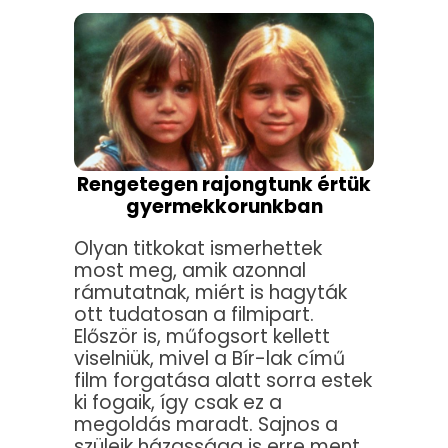
Rengetegen rajongtunk értük
gyermekkorunkban
Olyan titkokat ismerhettek
most meg, amik azonnal
rámutatnak, miért is hagyták
ott tudatosan a filmipart.
Először is, műfogsort kellett
viselniük, mivel a Bír-lak című
film forgatása alatt sorra estek
ki fogaik, így csak ez a
megoldás maradt. Sajnos a
szüleik házassága is erre ment