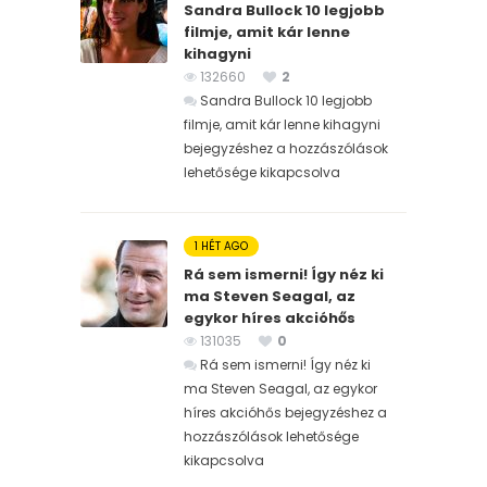
Sandra Bullock 10 legjobb
filmje, amit kár lenne
kihagyni
132660
2
Sandra Bullock 10 legjobb
filmje, amit kár lenne kihagyni
bejegyzéshez
a hozzászólások
lehetősége kikapcsolva
1 HÉT AGO
Rá sem ismerni! Így néz ki
ma Steven Seagal, az
egykor híres akcióhős
131035
0
Rá sem ismerni! Így néz ki
ma Steven Seagal, az egykor
híres akcióhős bejegyzéshez
a
hozzászólások lehetősége
kikapcsolva