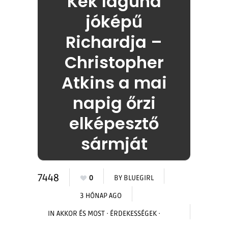
Kék lagúna
jóképű
Richardja –
Christopher
Atkins a mai
napig őrzi
elképesztő
sármját
7448
0
BY
BLUEGIRL
3 HÓNAP AGO
IN
AKKOR ÉS MOST
·
ÉRDEKESSÉGEK
·