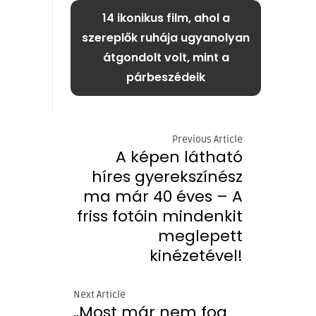
14 ikonikus film, ahol a
szereplők ruhája ugyanolyan
átgondolt volt, mint a
párbeszédeik
Previous Article
A képen látható
híres gyerekszínész
ma már 40 éves – A
friss fotóin mindenkit
meglepett
kinézetével!
Next Article
„Most már nem fog