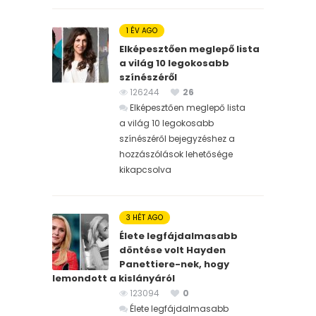
1 ÉV AGO
Elképesztően meglepő lista
a világ 10 legokosabb
színészéről
126244
26
Elképesztően meglepő lista
a világ 10 legokosabb
színészéről bejegyzéshez
a
hozzászólások lehetősége
kikapcsolva
3 HÉT AGO
Élete legfájdalmasabb
döntése volt Hayden
Panettiere-nek, hogy
lemondott a kislányáról
123094
0
Élete legfájdalmasabb