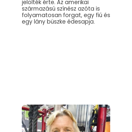
jelölték érte. Az amerikai
származású színész azóta is
folyamatosan forgat, egy fiú és
egy lány büszke édesapja.