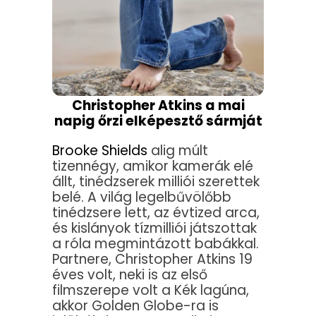
Christopher Atkins a mai
napig őrzi elképesztő sármját
Brooke Shields
alig múlt
tizennégy, amikor kamerák elé
állt, tinédzserek milliói szerettek
belé. A világ legelbűvölőbb
tinédzsere lett, az évtized arca,
és kislányok tízmilliói játszottak
a róla megmintázott babákkal.
Partnere, Christopher Atkins 19
éves volt, neki is az első
filmszerepe volt a Kék lagúna,
akkor Golden Globe-ra is