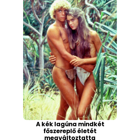
A kék lagúna mindkét
főszereplő életét
megváltoztatta