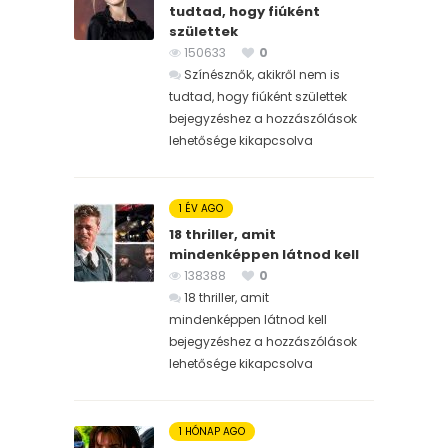
tudtad, hogy fiúként
születtek
150633
0
Színésznők, akikről nem is
tudtad, hogy fiúként születtek
bejegyzéshez
a hozzászólások
lehetősége kikapcsolva
1 ÉV AGO
18 thriller, amit
mindenképpen látnod kell
138388
0
18 thriller, amit
mindenképpen látnod kell
bejegyzéshez
a hozzászólások
lehetősége kikapcsolva
1 HÓNAP AGO