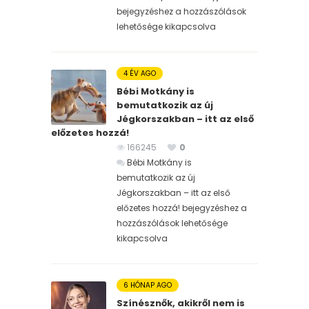
bejegyzéshez
a hozzászólások
lehetősége kikapcsolva
4 ÉV AGO
Bébi Motkány is
bemutatkozik az új
Jégkorszakban – itt az első
előzetes hozzá!
166245
0
Bébi Motkány is
bemutatkozik az új
Jégkorszakban – itt az első
előzetes hozzá! bejegyzéshez
a
hozzászólások lehetősége
kikapcsolva
6 HÓNAP AGO
Színésznők, akikről nem is