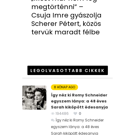
megtörténni” –
Csuja Imre gyászolja
Scherer Pétert, közös
tervük maradt félbe
LEGOLVASOTTABB CIKKEK
8 HÓNAP AGO
Így néz ki Romy Schneider
egyszem lánya: a 48 éves
Sarah kiköpött édesanyja
194486
0
Így néz ki Romy Schneider
egyszem lánya: a 48 éves
Sarah kiköpött édesanyja