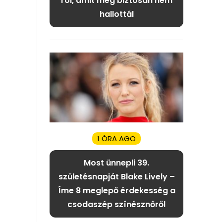
ról, amit még biztosan nem
hallottál
1 ÓRA AGO
Most ünnepli 39.
születésnapját Blake Lively –
Íme 8 meglepő érdekesség a
csodaszép színésznőről