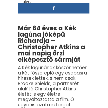
HÍREK
Már 64 éves a Kék
lagúna jóképű
Richardja –
Christopher Atkins a
mai napig őrzi
elképesztő sármját
A Kék lagúnának köszönhetően
a két főszereplő egy csapásra
híresek lettek, s nem csak
Brooke Shields, a partnerét
alakító Christopher Atkins
életét is egy életre
megváltoztatta a film. Ő
ugyanis azóta is forgat.