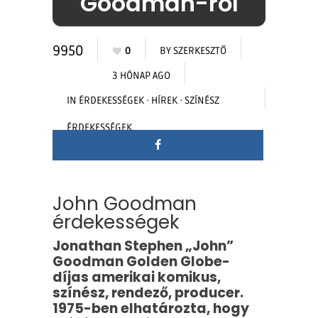
Goodman-ről
9950
0
BY
SZERKESZTŐ
3 HÓNAP AGO
IN
ÉRDEKESSÉGEK
·
HÍREK
·
SZÍNÉSZ
ÉRDEKESSÉGEK
John Goodman
érdekességek
Jonathan Stephen „John”
Goodman Golden Globe-
díjas amerikai komikus,
színész, rendező, producer.
1975-ben elhatározta, hogy