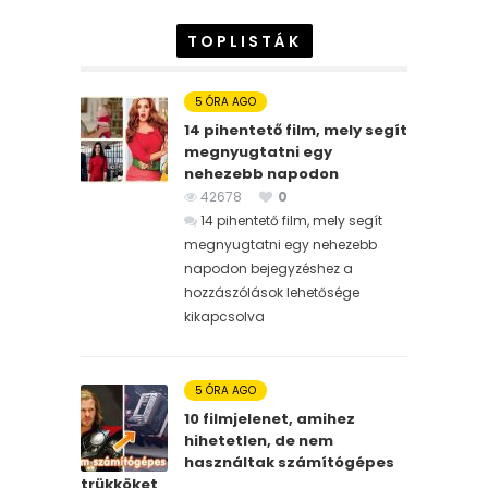
TOPLISTÁK
5 ÓRA AGO
14 pihentető film, mely segít
megnyugtatni egy
nehezebb napodon
42678
0
14 pihentető film, mely segít
megnyugtatni egy nehezebb
napodon bejegyzéshez
a
hozzászólások lehetősége
kikapcsolva
5 ÓRA AGO
10 filmjelenet, amihez
hihetetlen, de nem
használtak számítógépes
trükköket