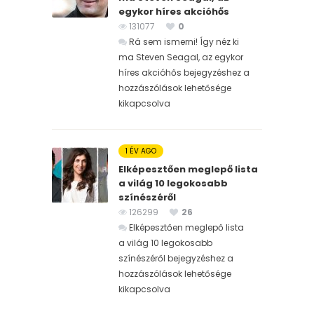
egykor híres akcióhős
131077
0
Rá sem ismerni! Így néz ki
ma Steven Seagal, az egykor
híres akcióhős bejegyzéshez
a
hozzászólások lehetősége
kikapcsolva
1 ÉV AGO
Elképesztően meglepő lista
a világ 10 legokosabb
színészéről
126299
26
Elképesztően meglepő lista
a világ 10 legokosabb
színészéről bejegyzéshez
a
hozzászólások lehetősége
kikapcsolva