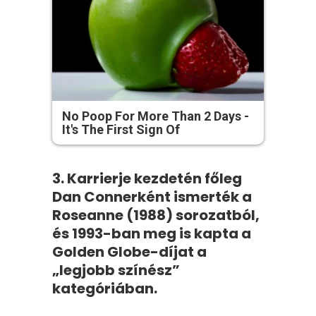
No Poop For More Than 2 Days -
It's The First Sign Of
3. Karrierje kezdetén főleg
Dan Connerként ismerték a
Roseanne (1988) sorozatból,
és 1993-ban meg is kapta a
Golden Globe-díjat a
„legjobb színész”
kategóriában.