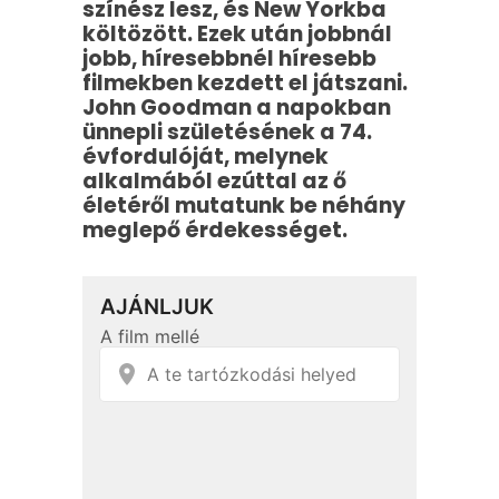
színész lesz, és New Yorkba
költözött. Ezek után jobbnál
jobb, híresebbnél híresebb
filmekben kezdett el játszani.
John Goodman a napokban
ünnepli születésének a 74.
évfordulóját, melynek
alkalmából ezúttal az ő
életéről mutatunk be néhány
meglepő érdekességet.