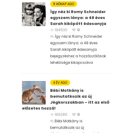
8 HÓNAP AGO
Így néz ki Romy Schneider
egyszem lánya: a 48 éves
Sarah kiköpött édesanyja
194530
0
Így néz ki Romy Schneider
egyszem lánya: a 48 éves
Sarah kiköpött édesanyja
bejegyzéshez
a hozzászólások
lehetősége kikapcsolva
4 ÉV AGO
Bébi Motkány is
bemutatkozik az új
Jégkorszakban – itt az első
előzetes hozzá!
166280
0
Bébi Motkány is
bemutatkozik az új