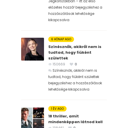
Jégkorszakban – itt az első
előzetes hozzá! bejegyzéshez
a
hozzászólások lehetősége
kikapcsolva
6 HÓNAP AGO
Színésznők, akikről nem is
tudtad, hogy fiúként
születtek
150669
0
Színésznők, akikről nem is
tudtad, hogy fiúként születtek
bejegyzéshez
a hozzászólások
lehetősége kikapcsolva
1 ÉV AGO
18 thriller, amit
mindenképpen látnod kell
138461
0