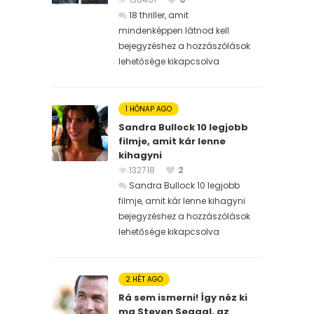
18 thriller, amit
mindenképpen látnod kell
bejegyzéshez
a hozzászólások
lehetősége kikapcsolva
1 HÓNAP AGO
Sandra Bullock 10 legjobb
filmje, amit kár lenne
kihagyni
132718
2
Sandra Bullock 10 legjobb
filmje, amit kár lenne kihagyni
bejegyzéshez
a hozzászólások
lehetősége kikapcsolva
2 HÉT AGO
Rá sem ismerni! Így néz ki
ma Steven Seagal, az