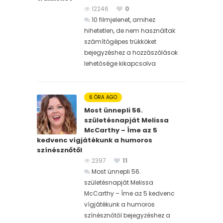
12246
0
10 filmjelenet, amihez
hihetetlen, de nem használtak
számítógépes trükköket
bejegyzéshez
a hozzászólások
lehetősége kikapcsolva
6 ÓRA AGO
Most ünnepli 56.
születésnapját Melissa
McCarthy – Íme az 5
kedvenc vígjátékunk a humoros
színésznőtől
2397
11
Most ünnepli 56.
születésnapját Melissa
McCarthy – Íme az 5 kedvenc
vígjátékunk a humoros
színésznőtől bejegyzéshez
a