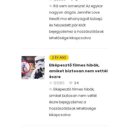
Rá sem ismerünk! Az egykor
nagyon dögös Jennifer Love
Hewitt ma elhanyagolt külsejű
és felszedett pár kilót
bejegyzéshez
a hozzászólások
lehetősége kikapcsolva
2 ÉV AGO
Elképesztő filmes hibák,
amiket biztosan nem vettél
észre
121280
24
Elképesztő filmes hibák,
amiket biztosan nem vettél
észre bejegyzéshez
a
hozzászólások lehetősége
kikapcsolva