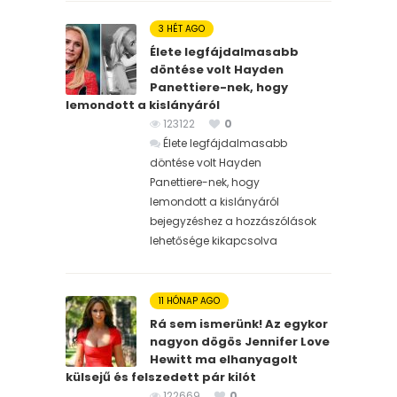
3 HÉT AGO
Élete legfájdalmasabb
döntése volt Hayden
Panettiere-nek, hogy
lemondott a kislányáról
123122
0
Élete legfájdalmasabb
döntése volt Hayden
Panettiere-nek, hogy
lemondott a kislányáról
bejegyzéshez
a hozzászólások
lehetősége kikapcsolva
11 HÓNAP AGO
Rá sem ismerünk! Az egykor
nagyon dögös Jennifer Love
Hewitt ma elhanyagolt
külsejű és felszedett pár kilót
122669
0