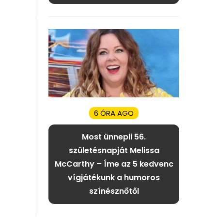
6 ÓRA AGO
Most ünnepli 56.
születésnapját Melissa
McCarthy – Íme az 5 kedvenc
vígjátékunk a humoros
színésznőtől