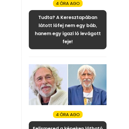
4 ÓRA AGO
Tudta? A Keresztapában
látott lófej nem egy báb,
hanem egy igazi ló levágott
feje!
4 ÓRA AGO
Felismered a képeken látható