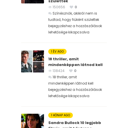
születtek
150656
0
Színésznők, akikről nem is
tudtad, hogy fiúként születtek
bejegyzéshez
a hozzászólások
lehetősége kikapcsolva
1 ÉV AGO
18 thriller, amit
mindenképpen látnod kell
138424
0
18 thriller, amit
mindenképpen látnod kell
bejegyzéshez
a hozzászólások
lehetősége kikapcsolva
1 HÓNAP AGO
Sandra Bullock 10 legjobb