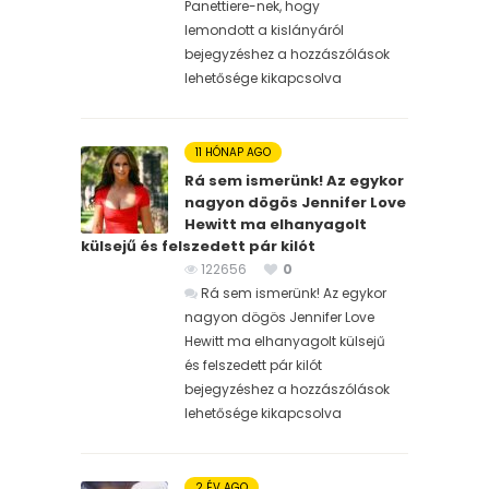
Panettiere-nek, hogy
lemondott a kislányáról
bejegyzéshez
a hozzászólások
lehetősége kikapcsolva
11 HÓNAP AGO
Rá sem ismerünk! Az egykor
nagyon dögös Jennifer Love
Hewitt ma elhanyagolt
külsejű és felszedett pár kilót
122656
0
Rá sem ismerünk! Az egykor
nagyon dögös Jennifer Love
Hewitt ma elhanyagolt külsejű
és felszedett pár kilót
bejegyzéshez
a hozzászólások
lehetősége kikapcsolva
2 ÉV AGO