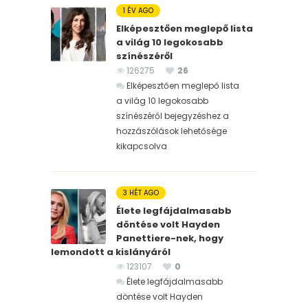
1 ÉV AGO
Elképesztően meglepő lista
a világ 10 legokosabb
színészéről
126275
26
Elképesztően meglepő lista
a világ 10 legokosabb
színészéről bejegyzéshez
a
hozzászólások lehetősége
kikapcsolva
3 HÉT AGO
Élete legfájdalmasabb
döntése volt Hayden
Panettiere-nek, hogy
lemondott a kislányáról
123107
0
Élete legfájdalmasabb
döntése volt Hayden