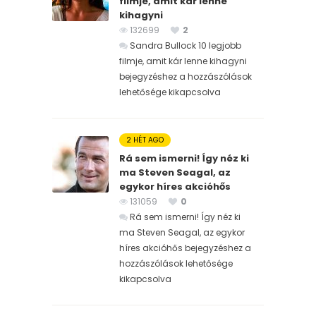
filmje, amit kár lenne
kihagyni
132699
2
Sandra Bullock 10 legjobb
filmje, amit kár lenne kihagyni
bejegyzéshez
a hozzászólások
lehetősége kikapcsolva
2 HÉT AGO
Rá sem ismerni! Így néz ki
ma Steven Seagal, az
egykor híres akcióhős
131059
0
Rá sem ismerni! Így néz ki
ma Steven Seagal, az egykor
híres akcióhős bejegyzéshez
a
hozzászólások lehetősége
kikapcsolva