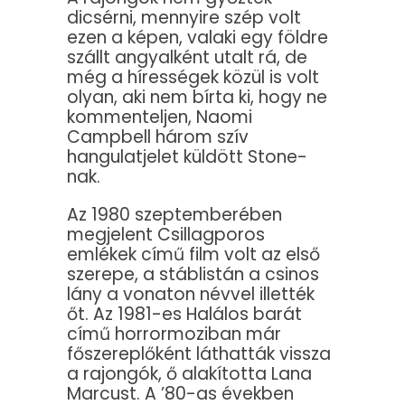
dicsérni, mennyire szép volt
ezen a képen, valaki egy földre
szállt angyalként utalt rá, de
még a hírességek közül is volt
olyan, aki nem bírta ki, hogy ne
kommenteljen, Naomi
Campbell három szív
hangulatjelet küldött Stone-
nak.
Az 1980 szeptemberében
megjelent Csillagporos
emlékek című film volt az első
szerepe, a stáblistán a csinos
lány a vonaton névvel illették
őt. Az 1981-es Halálos barát
című horrormoziban már
főszereplőként láthatták vissza
a rajongók, ő alakította Lana
Marcust. A ’80-as években