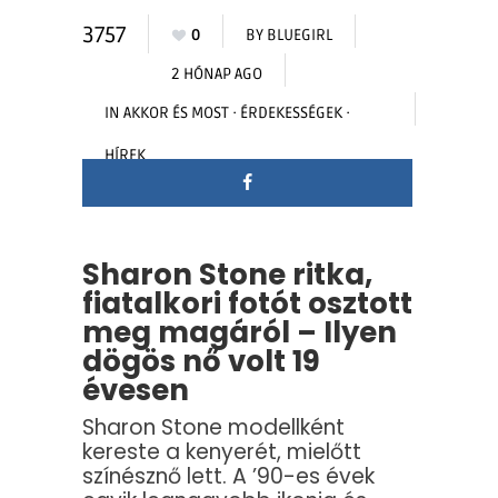
3757
0
BY
BLUEGIRL
2 HÓNAP AGO
IN
AKKOR ÉS MOST
·
ÉRDEKESSÉGEK
·
HÍREK
Sharon Stone ritka,
fiatalkori fotót osztott
meg magáról – Ilyen
dögös nő volt 19
évesen
Sharon Stone modellként
kereste a kenyerét, mielőtt
színésznő lett. A ’90-es évek