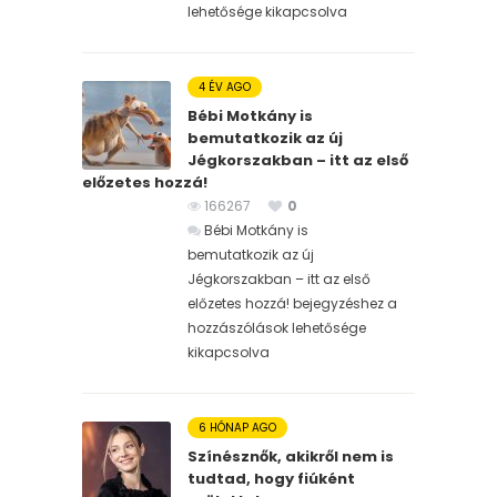
lehetősége kikapcsolva
4 ÉV AGO
Bébi Motkány is
bemutatkozik az új
Jégkorszakban – itt az első
előzetes hozzá!
166267
0
Bébi Motkány is
bemutatkozik az új
Jégkorszakban – itt az első
előzetes hozzá! bejegyzéshez
a
hozzászólások lehetősége
kikapcsolva
6 HÓNAP AGO
Színésznők, akikről nem is
tudtad, hogy fiúként