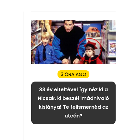
3 ÓRA AGO
33 év elteltével így néz ki a
Nicsak, ki beszél imádnivaló
kislánya! Te felismernéd az
utcán?