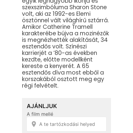
egyik legnagyobb ikonja és
szexszimbóluma Sharon Stone
volt, aki az 1992-es Elemi
ösztönnel vált világhírű sztárrá.
Amikor Catherine Tramell
karakterébe bújva a mozinézők
is megnézhették alakítását, 34
esztendős volt. Színészi
karrierjét a ’80-as években
kezdte, előtte modellként
kereste a kenyerét. A 65
esztendős díva most ebből a
korszakából osztott meg egy
régi felvételt.