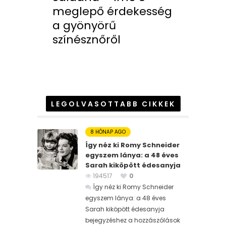
meglepő érdekesség
a gyönyörű
színésznőről
LEGOLVASOTTABB CIKKEK
8 HÓNAP AGO
Így néz ki Romy Schneider
egyszem lánya: a 48 éves
Sarah kiköpött édesanyja
194517
0
Így néz ki Romy Schneider
egyszem lánya: a 48 éves
Sarah kiköpött édesanyja
bejegyzéshez
a hozzászólások