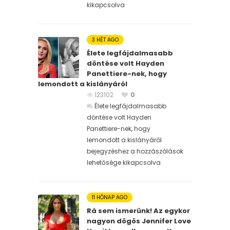
kikapcsolva
3 HÉT AGO
Élete legfájdalmasabb
döntése volt Hayden
Panettiere-nek, hogy
lemondott a kislányáról
123102
0
Élete legfájdalmasabb
döntése volt Hayden
Panettiere-nek, hogy
lemondott a kislányáról
bejegyzéshez
a hozzászólások
lehetősége kikapcsolva
11 HÓNAP AGO
Rá sem ismerünk! Az egykor
nagyon dögös Jennifer Love