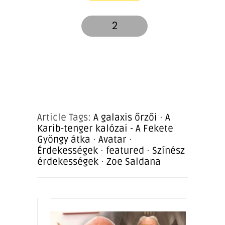
2
Article Tags:
A galaxis őrzői
·
A
Karib-tenger kalózai - A Fekete
Gyöngy átka
·
Avatar
·
Érdekességek
·
featured
·
Színész
érdekességek
·
Zoe Saldana