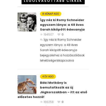
LEGOLVASOTTABB CIKKEK
8 HÓNAP AGO
Így néz ki Romy Schneider
egyszem lánya: a 48 éves
Sarah kiköpött édesanyja
194507
0
Így néz ki Romy Schneider
egyszem lánya: a 48 éves
Sarah kiköpött édesanyja
bejegyzéshez
a hozzászólások
lehetősége kikapcsolva
4 ÉV AGO
Bébi Motkány is
bemutatkozik az új
Jégkorszakban – itt az első
előzetes hozzá!
166258
0