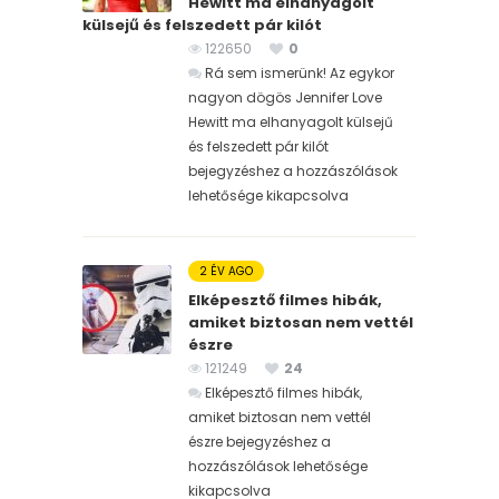
Hewitt ma elhanyagolt
külsejű és felszedett pár kilót
122650
0
Rá sem ismerünk! Az egykor
nagyon dögös Jennifer Love
Hewitt ma elhanyagolt külsejű
és felszedett pár kilót
bejegyzéshez
a hozzászólások
lehetősége kikapcsolva
2 ÉV AGO
Elképesztő filmes hibák,
amiket biztosan nem vettél
észre
121249
24
Elképesztő filmes hibák,
amiket biztosan nem vettél
észre bejegyzéshez
a
hozzászólások lehetősége
kikapcsolva