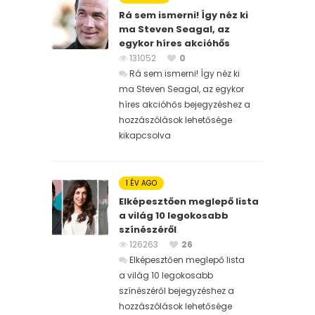
Rá sem ismerni! Így néz ki
ma Steven Seagal, az
egykor híres akcióhős
131052
0
Rá sem ismerni! Így néz ki
ma Steven Seagal, az egykor
híres akcióhős bejegyzéshez
a
hozzászólások lehetősége
kikapcsolva
1 ÉV AGO
Elképesztően meglepő lista
a világ 10 legokosabb
színészéről
126263
26
Elképesztően meglepő lista
a világ 10 legokosabb
színészéről bejegyzéshez
a
hozzászólások lehetősége