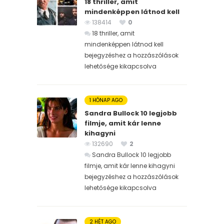
18 thriller, amit
mindenképpen látnod kell
138414
0
18 thriller, amit
mindenképpen látnod kell
bejegyzéshez
a hozzászólások
lehetősége kikapcsolva
1 HÓNAP AGO
Sandra Bullock 10 legjobb
filmje, amit kár lenne
kihagyni
132690
2
Sandra Bullock 10 legjobb
filmje, amit kár lenne kihagyni
bejegyzéshez
a hozzászólások
lehetősége kikapcsolva
2 HÉT AGO