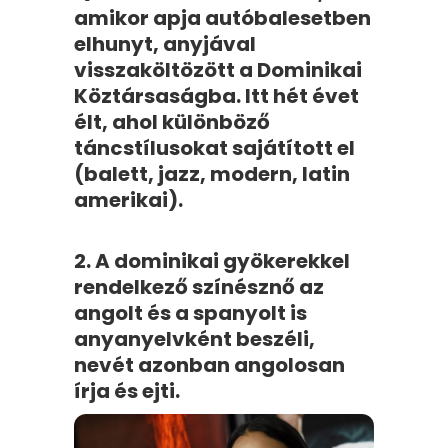
amikor apja autóbalesetben
elhunyt, anyjával
visszaköltözött a Dominikai
Köztársaságba. Itt hét évet
élt, ahol különböző
táncstílusokat sajátított el
(balett, jazz, modern, latin
amerikai).
2. A dominikai gyökerekkel
rendelkező színésznő az
angolt és a spanyolt is
anyanyelvként beszéli,
nevét azonban angolosan
írja és ejti.