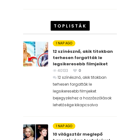
TOPLISTÁK
1 NAP AGO
12 színésznő, akik titokban
terhesen forgatták le
legsikeresebb filmjeiket
40133
0
12 színésznő, akik titokban
terhesen forgatták le
legsikeresebb filmjeiket
bejegyzéshez
a hozzászólások
lehetősége kikapcsolva
1 NAP AGO
10 világsztár meglepő