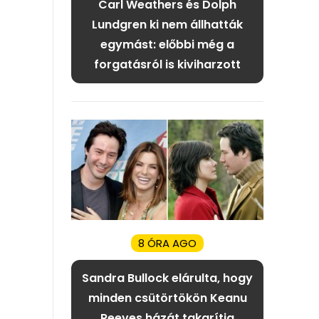
Carl Weathers és Dolph
Lundgren ki nem állhatták
egymást: előbbi még a
forgatásról is kiviharzott
8 ÓRA AGO
Sandra Bullock elárulta, hogy
minden csütörtökön Keanu
Reeves házát takarítja