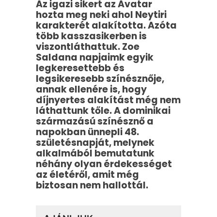
Az igazi sikert az Avatar
hozta meg neki ahol Neytiri
karakterét alakította. Azóta
több kasszasikerben is
viszontláthattuk.
Zoe
Saldana napjaimk egyik
legkeresettebb és
legsikeresebb színésznője,
annak ellenére is, hogy
díjnyertes alakítást még nem
láthattunk tőle.
A dominikai
származású színésznő a
napokban ünnepli 48.
születésnapját, melynek
alkalmából bemutatunk
néhány olyan érdekességet
az életéről, amit még
biztosan nem hallottál.