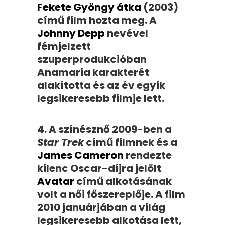
Fekete Gyöngy átka
(2003)
című film hozta meg
. A
Johnny Depp
nevével
fémjelzett
szuperprodukcióban
Anamaria karakterét
alakította és az év egyik
legsikeresebb filmje lett.
4. A színésznő 2009-ben a
Star Trek
című filmnek és a
James Cameron
rendezte
kilenc Oscar-díjra jelölt
Avatar
című alkotásának
volt a női főszereplője. A film
2010 januárjában a világ
legsikeresebb alkotása lett,