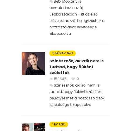
Bébi Motkány is
bemutatkozik az új
Jégkorszakban – itt az első
előzetes hozzá! bejegyzéshez
a
hozzászólások lehetősége
kikapcsolva
6 HÓNAP AGO
Színésznők, akikről nem is
tudtad, hogy fiúként
születtek
150645
0
Színésznők, akikről nem is
tudtad, hogy fiúként születtek
bejegyzéshez
a hozzászólások
lehetősége kikapcsolva
1 ÉV AGO