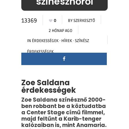
színésznőről
13369
0
BY
SZERKESZTŐ
2 HÓNAP AGO
IN
ÉRDEKESSÉGEK
·
HÍREK
·
SZÍNÉSZ
ÉRDEKESSÉGEK
Zoe Saldana
érdekességek
Zoe Saldana színésznő 2000-
ben robbant be a köztudatba
a Center Stage című filmmel,
majd feltűnt a Karib-tenger
kalózaiban is, mint Anamaria.