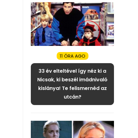
11 ÓRA AGO
33 év elteltével így néz ki a
Nicsak, ki beszél imádnivaló
kislánya! Te felismernéd az
utcán?