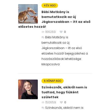
4 ÉV AGO
Bébi Motkány is
bemutatkozik az új
Jégkorszakban – itt az első
előzetes hozzá!
166269
0
Bébi Motkány is
bemutatkozik az új
Jégkorszakban – itt az első
előzetes hozzá! bejegyzéshez
a
hozzászólások lehetősége
kikapcsolva
6 HÓNAP AGO
Színésznők, akikről nem is
tudtad, hogy fiúként
születtek
150659
0
Színésznők, akikről nem is