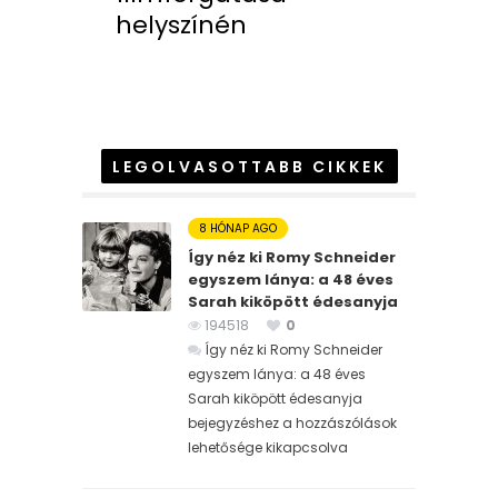
helyszínén
LEGOLVASOTTABB CIKKEK
8 HÓNAP AGO
Így néz ki Romy Schneider
egyszem lánya: a 48 éves
Sarah kiköpött édesanyja
194518
0
Így néz ki Romy Schneider
egyszem lánya: a 48 éves
Sarah kiköpött édesanyja
bejegyzéshez
a hozzászólások
lehetősége kikapcsolva