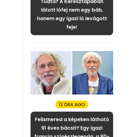
Tudta? A Keresztapában
látott lófej nem egy báb,
hanem egy igazi ló levágott
feje!
12 ÓRA AGO
Felismered a képeken látható
91 éves bácsit? Egy igazi
francia színészlegenda, a 80-