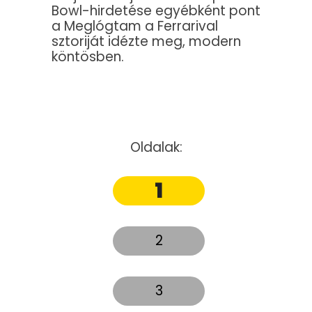
Bowl-hirdetése egyébként pont
a Meglógtam a Ferrarival
sztoriját idézte meg, modern
köntösben.
Oldalak:
1
2
3