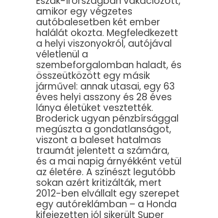
Észak-Írországban vakációzott,
amikor egy végzetes
autóbalesetben két ember
halálát okozta. Megfeledkezett
a helyi viszonyokról, autójával
véletlenül a
szembeforgalomban haladt, és
összeütközött egy másik
járművel: annak utasai, egy 63
éves helyi asszony és 28 éves
lánya életüket vesztették.
Broderick ugyan pénzbírsággal
megúszta a gondatlanságot,
viszont a baleset hatalmas
traumát jelentett a számára,
és a mai napig árnyékként vetül
az életére. A színészt legutóbb
sokan azért kritizálták, mert
2012-ben elvállalt egy szerepet
egy autóreklámban – a Honda
kifejezetten jól sikerült Super