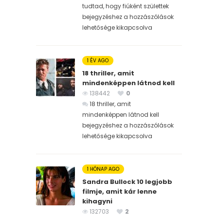
tudtad, hogy fiúként születtek
bejegyzéshez
a hozzászólások
lehetősége kikapcsolva
1 ÉV AGO
18 thriller, amit
mindenképpen látnod kell
138442
0
18 thriller, amit
mindenképpen látnod kell
bejegyzéshez
a hozzászólások
lehetősége kikapcsolva
1 HÓNAP AGO
Sandra Bullock 10 legjobb
filmje, amit kár lenne
kihagyni
132703
2