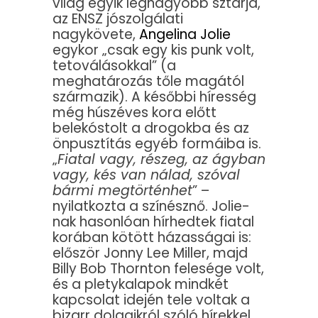
világ egyik legnagyobb sztárja,
az ENSZ jószolgálati
nagykövete,
Angelina Jolie
egykor „csak egy kis punk volt,
tetoválásokkal” (a
meghatározás tőle magától
származik). A későbbi híresség
még húszéves kora előtt
belekóstolt a drogokba és az
önpusztítás egyéb formáiba is.
„
Fiatal vagy, részeg, az ágyban
vagy, kés van nálad, szóval
bármi megtörténhet
” –
nyilatkozta a színésznő. Jolie-
nak hasonlóan hírhedtek fiatal
korában kötött házasságai is:
először Jonny Lee Miller, majd
Billy Bob Thornton felesége volt,
és a pletykalapok mindkét
kapcsolat idején tele voltak a
bizarr dolgaikról szóló hírekkel