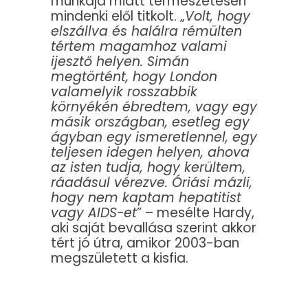
munkája miatt természetesen
mindenki elől titkolt. „
Volt, hogy
elszállva és halálra rémülten
tértem magamhoz valami
ijesztő helyen. Simán
megtörtént, hogy London
valamelyik rosszabbik
környékén ébredtem, vagy egy
másik országban, esetleg egy
ágyban egy ismeretlennel, egy
teljesen idegen helyen, ahova
az isten tudja, hogy kerültem,
ráadásul vérezve. Óriási mázli,
hogy nem kaptam hepatitist
vagy AIDS-et
” – mesélte Hardy,
aki saját bevallása szerint akkor
tért jó útra, amikor 2003-ban
megszületett a kisfia.