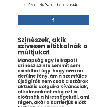
IN
HÍREK
·
SZÍNÉSZI LISTÁK
·
TOPLISTÁK
Színészek, akik
szívesen eltitkolnák a
múltjukat
Manapság egy felkapott
színész szinte semmit sem
csinálhat úgy, hogy arra ne
derülne fény, ám a szemfüles
újságírók nem csak a sztárok
aktuális dolgaira kíváncsiak,
alkalmanként még azt is
előássák a hírességekről, ami
régen, akár a karrierjük előtt