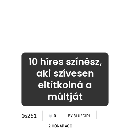
10 híres színész,
aki szívesen
eltitkolná a
múltját
16261
0
BY
BLUEGIRL
2 HÓNAP AGO